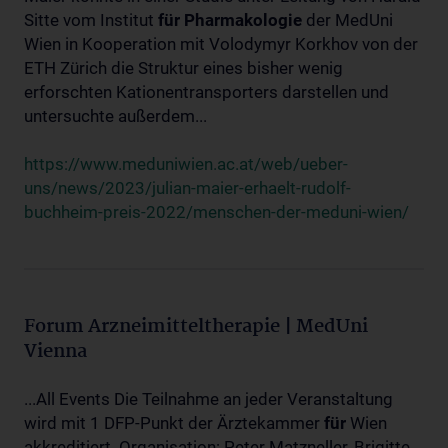
Sitte vom Institut
für
Pharmakologie
der MedUni
Wien in Kooperation mit Volodymyr Korkhov von der
ETH Zürich die Struktur eines bisher wenig
erforschten Kationentransporters darstellen und
untersuchte außerdem...
https://www.meduniwien.ac.at/web/ueber-
uns/news/2023/julian-maier-erhaelt-rudolf-
buchheim-preis-2022/menschen-der-meduni-wien/
Forum Arzneimitteltherapie | MedUni
Vienna
...All Events Die Teilnahme an jeder Veranstaltung
wird mit 1 DFP-Punkt der Ärztekammer
für
Wien
akkreditiert. Organisation: Peter Matzneller, Brigitte