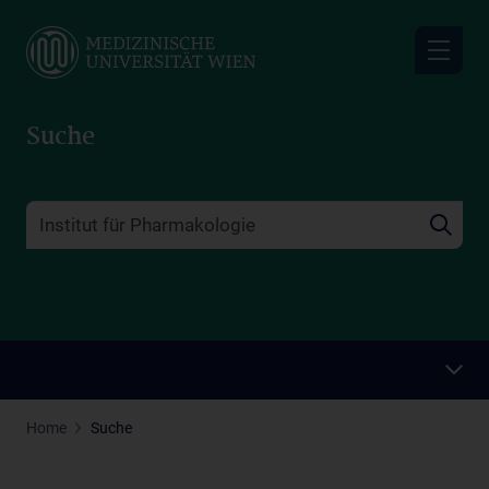
Skip
to
main
content
Suche
Home
Suche