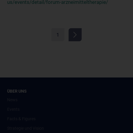
us/events/detail/forum-arzneimitteltherapie/
1
ÜBER UNS
News
Events
Facts & Figures
Strategie und Vision