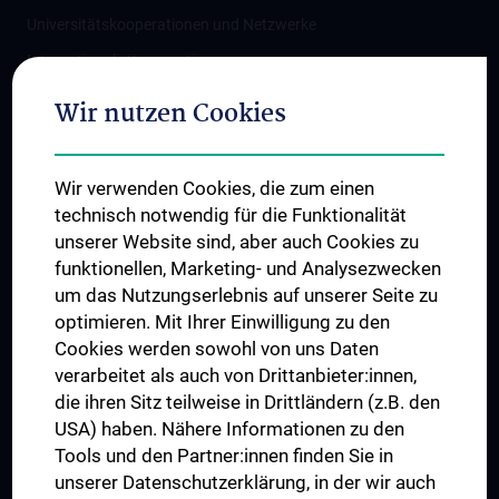
Universitätskooperationen und Netzwerke
Internationale Kooperationen
Adjunct Professorships
Wir nutzen Cookies
Student & Staff Exchange
Das KPJ der MedUni Wien
Wir verwenden Cookies, die zum einen
Graduiertentraining
technisch notwendig für die Funktionalität
Dual Career
unserer Website sind, aber auch Cookies zu
funktionellen, Marketing- und Analysezwecken
Trusted Reseach - Research Security - Foreign Interference
um das Nutzungserlebnis auf unserer Seite zu
UNESCO Lehrstuhl für Bioethik
optimieren. Mit Ihrer Einwilligung zu den
MUVI
Cookies werden sowohl von uns Daten
verarbeitet als auch von Drittanbieter:innen,
die ihren Sitz teilweise in Drittländern (z.B. den
USA) haben. Nähere Informationen zu den
Folgen Sie uns auf
Tools und den Partner:innen finden Sie in
unserer Datenschutzerklärung, in der wir auch