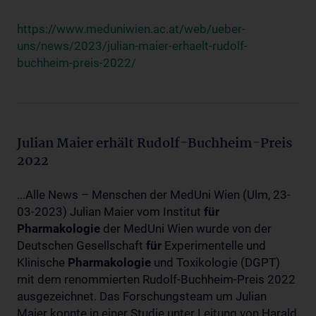
https://www.meduniwien.ac.at/web/ueber-
uns/news/2023/julian-maier-erhaelt-rudolf-
buchheim-preis-2022/
Julian Maier erhält Rudolf-Buchheim-Preis
2022
...Alle News – Menschen der MedUni Wien (Ulm, 23-
03-2023) Julian Maier vom Institut
für
Pharmakologie
der MedUni Wien wurde von der
Deutschen Gesellschaft
für
Experimentelle und
Klinische
Pharmakologie
und Toxikologie (DGPT)
mit dem renommierten Rudolf-Buchheim-Preis 2022
ausgezeichnet. Das Forschungsteam um Julian
Maier konnte in einer Studie unter Leitung von Harald