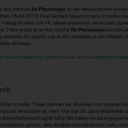
s des Instituts
für
Physiologie
an der Medizinischen Univers
(Wien, 18-04-2012) Paul Gerhard Spieckermann, Emeritus de
 Freitag im Alter von 74 Jahren unerwartet verstorben. Spie
s. 1984 wurde er an das Institut
für
Physiologie
berufen, w
idmete. Bis zuletzt war er als Lehrender an der MedUni Wi
Sky All News...
/news/detailsite/in-german-trauer-um-paul-gerhard-spie
Toth
i Wien In stiller Trauer nehmen wir Abschied von unserem K
wartet verstorben ist. Herr Toth war 30 Jahre Mitarbeiter a
Sicherheitsbeauftragter tätig. Wir haben ihn als engagierte
nd schätzen gelernt. Sein Ableben hinterlässt eine tiefe Lüc