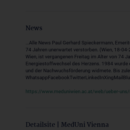
News
...Alle News Paul Gerhard Spieckermann, Emerit
74 Jahren unerwartet verstorben. (Wien, 18-04
Wien, ist vergangenen Freitag im Alter von 74 J
Energiestoffwechsel des Herzens. 1984 wurde e
und der Nachwuchsförderung widmete. Bis zuletz
WhatsappFacebookTwitterLinkedInXingMailBlue
https://www.meduniwien.ac.at/web/ueber-uns/
Detailsite | MedUni Vienna