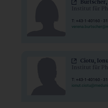
Burtscher,
Institut für P
T: +43-1-40160 - 3
verena.burtscher@m
Ciotu, Ion
Institut für P
T: +43-1-40160 - 3
ionut.ciotu@meduni