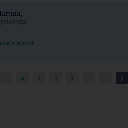
artina,
hysiologie
duniwien.ac.at
1
2
3
4
5
…
11