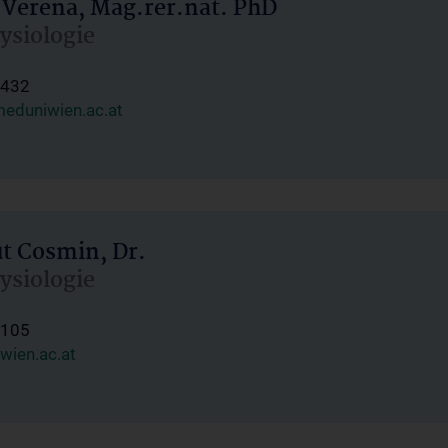
 Verena, Mag.rer.nat. PhD
hysiologie
1432
eduniwien.ac.at
ut Cosmin, Dr.
hysiologie
1105
wien.ac.at