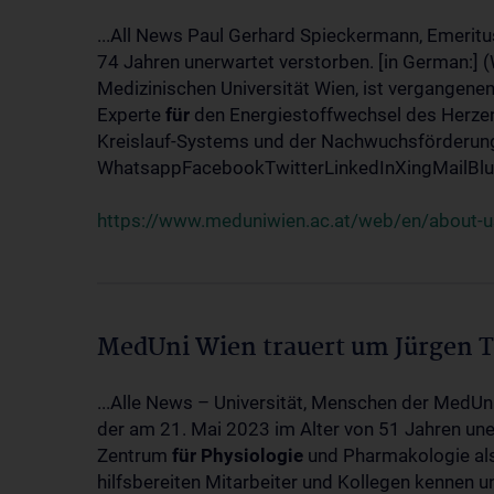
...All News Paul Gerhard Spieckermann, Emeritu
74 Jahren unerwartet verstorben. [in German:] 
Medizinischen Universität Wien, ist vergangenen
Experte
für
den Energiestoffwechsel des Herzen
Kreislauf-Systems und der Nachwuchsförderung w
WhatsappFacebookTwitterLinkedInXingMailBlue
https://www.meduniwien.ac.at/web/en/about-us
MedUni Wien trauert um Jürgen 
...Alle News – Universität, Menschen der MedUn
der am 21. Mai 2023 im Alter von 51 Jahren uner
Zentrum
für
Physiologie
und Pharmakologie als 
hilfsbereiten Mitarbeiter und Kollegen kennen u