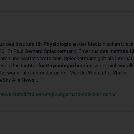
us des Instituts
für
Physiologie
an der Medizinischen Univer
-2012) Paul Gerhard Spieckermann, Emeritus des Instituts
fü
ahren unerwartet verstorben. Spieckermann galt als interna
r an das Institut
für
Physiologie
berufen, wo er sich vor a
t war er als Lehrender an der MedUni Wien tätig. Share
Sky Alle News...
news/detail/trauer-um-paul-gerhard-spieckermann/