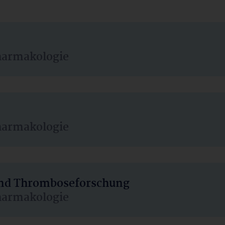
harmakologie
harmakologie
 und Thromboseforschung
harmakologie