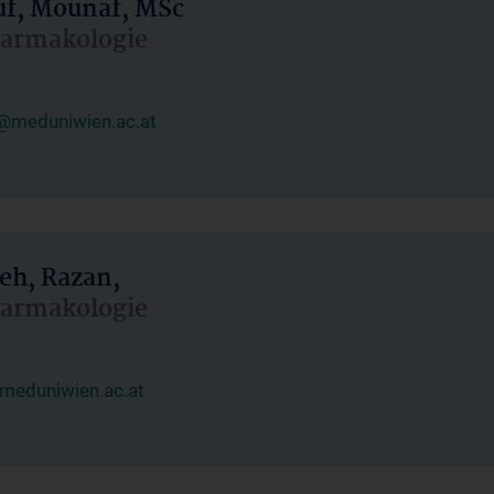
uf, Mounaf, MSc
Pharmakologie
@meduniwien.ac.at
eh, Razan,
Pharmakologie
meduniwien.ac.at