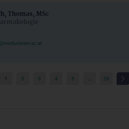
h, Thomas, MSc
Pharmakologie
@meduniwien.ac.at
1
2
3
4
5
…
28