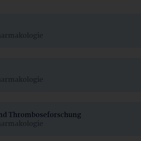
harmakologie
harmakologie
 und Thromboseforschung
harmakologie