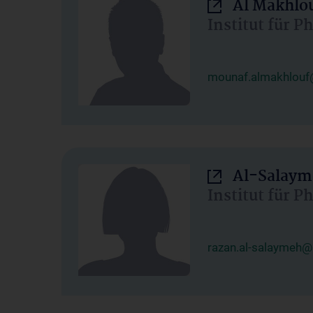
Al Makhlo
Institut für 
mounaf.almakhlouf
Al-Salaym
Institut für 
razan.al-salaymeh@