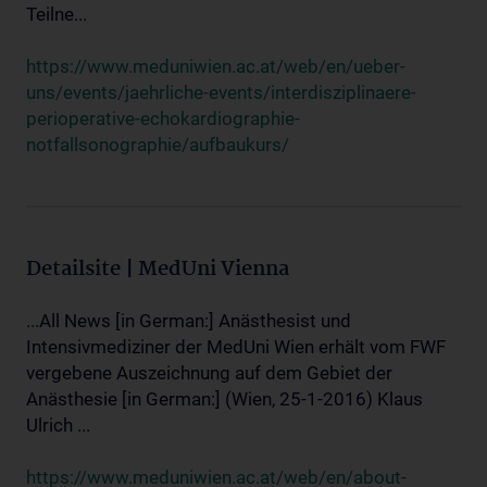
Teilne...
https://www.meduniwien.ac.at/web/en/ueber-
uns/events/jaehrliche-events/interdisziplinaere-
perioperative-echokardiographie-
notfallsonographie/aufbaukurs/
Detailsite | MedUni Vienna
...All News [in German:] Anästhesist und
Intensivmediziner der MedUni Wien erhält vom FWF
vergebene Auszeichnung auf dem Gebiet der
Anästhesie [in German:] (Wien, 25-1-2016) Klaus
Ulrich ...
https://www.meduniwien.ac.at/web/en/about-