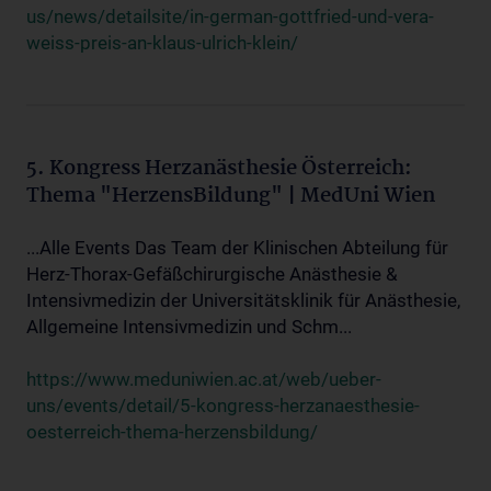
us/news/detailsite/in-german-gottfried-und-vera-
weiss-preis-an-klaus-ulrich-klein/
5. Kongress Herzanästhesie Österreich:
Thema "HerzensBildung" | MedUni Wien
...Alle Events Das Team der Klinischen Abteilung für
Herz-Thorax-Gefäßchirurgische Anästhesie &
Intensivmedizin der Universitätsklinik für Anästhesie,
Allgemeine Intensivmedizin und Schm...
https://www.meduniwien.ac.at/web/ueber-
uns/events/detail/5-kongress-herzanaesthesie-
oesterreich-thema-herzensbildung/