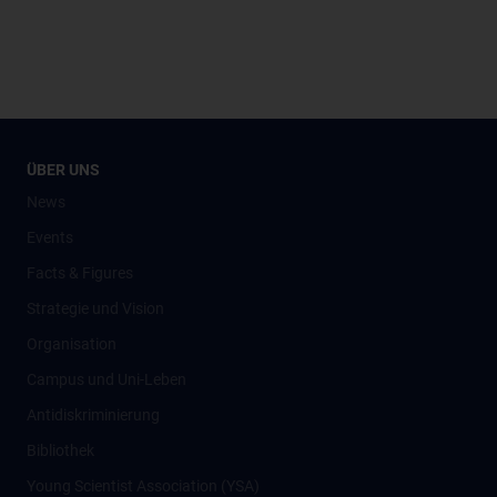
ÜBER UNS
News
Events
Facts & Figures
Strategie und Vision
Organisation
Campus und Uni-Leben
Antidiskriminierung
Bibliothek
Young Scientist Association (YSA)