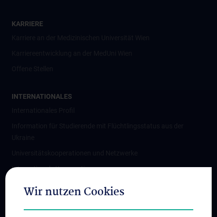
KARRIERE
Karriere an der Medizinischen Universität Wien
Karriereentwicklung an der MedUni Wien
Offene Stellen
INTERNATIONALES
Internationales Profil
Information für Studierende mit Flüchtlingsstatus aus der
Ukraine
Universitätskooperationen und Netzwerke
Internationale Kooperationen
Adjunct Professorships
Wir nutzen Cookies
Student & Staff Exchange
Das KPJ der MedUni Wien