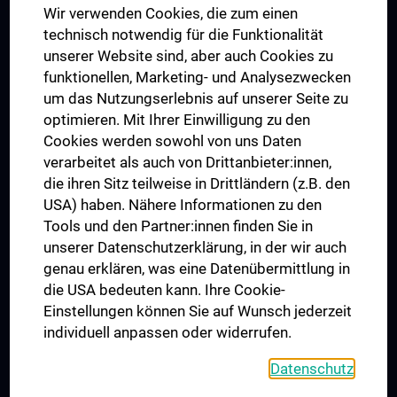
Wir verwenden Cookies, die zum einen
Graduiertentraining
technisch notwendig für die Funktionalität
Dual Career
unserer Website sind, aber auch Cookies zu
funktionellen, Marketing- und Analysezwecken
Trusted Reseach - Research Security - Foreign Interference
um das Nutzungserlebnis auf unserer Seite zu
UNESCO Lehrstuhl für Bioethik
optimieren. Mit Ihrer Einwilligung zu den
MUVI
Cookies werden sowohl von uns Daten
verarbeitet als auch von Drittanbieter:innen,
die ihren Sitz teilweise in Drittländern (z.B. den
USA) haben. Nähere Informationen zu den
Folgen Sie uns auf
Tools und den Partner:innen finden Sie in
unserer Datenschutzerklärung, in der wir auch
genau erklären, was eine Datenübermittlung in
die USA bedeuten kann. Ihre Cookie-
Einstellungen können Sie auf Wunsch jederzeit
individuell anpassen oder widerrufen.
PRESSE
JOBS
Datenschutz
MEDUNI SHOP