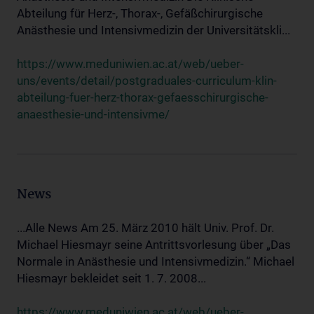
Abteilung für Herz-, Thorax-, Gefäßchirurgische
Anästhesie und Intensivmedizin der Universitätskli...
https://www.meduniwien.ac.at/web/ueber-
uns/events/detail/postgraduales-curriculum-klin-
abteilung-fuer-herz-thorax-gefaesschirurgische-
anaesthesie-und-intensivme/
News
...Alle News Am 25. März 2010 hält Univ. Prof. Dr.
Michael Hiesmayr seine Antrittsvorlesung über „Das
Normale in Anästhesie und Intensivmedizin.“ Michael
Hiesmayr bekleidet seit 1. 7. 2008...
https://www.meduniwien.ac.at/web/ueber-