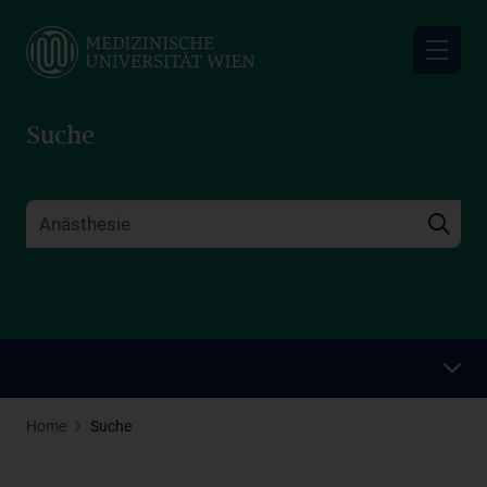
Skip
to
main
content
Suche
Home
Suche