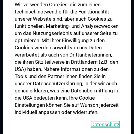
Wir verwenden Cookies, die zum einen
Graduiertentraining
technisch notwendig für die Funktionalität
Dual Career
unserer Website sind, aber auch Cookies zu
funktionellen, Marketing- und Analysezwecken
Trusted Reseach - Research Security - Foreign Interference
um das Nutzungserlebnis auf unserer Seite zu
UNESCO Lehrstuhl für Bioethik
optimieren. Mit Ihrer Einwilligung zu den
MUVI
Cookies werden sowohl von uns Daten
verarbeitet als auch von Drittanbieter:innen,
die ihren Sitz teilweise in Drittländern (z.B. den
USA) haben. Nähere Informationen zu den
Folgen Sie uns auf
Tools und den Partner:innen finden Sie in
unserer Datenschutzerklärung, in der wir auch
genau erklären, was eine Datenübermittlung in
die USA bedeuten kann. Ihre Cookie-
Einstellungen können Sie auf Wunsch jederzeit
individuell anpassen oder widerrufen.
PRESSE
JOBS
Datenschutz
MEDUNI SHOP