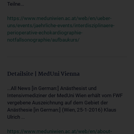
Teilne...
https://www.meduniwien.ac.at/web/en/ueber-
uns/events/jaehrliche-events/interdisziplinaere-
perioperative-echokardiographie-
notfallsonographie/aufbaukurs/
Detailsite | MedUni Vienna
...All News [in German:] Anästhesist und
Intensivmediziner der MedUni Wien erhält vom FWF
vergebene Auszeichnung auf dem Gebiet der
Anästhesie [in German:] (Wien, 25-1-2016) Klaus
Ulrich ...
https://www.meduniwien.ac.at/web/en/about-