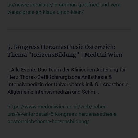
us/news/detailsite/in-german-gottfried-und-vera-
weiss-preis-an-klaus-ulrich-klein/
5. Kongress Herzanästhesie Österreich:
Thema "HerzensBildung" | MedUni Wien
...Alle Events Das Team der Klinischen Abteilung für
Herz-Thorax-Gefäßchirurgische Anästhesie &
Intensivmedizin der Universitätsklinik für Anästhesie,
Allgemeine Intensivmedizin und Schm...
https://www.meduniwien.ac.at/web/ueber-
uns/events/detail/5-kongress-herzanaesthesie-
oesterreich-thema-herzensbildung/