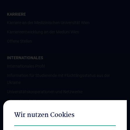
KARRIERE
Karriere an der Medizinischen Universität Wien
Karriereentwicklung an der MedUni Wien
Offene Stellen
INTERNATIONALES
Internationales Profil
Information für Studierende mit Flüchtlingsstatus aus der
Ukraine
Universitätskooperationen und Netzwerke
Internationale Kooperationen
Adjunct Professorships
Wir nutzen Cookies
Student & Staff Exchange
Das KPJ der MedUni Wien