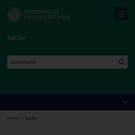
Skip
to
main
content
Suche
Home
Suche