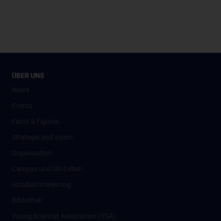
ÜBER UNS
News
Events
Facts & Figures
Strategie und Vision
Organisation
Campus und Uni-Leben
Antidiskriminierung
Bibliothek
Young Scientist Association (YSA)