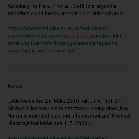
Abteilung für Herz-, Thorax-, Gefäßchirurgische
Anästhesie und Intensivmedizin der Universitätskli...
https://www.meduniwien.ac.at/web/ueber-
uns/events/detail/postgraduales-curriculum-klin-
abteilung-fuer-herz-thorax-gefaesschirurgische-
anaesthesie-und-intensivme/
News
...Alle News Am 25. März 2010 hält Univ. Prof. Dr.
Michael Hiesmayr seine Antrittsvorlesung über „Das
Normale in Anästhesie und Intensivmedizin.“ Michael
Hiesmayr bekleidet seit 1. 7. 2008...
https://www.meduniwien.ac.at/web/ueber-