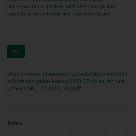
uns/news/detail/prof-dr-michael-hiesmayr-das-
normale-in-anaesthesie-und-intensivmedizin/
PDF
https://www.meduniwien.ac.at/web/fileadmin/conte
nt/kommunikation/events/2023/05/Aviso_Wr_Ana_
_sthesietalk_12.5.2023_v03.pdf
News