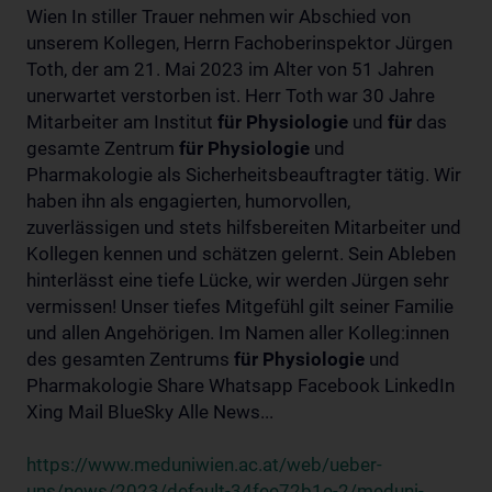
Wien In stiller Trauer nehmen wir Abschied von
unserem Kollegen, Herrn Fachoberinspektor Jürgen
Toth, der am 21. Mai 2023 im Alter von 51 Jahren
unerwartet verstorben ist. Herr Toth war 30 Jahre
Mitarbeiter am Institut
für
Physiologie
und
für
das
gesamte Zentrum
für
Physiologie
und
Pharmakologie als Sicherheitsbeauftragter tätig. Wir
haben ihn als engagierten, humorvollen,
zuverlässigen und stets hilfsbereiten Mitarbeiter und
Kollegen kennen und schätzen gelernt. Sein Ableben
hinterlässt eine tiefe Lücke, wir werden Jürgen sehr
vermissen! Unser tiefes Mitgefühl gilt seiner Familie
und allen Angehörigen. Im Namen aller Kolleg:innen
des gesamten Zentrums
für
Physiologie
und
Pharmakologie Share Whatsapp Facebook LinkedIn
Xing Mail BlueSky Alle News...
https://www.meduniwien.ac.at/web/ueber-
uns/news/2023/default-34fee72b1e-2/meduni-