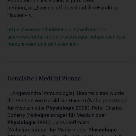
Petitionen: » <link fileadmin pdfs news
petition_zur_hausen.pdf download file>Harald zur
Hausen» <...
https://www.meduniwien.ac.at/web/ueber-
uns/news/detail/nobelpreistraeger-setzen-sich-fuer-
meduni-wien-und-akh-wien-ein/
Detailsite | MedUni Vienna
... Angewandte Immunologie). Unterzeichnet wurde
die Petition von Harald zur Hausen (Nobelpreisträger
für
Medizin oder
Physiologie
2008), Peter Charles
Doherty (Nobelpreisträger
für
Medizin oder
Physiologie
1996), Jules Hoffmann
(Nobelpreisträger
für
Medizin oder
Physiologie