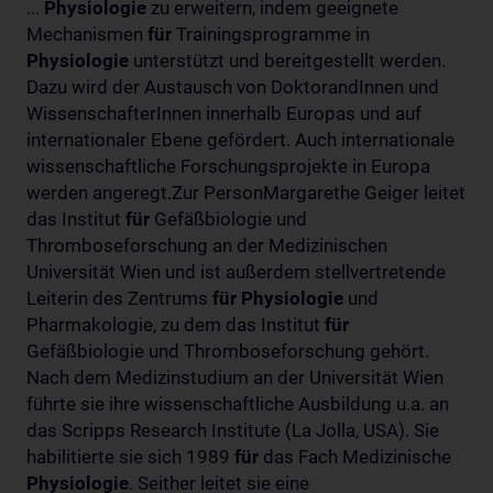
...
Physiologie
zu erweitern, indem geeignete
Mechanismen
für
Trainingsprogramme in
Physiologie
unterstützt und bereitgestellt werden.
Dazu wird der Austausch von DoktorandInnen und
WissenschafterInnen innerhalb Europas und auf
internationaler Ebene gefördert. Auch internationale
wissenschaftliche Forschungsprojekte in Europa
werden angeregt.Zur PersonMargarethe Geiger leitet
das Institut
für
Gefäßbiologie und
Thromboseforschung an der Medizinischen
Universität Wien und ist außerdem stellvertretende
Leiterin des Zentrums
für
Physiologie
und
Pharmakologie, zu dem das Institut
für
Gefäßbiologie und Thromboseforschung gehört.
Nach dem Medizinstudium an der Universität Wien
führte sie ihre wissenschaftliche Ausbildung u.a. an
das Scripps Research Institute (La Jolla, USA). Sie
habilitierte sie sich 1989
für
das Fach Medizinische
Physiologie
. Seither leitet sie eine