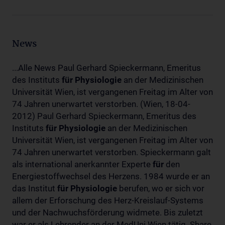
News
...Alle News Paul Gerhard Spieckermann, Emeritus
des Instituts
für
Physiologie
an der Medizinischen
Universität Wien, ist vergangenen Freitag im Alter von
74 Jahren unerwartet verstorben. (Wien, 18-04-
2012) Paul Gerhard Spieckermann, Emeritus des
Instituts
für
Physiologie
an der Medizinischen
Universität Wien, ist vergangenen Freitag im Alter von
74 Jahren unerwartet verstorben. Spieckermann galt
als international anerkannter Experte
für
den
Energiestoffwechsel des Herzens. 1984 wurde er an
das Institut
für
Physiologie
berufen, wo er sich vor
allem der Erforschung des Herz-Kreislauf-Systems
und der Nachwuchsförderung widmete. Bis zuletzt
war er als Lehrender an der MedUni Wien tätig. Share