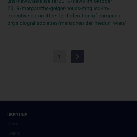
uns/news/detailseite/2019/news-im-oktober-
2019/margarethe-geiger-neues-mitglied-im-
executive-committee-der-federation-of-european-
physiologial-societies/menschen-der-meduni-wien/
1
ÜBER UNS
News
Events