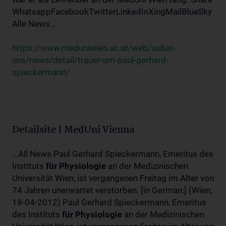
WhatsappFacebookTwitterLinkedInXingMailBlueSky
Alle News...
https://www.meduniwien.ac.at/web/ueber-
uns/news/detail/trauer-um-paul-gerhard-
spieckermann/
Detailsite | MedUni Vienna
...All News Paul Gerhard Spieckermann, Emeritus des
Instituts
für
Physiologie
an der Medizinischen
Universität Wien, ist vergangenen Freitag im Alter von
74 Jahren unerwartet verstorben. [in German:] (Wien,
18-04-2012) Paul Gerhard Spieckermann, Emeritus
des Instituts
für
Physiologie
an der Medizinischen