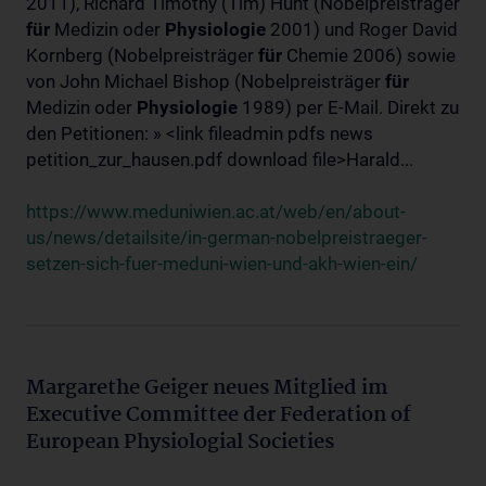
2011), Richard Timothy (Tim) Hunt (Nobelpreisträger
für
Medizin oder
Physiologie
2001) und Roger David
Kornberg (Nobelpreisträger
für
Chemie 2006) sowie
von John Michael Bishop (Nobelpreisträger
für
Medizin oder
Physiologie
1989) per E-Mail. Direkt zu
den Petitionen: » <link fileadmin pdfs news
petition_zur_hausen.pdf download file>Harald...
https://www.meduniwien.ac.at/web/en/about-
us/news/detailsite/in-german-nobelpreistraeger-
setzen-sich-fuer-meduni-wien-und-akh-wien-ein/
Margarethe Geiger neues Mitglied im
Executive Committee der Federation of
European Physiologial Societies