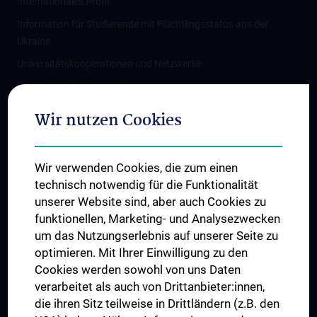
Internationales Profil
Information für Studierende mit Flüchtlingsstatus aus der
Ukraine
Universitätskooperationen und Netzwerke
Internationale Kooperationen
Adjunct Professorships
Wir nutzen Cookies
Student & Staff Exchange
Das KPJ der MedUni Wien
Wir verwenden Cookies, die zum einen
Graduiertentraining
technisch notwendig für die Funktionalität
Dual Career
unserer Website sind, aber auch Cookies zu
funktionellen, Marketing- und Analysezwecken
Trusted Reseach - Research Security - Foreign Interference
um das Nutzungserlebnis auf unserer Seite zu
UNESCO Lehrstuhl für Bioethik
optimieren. Mit Ihrer Einwilligung zu den
MUVI
Cookies werden sowohl von uns Daten
verarbeitet als auch von Drittanbieter:innen,
die ihren Sitz teilweise in Drittländern (z.B. den