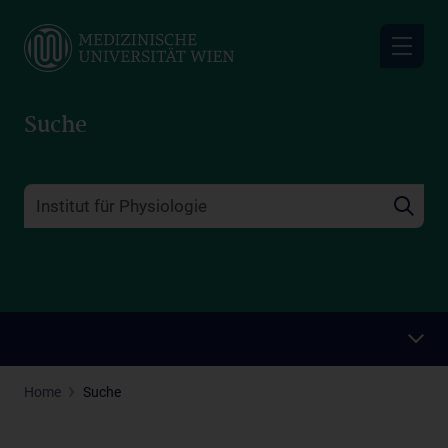
Skip
to
main
content
Suche
Home
Suche