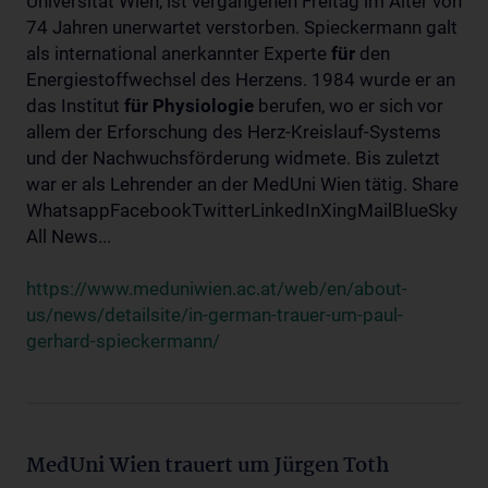
Universität Wien, ist vergangenen Freitag im Alter von
74 Jahren unerwartet verstorben. Spieckermann galt
als international anerkannter Experte
für
den
Energiestoffwechsel des Herzens. 1984 wurde er an
das Institut
für
Physiologie
berufen, wo er sich vor
allem der Erforschung des Herz-Kreislauf-Systems
und der Nachwuchsförderung widmete. Bis zuletzt
war er als Lehrender an der MedUni Wien tätig. Share
WhatsappFacebookTwitterLinkedInXingMailBlueSky
All News...
https://www.meduniwien.ac.at/web/en/about-
us/news/detailsite/in-german-trauer-um-paul-
gerhard-spieckermann/
MedUni Wien trauert um Jürgen Toth