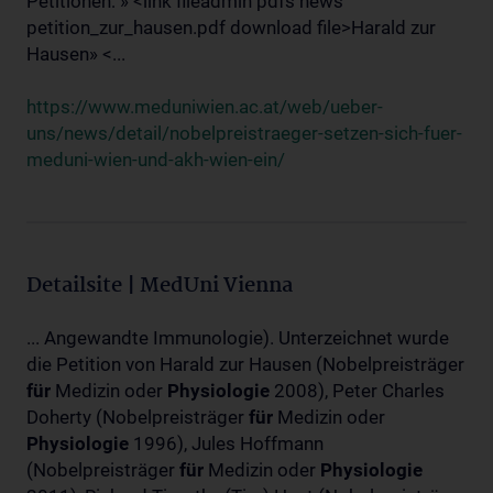
Petitionen: » <link fileadmin pdfs news
petition_zur_hausen.pdf download file>Harald zur
Hausen» <...
https://www.meduniwien.ac.at/web/ueber-
uns/news/detail/nobelpreistraeger-setzen-sich-fuer-
meduni-wien-und-akh-wien-ein/
Detailsite | MedUni Vienna
... Angewandte Immunologie). Unterzeichnet wurde
die Petition von Harald zur Hausen (Nobelpreisträger
für
Medizin oder
Physiologie
2008), Peter Charles
Doherty (Nobelpreisträger
für
Medizin oder
Physiologie
1996), Jules Hoffmann
(Nobelpreisträger
für
Medizin oder
Physiologie