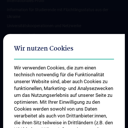
Internationales Profil
Information für Studierende mit Flüchtlingsstatus aus der
Ukraine
Universitätskooperationen und Netzwerke
Internationale Kooperationen
Adjunct Professorships
Wir nutzen Cookies
Student & Staff Exchange
Das KPJ der MedUni Wien
Wir verwenden Cookies, die zum einen
Graduiertentraining
technisch notwendig für die Funktionalität
Dual Career
unserer Website sind, aber auch Cookies zu
funktionellen, Marketing- und Analysezwecken
Trusted Reseach - Research Security - Foreign Interference
um das Nutzungserlebnis auf unserer Seite zu
UNESCO Lehrstuhl für Bioethik
optimieren. Mit Ihrer Einwilligung zu den
MUVI
Cookies werden sowohl von uns Daten
verarbeitet als auch von Drittanbieter:innen,
die ihren Sitz teilweise in Drittländern (z.B. den