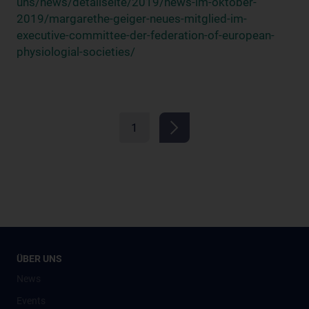
uns/news/detailseite/2019/news-im-oktober-
2019/margarethe-geiger-neues-mitglied-im-
executive-committee-der-federation-of-european-
physiologial-societies/
1
ÜBER UNS
News
Events