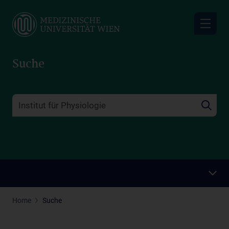
Skip
to
main
content
Suche
Home
Suche