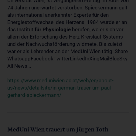
Universität Wien, ist vergangenen Freitag im Alter von
74 Jahren unerwartet verstorben. Spieckermann galt
als international anerkannter Experte
für
den
Energiestoffwechsel des Herzens. 1984 wurde er an
das Institut
für
Physiologie
berufen, wo er sich vor
allem der Erforschung des Herz-Kreislauf-Systems
und der Nachwuchsförderung widmete. Bis zuletzt
war er als Lehrender an der MedUni Wien tätig. Share
WhatsappFacebookTwitterLinkedInXingMailBlueSky
All News...
https://www.meduniwien.ac.at/web/en/about-
us/news/detailsite/in-german-trauer-um-paul-
gerhard-spieckermann/
MedUni Wien trauert um Jürgen Toth