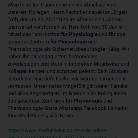
Wien In stiller Trauer nehmen wir Abschied von
unserem Kollegen, Herrn Fachoberinspektor Jürgen
Toth, der am 21. Mai 2023 im Alter von 51 Jahren
unerwartet verstorben ist. Herr Toth war 30 Jahre
Mitarbeiter am Institut
für
Physiologie
und
für
das
gesamte Zentrum
für
Physiologie
und
Pharmakologie als Sicherheitsbeauftragter tätig. Wir
haben ihn als engagierten, humorvollen,
zuverlässigen und stets hilfsbereiten Mitarbeiter und
Kollegen kennen und schätzen gelernt. Sein Ableben
hinterlässt eine tiefe Lücke, wir werden Jürgen sehr
vermissen! Unser tiefes Mitgefühl gilt seiner Familie
und allen Angehörigen. Im Namen aller Kolleg:innen
des gesamten Zentrums
für
Physiologie
und
Pharmakologie Share Whatsapp Facebook LinkedIn
Xing Mail BlueSky Alle News...
https://www.meduniwien.ac.at/web/ueber-
uns/news/2023/default-34fee72b1e-2/meduni-