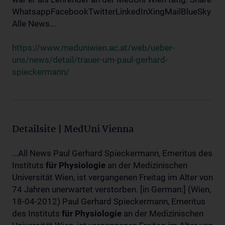
WhatsappFacebookTwitterLinkedInXingMailBlueSky
Alle News...
https://www.meduniwien.ac.at/web/ueber-
uns/news/detail/trauer-um-paul-gerhard-
spieckermann/
Detailsite | MedUni Vienna
...All News Paul Gerhard Spieckermann, Emeritus des
Instituts
für
Physiologie
an der Medizinischen
Universität Wien, ist vergangenen Freitag im Alter von
74 Jahren unerwartet verstorben. [in German:] (Wien,
18-04-2012) Paul Gerhard Spieckermann, Emeritus
des Instituts
für
Physiologie
an der Medizinischen