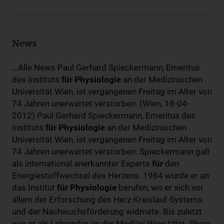
News
...Alle News Paul Gerhard Spieckermann, Emeritus
des Instituts
für
Physiologie
an der Medizinischen
Universität Wien, ist vergangenen Freitag im Alter von
74 Jahren unerwartet verstorben. (Wien, 18-04-
2012) Paul Gerhard Spieckermann, Emeritus des
Instituts
für
Physiologie
an der Medizinischen
Universität Wien, ist vergangenen Freitag im Alter von
74 Jahren unerwartet verstorben. Spieckermann galt
als international anerkannter Experte
für
den
Energiestoffwechsel des Herzens. 1984 wurde er an
das Institut
für
Physiologie
berufen, wo er sich vor
allem der Erforschung des Herz-Kreislauf-Systems
und der Nachwuchsförderung widmete. Bis zuletzt
war er als Lehrender an der MedUni Wien tätig. Share