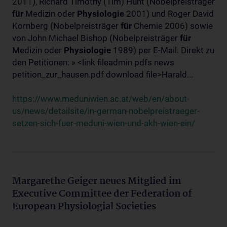
2011), Richard Timothy (Tim) Hunt (Nobelpreisträger
für
Medizin oder
Physiologie
2001) und Roger David
Kornberg (Nobelpreisträger
für
Chemie 2006) sowie
von John Michael Bishop (Nobelpreisträger
für
Medizin oder
Physiologie
1989) per E-Mail. Direkt zu
den Petitionen: » <link fileadmin pdfs news
petition_zur_hausen.pdf download file>Harald...
https://www.meduniwien.ac.at/web/en/about-
us/news/detailsite/in-german-nobelpreistraeger-
setzen-sich-fuer-meduni-wien-und-akh-wien-ein/
Margarethe Geiger neues Mitglied im
Executive Committee der Federation of
European Physiologial Societies