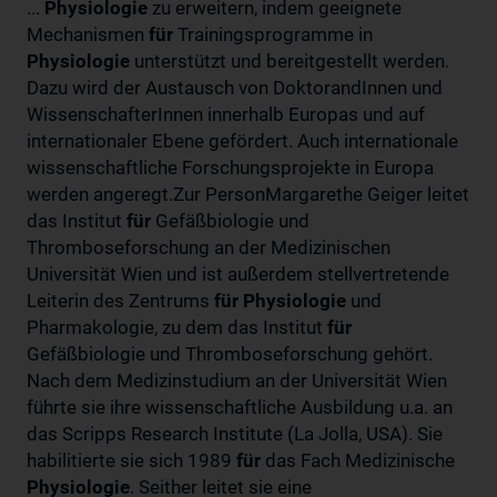
...
Physiologie
zu erweitern, indem geeignete
Mechanismen
für
Trainingsprogramme in
Physiologie
unterstützt und bereitgestellt werden.
Dazu wird der Austausch von DoktorandInnen und
WissenschafterInnen innerhalb Europas und auf
internationaler Ebene gefördert. Auch internationale
wissenschaftliche Forschungsprojekte in Europa
werden angeregt.Zur PersonMargarethe Geiger leitet
das Institut
für
Gefäßbiologie und
Thromboseforschung an der Medizinischen
Universität Wien und ist außerdem stellvertretende
Leiterin des Zentrums
für
Physiologie
und
Pharmakologie, zu dem das Institut
für
Gefäßbiologie und Thromboseforschung gehört.
Nach dem Medizinstudium an der Universität Wien
führte sie ihre wissenschaftliche Ausbildung u.a. an
das Scripps Research Institute (La Jolla, USA). Sie
habilitierte sie sich 1989
für
das Fach Medizinische
Physiologie
. Seither leitet sie eine