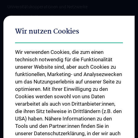
Universitätskooperationen und Netzwerke
Internationale Kooperationen
Adjunct Professorships
Wir nutzen Cookies
Student & Staff Exchange
Das KPJ der MedUni Wien
Wir verwenden Cookies, die zum einen
Graduiertentraining
technisch notwendig für die Funktionalität
Dual Career
unserer Website sind, aber auch Cookies zu
funktionellen, Marketing- und Analysezwecken
Trusted Reseach - Research Security - Foreign Interference
um das Nutzungserlebnis auf unserer Seite zu
UNESCO Lehrstuhl für Bioethik
optimieren. Mit Ihrer Einwilligung zu den
MUVI
Cookies werden sowohl von uns Daten
verarbeitet als auch von Drittanbieter:innen,
die ihren Sitz teilweise in Drittländern (z.B. den
USA) haben. Nähere Informationen zu den
Folgen Sie uns auf
Tools und den Partner:innen finden Sie in
unserer Datenschutzerklärung, in der wir auch