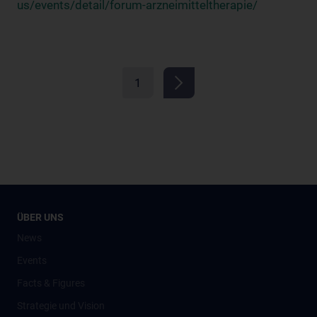
us/events/detail/forum-arzneimitteltherapie/
1
ÜBER UNS
News
Events
Facts & Figures
Strategie und Vision