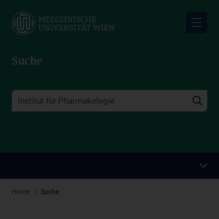
Skip
to
main
content
Suche
Home
Suche