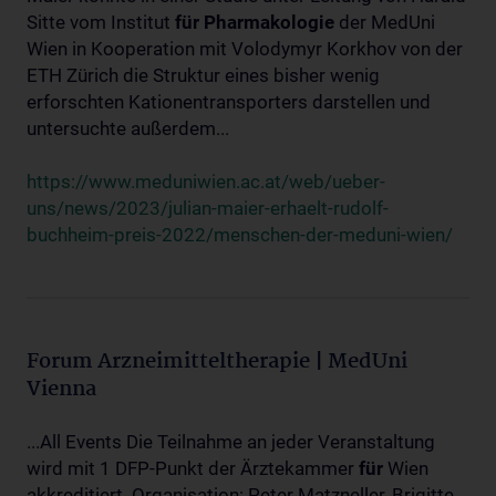
Sitte vom Institut
für
Pharmakologie
der MedUni
Wien in Kooperation mit Volodymyr Korkhov von der
ETH Zürich die Struktur eines bisher wenig
erforschten Kationentransporters darstellen und
untersuchte außerdem...
https://www.meduniwien.ac.at/web/ueber-
uns/news/2023/julian-maier-erhaelt-rudolf-
buchheim-preis-2022/menschen-der-meduni-wien/
Forum Arzneimitteltherapie | MedUni
Vienna
...All Events Die Teilnahme an jeder Veranstaltung
wird mit 1 DFP-Punkt der Ärztekammer
für
Wien
akkreditiert. Organisation: Peter Matzneller, Brigitte