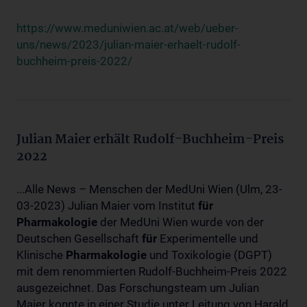
https://www.meduniwien.ac.at/web/ueber-
uns/news/2023/julian-maier-erhaelt-rudolf-
buchheim-preis-2022/
Julian Maier erhält Rudolf-Buchheim-Preis
2022
...Alle News – Menschen der MedUni Wien (Ulm, 23-
03-2023) Julian Maier vom Institut
für
Pharmakologie
der MedUni Wien wurde von der
Deutschen Gesellschaft
für
Experimentelle und
Klinische
Pharmakologie
und Toxikologie (DGPT)
mit dem renommierten Rudolf-Buchheim-Preis 2022
ausgezeichnet. Das Forschungsteam um Julian
Maier konnte in einer Studie unter Leitung von Harald