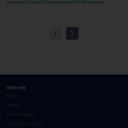
us/events/detail/forum-arzneimitteltherapie/
1
ÜBER UNS
News
Events
Facts & Figures
Strategie und Vision