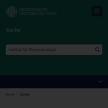
Skip
to
main
content
Suche
Home
Suche