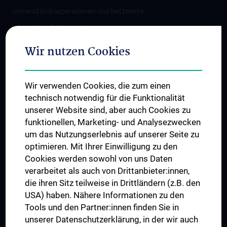
Universitätskooperationen und Netzwerke
Internationale Kooperationen
Adjunct Professorships
Wir nutzen Cookies
Student & Staff Exchange
Das KPJ der MedUni Wien
Wir verwenden Cookies, die zum einen
Graduiertentraining
technisch notwendig für die Funktionalität
Dual Career
unserer Website sind, aber auch Cookies zu
funktionellen, Marketing- und Analysezwecken
Trusted Reseach - Research Security - Foreign Interference
um das Nutzungserlebnis auf unserer Seite zu
UNESCO Lehrstuhl für Bioethik
optimieren. Mit Ihrer Einwilligung zu den
MUVI
Cookies werden sowohl von uns Daten
verarbeitet als auch von Drittanbieter:innen,
die ihren Sitz teilweise in Drittländern (z.B. den
USA) haben. Nähere Informationen zu den
Folgen Sie uns auf
Tools und den Partner:innen finden Sie in
unserer Datenschutzerklärung, in der wir auch