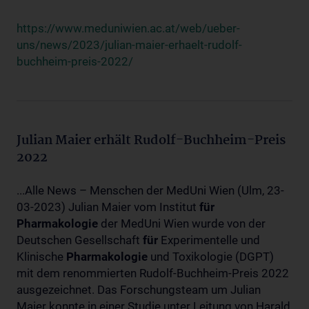
https://www.meduniwien.ac.at/web/ueber-
uns/news/2023/julian-maier-erhaelt-rudolf-
buchheim-preis-2022/
Julian Maier erhält Rudolf-Buchheim-Preis
2022
...Alle News – Menschen der MedUni Wien (Ulm, 23-
03-2023) Julian Maier vom Institut
für
Pharmakologie
der MedUni Wien wurde von der
Deutschen Gesellschaft
für
Experimentelle und
Klinische
Pharmakologie
und Toxikologie (DGPT)
mit dem renommierten Rudolf-Buchheim-Preis 2022
ausgezeichnet. Das Forschungsteam um Julian
Maier konnte in einer Studie unter Leitung von Harald