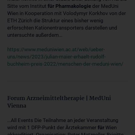
Sitte vom Institut
für
Pharmakologie
der MedUni
Wien in Kooperation mit Volodymyr Korkhov von der
ETH Zürich die Struktur eines bisher wenig
erforschten Kationentransporters darstellen und
untersuchte außerdem...
https://www.meduniwien.ac.at/web/ueber-
uns/news/2023/julian-maier-erhaelt-rudolf-
buchheim-preis-2022/menschen-der-meduni-wien/
Forum Arzneimitteltherapie | MedUni
Vienna
...All Events Die Teilnahme an jeder Veranstaltung
wird mit 1 DFP-Punkt der Ärztekammer
für
Wien
akkreditiert. Organisation: Peter Matzneller, Brigitte