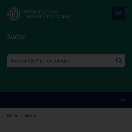
Skip
to
main
content
Suche
Home
Suche