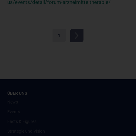
us/events/detail/forum-arzneimitteltherapie/
1
ÜBER UNS
News
Events
Facts & Figures
Strategie und Vision