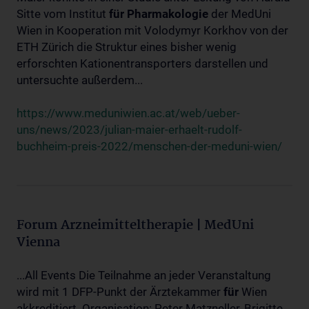
Sitte vom Institut
für
Pharmakologie
der MedUni
Wien in Kooperation mit Volodymyr Korkhov von der
ETH Zürich die Struktur eines bisher wenig
erforschten Kationentransporters darstellen und
untersuchte außerdem...
https://www.meduniwien.ac.at/web/ueber-
uns/news/2023/julian-maier-erhaelt-rudolf-
buchheim-preis-2022/menschen-der-meduni-wien/
Forum Arzneimitteltherapie | MedUni
Vienna
...All Events Die Teilnahme an jeder Veranstaltung
wird mit 1 DFP-Punkt der Ärztekammer
für
Wien
akkreditiert. Organisation: Peter Matzneller, Brigitte