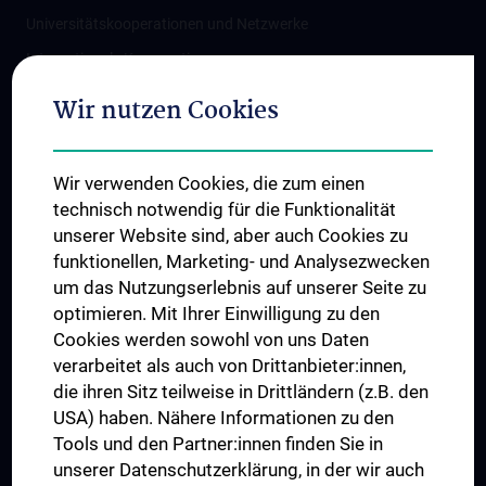
Universitätskooperationen und Netzwerke
Internationale Kooperationen
Adjunct Professorships
Wir nutzen Cookies
Student & Staff Exchange
Das KPJ der MedUni Wien
Wir verwenden Cookies, die zum einen
Graduiertentraining
technisch notwendig für die Funktionalität
Dual Career
unserer Website sind, aber auch Cookies zu
funktionellen, Marketing- und Analysezwecken
Trusted Reseach - Research Security - Foreign Interference
um das Nutzungserlebnis auf unserer Seite zu
UNESCO Lehrstuhl für Bioethik
optimieren. Mit Ihrer Einwilligung zu den
MUVI
Cookies werden sowohl von uns Daten
verarbeitet als auch von Drittanbieter:innen,
die ihren Sitz teilweise in Drittländern (z.B. den
USA) haben. Nähere Informationen zu den
Folgen Sie uns auf
Tools und den Partner:innen finden Sie in
unserer Datenschutzerklärung, in der wir auch