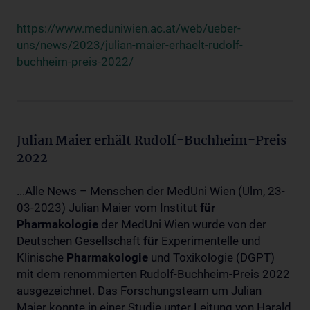
https://www.meduniwien.ac.at/web/ueber-
uns/news/2023/julian-maier-erhaelt-rudolf-
buchheim-preis-2022/
Julian Maier erhält Rudolf-Buchheim-Preis
2022
...Alle News – Menschen der MedUni Wien (Ulm, 23-
03-2023) Julian Maier vom Institut
für
Pharmakologie
der MedUni Wien wurde von der
Deutschen Gesellschaft
für
Experimentelle und
Klinische
Pharmakologie
und Toxikologie (DGPT)
mit dem renommierten Rudolf-Buchheim-Preis 2022
ausgezeichnet. Das Forschungsteam um Julian
Maier konnte in einer Studie unter Leitung von Harald