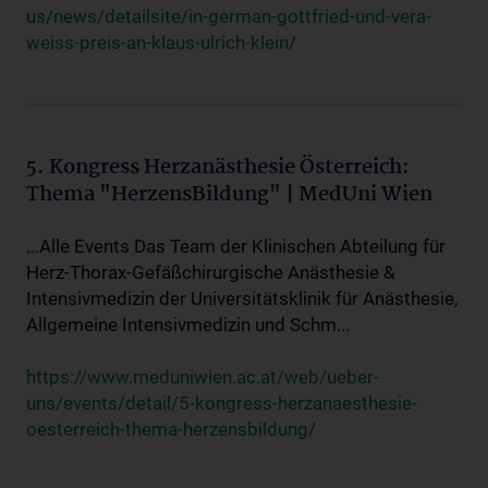
us/news/detailsite/in-german-gottfried-und-vera-
weiss-preis-an-klaus-ulrich-klein/
5. Kongress Herzanästhesie Österreich:
Thema "HerzensBildung" | MedUni Wien
...Alle Events Das Team der Klinischen Abteilung für
Herz-Thorax-Gefäßchirurgische Anästhesie &
Intensivmedizin der Universitätsklinik für Anästhesie,
Allgemeine Intensivmedizin und Schm...
https://www.meduniwien.ac.at/web/ueber-
uns/events/detail/5-kongress-herzanaesthesie-
oesterreich-thema-herzensbildung/