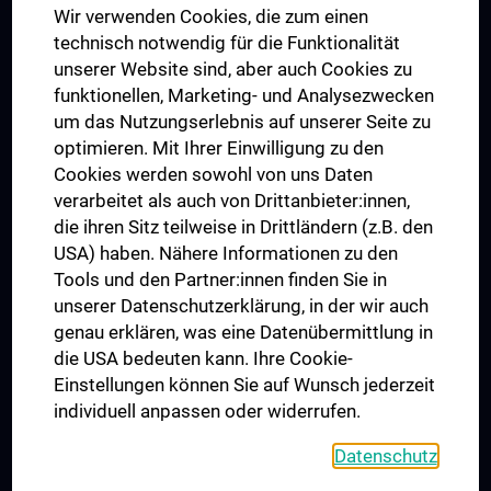
Wir verwenden Cookies, die zum einen
Graduiertentraining
technisch notwendig für die Funktionalität
Dual Career
unserer Website sind, aber auch Cookies zu
funktionellen, Marketing- und Analysezwecken
Trusted Reseach - Research Security - Foreign Interference
um das Nutzungserlebnis auf unserer Seite zu
UNESCO Lehrstuhl für Bioethik
optimieren. Mit Ihrer Einwilligung zu den
MUVI
Cookies werden sowohl von uns Daten
verarbeitet als auch von Drittanbieter:innen,
die ihren Sitz teilweise in Drittländern (z.B. den
USA) haben. Nähere Informationen zu den
Folgen Sie uns auf
Tools und den Partner:innen finden Sie in
unserer Datenschutzerklärung, in der wir auch
genau erklären, was eine Datenübermittlung in
die USA bedeuten kann. Ihre Cookie-
Einstellungen können Sie auf Wunsch jederzeit
individuell anpassen oder widerrufen.
PRESSE
JOBS
Datenschutz
MEDUNI SHOP