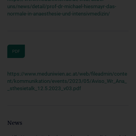
uns/news/detail/prof-dr-michael-hiesmayr-das-
normale-in-anaesthesie-und-intensivmedizin/
PDF
https://www.meduniwien.ac.at/web/fileadmin/conte
nt/kommunikation/events/2023/05/Aviso_Wr_Ana_
_sthesietalk_12.5.2023_v03.pdf
News