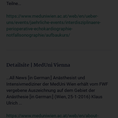
Teilne...
https://www.meduniwien.ac.at/web/en/ueber-
uns/events/jaehrliche-events/interdisziplinaere-
perioperative-echokardiographie-
notfallsonographie/aufbaukurs/
Detailsite | MedUni Vienna
...All News [in German:] Anästhesist und
Intensivmediziner der MedUni Wien erhält vom FWF
vergebene Auszeichnung auf dem Gebiet der
Anästhesie [in German:] (Wien, 25-1-2016) Klaus
Ulrich ...
https://www.meduniwien.ac.at/web/en/about-