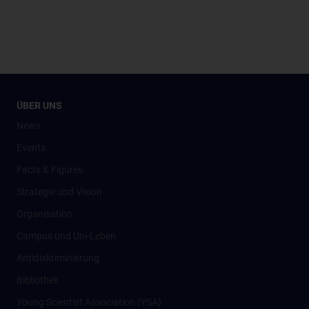
ÜBER UNS
News
Events
Facts & Figures
Strategie und Vision
Organisation
Campus und Uni-Leben
Antidiskriminierung
Bibliothek
Young Scientist Association (YSA)