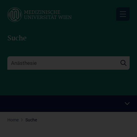
Skip
to
main
content
Suche
Home
Suche