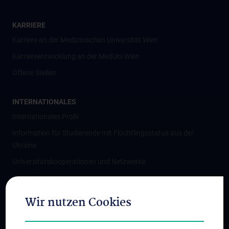
KARRIERE
Karriere an der Medizinischen Universität Wien
Karriereentwicklung an der MedUni Wien
Offene Stellen
INTERNATIONALES
Internationales Profil
Information für Studierende mit Flüchtlingsstatus aus der
Ukraine
Universitätskooperationen und Netzwerke
Internationale Kooperationen
Adjunct Professorships
Wir nutzen Cookies
Student & Staff Exchange
Das KPJ der MedUni Wien