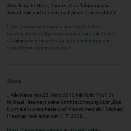
Abteilung für Herz-, Thorax-, Gefäßchirurgische
Anästhesie und Intensivmedizin der Universitätskli...
https://www.meduniwien.ac.at/web/ueber-
uns/events/detail/postgraduales-curriculum-klin-
abteilung-fuer-herz-thorax-gefaesschirurgische-
anaesthesie-und-intensivme/
News
...Alle News Am 25. März 2010 hält Univ. Prof. Dr.
Michael Hiesmayr seine Antrittsvorlesung über „Das
Normale in Anästhesie und Intensivmedizin.“ Michael
Hiesmayr bekleidet seit 1. 7. 2008...
https://www.meduniwien.ac.at/web/ueber-