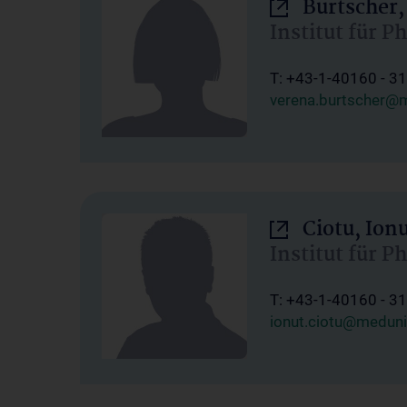
Burtscher,
Institut für P
T: +43-1-40160 - 3
verena.burtscher@m
Ciotu, Ion
Institut für P
T: +43-1-40160 - 3
ionut.ciotu@meduni