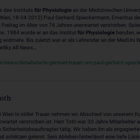
s des Instituts
für
Physiologie
an der Medizinischen Univers
(Wien, 18-04-2012) Paul Gerhard Spieckermann, Emeritus de
 Freitag im Alter von 74 Jahren unerwartet verstorben. Spie
s. 1984 wurde er an das Institut
für
Physiologie
berufen, w
idmete. Bis zuletzt war er als Lehrender an der MedUni Wi
Sky All News...
/news/detailsite/in-german-trauer-um-paul-gerhard-spie
Toth
i Wien In stiller Trauer nehmen wir Abschied von unserem K
wartet verstorben ist. Herr Toth war 30 Jahre Mitarbeiter a
Sicherheitsbeauftragter tätig. Wir haben ihn als engagierte
nd schätzen gelernt. Sein Ableben hinterlässt eine tiefe Lüc