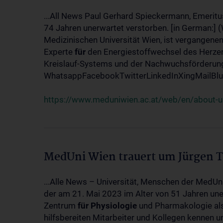
...All News Paul Gerhard Spieckermann, Emeritu
74 Jahren unerwartet verstorben. [in German:] 
Medizinischen Universität Wien, ist vergangenen
Experte
für
den Energiestoffwechsel des Herzen
Kreislauf-Systems und der Nachwuchsförderung w
WhatsappFacebookTwitterLinkedInXingMailBlue
https://www.meduniwien.ac.at/web/en/about-us
MedUni Wien trauert um Jürgen 
...Alle News – Universität, Menschen der MedUn
der am 21. Mai 2023 im Alter von 51 Jahren uner
Zentrum
für
Physiologie
und Pharmakologie als 
hilfsbereiten Mitarbeiter und Kollegen kennen u