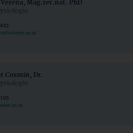
 Verena, Mag.rer.nat. PhD
hysiologie
1432
eduniwien.ac.at
ut Cosmin, Dr.
hysiologie
1105
wien.ac.at