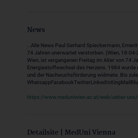
News
...Alle News Paul Gerhard Spieckermann, Emerit
74 Jahren unerwartet verstorben. (Wien, 18-04
Wien, ist vergangenen Freitag im Alter von 74 J
Energiestoffwechsel des Herzens. 1984 wurde e
und der Nachwuchsförderung widmete. Bis zuletz
WhatsappFacebookTwitterLinkedInXingMailBlue
https://www.meduniwien.ac.at/web/ueber-uns/
Detailsite | MedUni Vienna