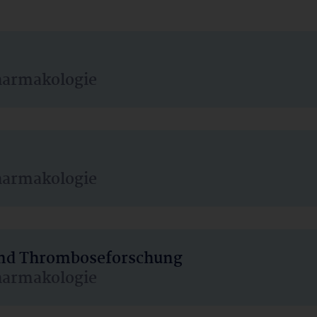
harmakologie
harmakologie
 und Thromboseforschung
harmakologie