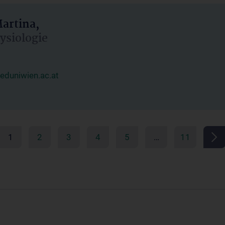
artina,
hysiologie
duniwien.ac.at
1
2
3
4
5
…
11