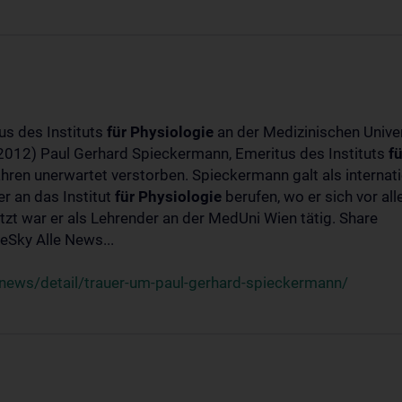
us des Instituts
für
Physiologie
an der Medizinischen Univer
-2012) Paul Gerhard Spieckermann, Emeritus des Instituts
fü
ahren unerwartet verstorben. Spieckermann galt als interna
r an das Institut
für
Physiologie
berufen, wo er sich vor a
t war er als Lehrender an der MedUni Wien tätig. Share
Sky Alle News...
news/detail/trauer-um-paul-gerhard-spieckermann/