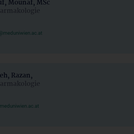
uf, Mounaf, MSc
Pharmakologie
@meduniwien.ac.at
eh, Razan,
Pharmakologie
meduniwien.ac.at