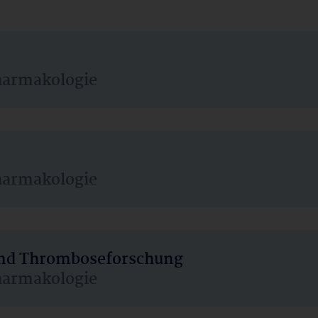
harmakologie
harmakologie
 und Thromboseforschung
harmakologie