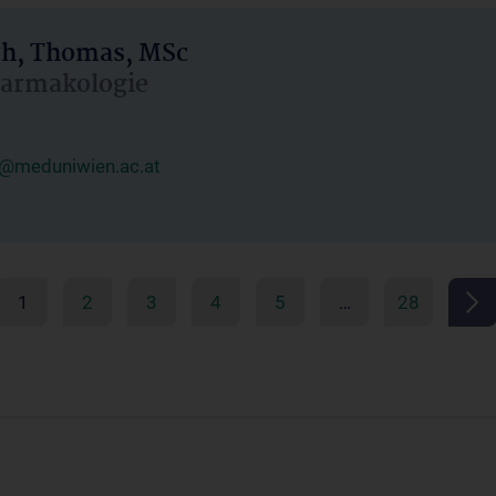
h, Thomas, MSc
Pharmakologie
@meduniwien.ac.at
1
2
3
4
5
…
28