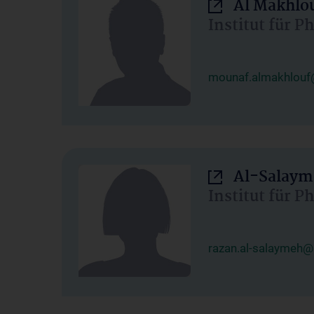
Al Makhlo
Institut für 
mounaf.almakhlouf
Al-Salaym
Institut für 
razan.al-salaymeh@