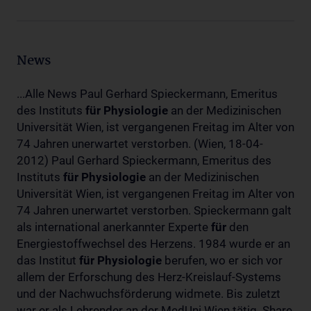
News
...Alle News Paul Gerhard Spieckermann, Emeritus
des Instituts
für
Physiologie
an der Medizinischen
Universität Wien, ist vergangenen Freitag im Alter von
74 Jahren unerwartet verstorben. (Wien, 18-04-
2012) Paul Gerhard Spieckermann, Emeritus des
Instituts
für
Physiologie
an der Medizinischen
Universität Wien, ist vergangenen Freitag im Alter von
74 Jahren unerwartet verstorben. Spieckermann galt
als international anerkannter Experte
für
den
Energiestoffwechsel des Herzens. 1984 wurde er an
das Institut
für
Physiologie
berufen, wo er sich vor
allem der Erforschung des Herz-Kreislauf-Systems
und der Nachwuchsförderung widmete. Bis zuletzt
war er als Lehrender an der MedUni Wien tätig. Share