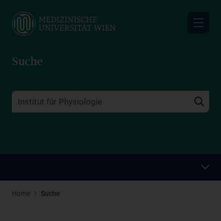
Skip
to
main
content
Suche
Home
Suche