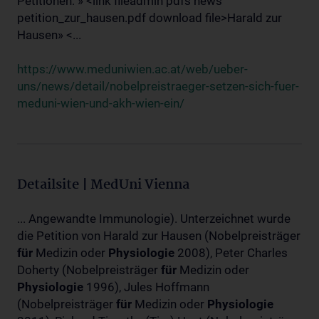
Petitionen: » <link fileadmin pdfs news
petition_zur_hausen.pdf download file>Harald zur
Hausen» <...
https://www.meduniwien.ac.at/web/ueber-
uns/news/detail/nobelpreistraeger-setzen-sich-fuer-
meduni-wien-und-akh-wien-ein/
Detailsite | MedUni Vienna
... Angewandte Immunologie). Unterzeichnet wurde
die Petition von Harald zur Hausen (Nobelpreisträger
für
Medizin oder
Physiologie
2008), Peter Charles
Doherty (Nobelpreisträger
für
Medizin oder
Physiologie
1996), Jules Hoffmann
(Nobelpreisträger
für
Medizin oder
Physiologie