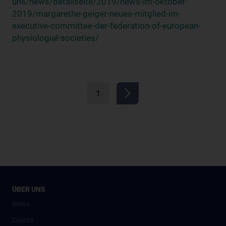
uns/news/detailseite/2019/news-im-oktober-
2019/margarethe-geiger-neues-mitglied-im-
executive-committee-der-federation-of-european-
physiologial-societies/
1
ÜBER UNS
News
Events