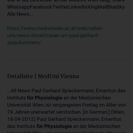
WhatsappFacebookTwitterLinkedInXingMailBlueSky
Alle News...
https://www.meduniwien.ac.at/web/ueber-
uns/news/detail/trauer-um-paul-gerhard-
spieckermann/
Detailsite | MedUni Vienna
...All News Paul Gerhard Spieckermann, Emeritus des
Instituts
für
Physiologie
an der Medizinischen
Universität Wien, ist vergangenen Freitag im Alter von
74 Jahren unerwartet verstorben. [in German:] (Wien,
18-04-2012) Paul Gerhard Spieckermann, Emeritus
des Instituts
für
Physiologie
an der Medizinischen