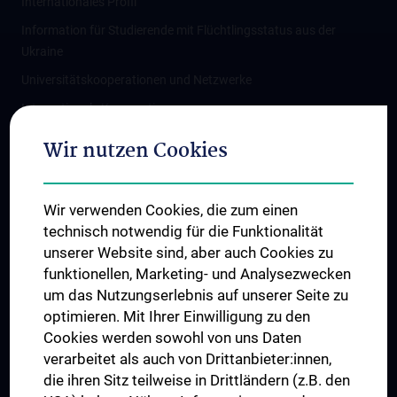
Internationales Profil
Information für Studierende mit Flüchtlingsstatus aus der
Ukraine
Universitätskooperationen und Netzwerke
Internationale Kooperationen
Adjunct Professorships
Wir nutzen Cookies
Student & Staff Exchange
Das KPJ der MedUni Wien
Wir verwenden Cookies, die zum einen
Graduiertentraining
technisch notwendig für die Funktionalität
Dual Career
unserer Website sind, aber auch Cookies zu
funktionellen, Marketing- und Analysezwecken
Trusted Reseach - Research Security - Foreign Interference
um das Nutzungserlebnis auf unserer Seite zu
UNESCO Lehrstuhl für Bioethik
optimieren. Mit Ihrer Einwilligung zu den
MUVI
Cookies werden sowohl von uns Daten
verarbeitet als auch von Drittanbieter:innen,
die ihren Sitz teilweise in Drittländern (z.B. den