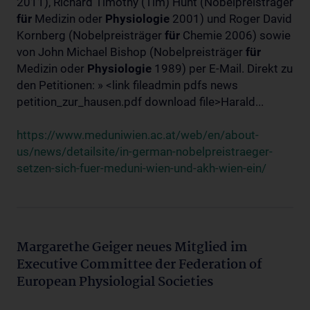
2011), Richard Timothy (Tim) Hunt (Nobelpreisträger
für
Medizin oder
Physiologie
2001) und Roger David
Kornberg (Nobelpreisträger
für
Chemie 2006) sowie
von John Michael Bishop (Nobelpreisträger
für
Medizin oder
Physiologie
1989) per E-Mail. Direkt zu
den Petitionen: » <link fileadmin pdfs news
petition_zur_hausen.pdf download file>Harald...
https://www.meduniwien.ac.at/web/en/about-
us/news/detailsite/in-german-nobelpreistraeger-
setzen-sich-fuer-meduni-wien-und-akh-wien-ein/
Margarethe Geiger neues Mitglied im
Executive Committee der Federation of
European Physiologial Societies