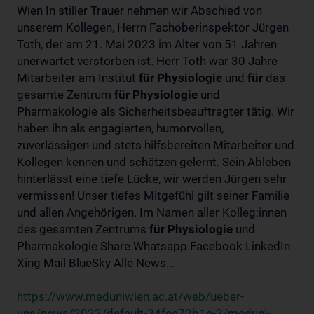
Wien In stiller Trauer nehmen wir Abschied von
unserem Kollegen, Herrn Fachoberinspektor Jürgen
Toth, der am 21. Mai 2023 im Alter von 51 Jahren
unerwartet verstorben ist. Herr Toth war 30 Jahre
Mitarbeiter am Institut
für
Physiologie
und
für
das
gesamte Zentrum
für
Physiologie
und
Pharmakologie als Sicherheitsbeauftragter tätig. Wir
haben ihn als engagierten, humorvollen,
zuverlässigen und stets hilfsbereiten Mitarbeiter und
Kollegen kennen und schätzen gelernt. Sein Ableben
hinterlässt eine tiefe Lücke, wir werden Jürgen sehr
vermissen! Unser tiefes Mitgefühl gilt seiner Familie
und allen Angehörigen. Im Namen aller Kolleg:innen
des gesamten Zentrums
für
Physiologie
und
Pharmakologie Share Whatsapp Facebook LinkedIn
Xing Mail BlueSky Alle News...
https://www.meduniwien.ac.at/web/ueber-
uns/news/2023/default-34fee72b1e-2/meduni-