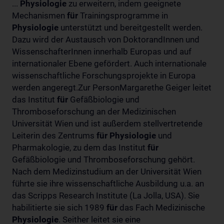
...
Physiologie
zu erweitern, indem geeignete
Mechanismen
für
Trainingsprogramme in
Physiologie
unterstützt und bereitgestellt werden.
Dazu wird der Austausch von DoktorandInnen und
WissenschafterInnen innerhalb Europas und auf
internationaler Ebene gefördert. Auch internationale
wissenschaftliche Forschungsprojekte in Europa
werden angeregt.Zur PersonMargarethe Geiger leitet
das Institut
für
Gefäßbiologie und
Thromboseforschung an der Medizinischen
Universität Wien und ist außerdem stellvertretende
Leiterin des Zentrums
für
Physiologie
und
Pharmakologie, zu dem das Institut
für
Gefäßbiologie und Thromboseforschung gehört.
Nach dem Medizinstudium an der Universität Wien
führte sie ihre wissenschaftliche Ausbildung u.a. an
das Scripps Research Institute (La Jolla, USA). Sie
habilitierte sie sich 1989
für
das Fach Medizinische
Physiologie
. Seither leitet sie eine