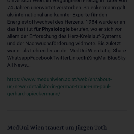
Universität Wien, ist vergangenen Freitag im Alter von
74 Jahren unerwartet verstorben. Spieckermann galt
als international anerkannter Experte
für
den
Energiestoffwechsel des Herzens. 1984 wurde er an
das Institut
für
Physiologie
berufen, wo er sich vor
allem der Erforschung des Herz-Kreislauf-Systems
und der Nachwuchsförderung widmete. Bis zuletzt
war er als Lehrender an der MedUni Wien tätig. Share
WhatsappFacebookTwitterLinkedInXingMailBlueSky
All News...
https://www.meduniwien.ac.at/web/en/about-
us/news/detailsite/in-german-trauer-um-paul-
gerhard-spieckermann/
MedUni Wien trauert um Jürgen Toth