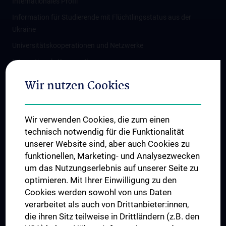
Internationales Profil
Information für Studierende mit Flüchtlingsstatus aus der
Ukraine
Universitätskooperationen und Netzwerke
Internationale Kooperationen
Adjunct Professorships
Wir nutzen Cookies
Student & Staff Exchange
Das KPJ der MedUni Wien
Wir verwenden Cookies, die zum einen
Graduiertentraining
technisch notwendig für die Funktionalität
Dual Career
unserer Website sind, aber auch Cookies zu
funktionellen, Marketing- und Analysezwecken
Trusted Reseach - Research Security - Foreign Interference
um das Nutzungserlebnis auf unserer Seite zu
UNESCO Lehrstuhl für Bioethik
optimieren. Mit Ihrer Einwilligung zu den
MUVI
Cookies werden sowohl von uns Daten
verarbeitet als auch von Drittanbieter:innen,
die ihren Sitz teilweise in Drittländern (z.B. den