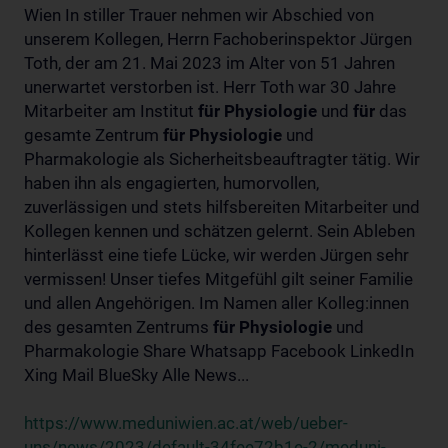
Wien In stiller Trauer nehmen wir Abschied von
unserem Kollegen, Herrn Fachoberinspektor Jürgen
Toth, der am 21. Mai 2023 im Alter von 51 Jahren
unerwartet verstorben ist. Herr Toth war 30 Jahre
Mitarbeiter am Institut
für
Physiologie
und
für
das
gesamte Zentrum
für
Physiologie
und
Pharmakologie als Sicherheitsbeauftragter tätig. Wir
haben ihn als engagierten, humorvollen,
zuverlässigen und stets hilfsbereiten Mitarbeiter und
Kollegen kennen und schätzen gelernt. Sein Ableben
hinterlässt eine tiefe Lücke, wir werden Jürgen sehr
vermissen! Unser tiefes Mitgefühl gilt seiner Familie
und allen Angehörigen. Im Namen aller Kolleg:innen
des gesamten Zentrums
für
Physiologie
und
Pharmakologie Share Whatsapp Facebook LinkedIn
Xing Mail BlueSky Alle News...
https://www.meduniwien.ac.at/web/ueber-
uns/news/2023/default-34fee72b1e-2/meduni-