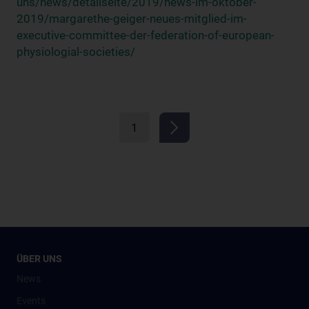
uns/news/detailseite/2019/news-im-oktober-
2019/margarethe-geiger-neues-mitglied-im-
executive-committee-der-federation-of-european-
physiologial-societies/
1
ÜBER UNS
News
Events