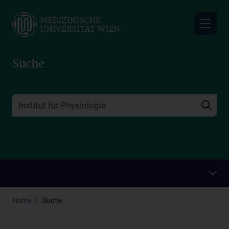
Skip
to
main
content
Suche
Home
Suche