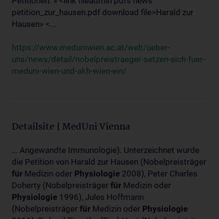
Petitionen: » <link fileadmin pdfs news
petition_zur_hausen.pdf download file>Harald zur
Hausen» <...
https://www.meduniwien.ac.at/web/ueber-
uns/news/detail/nobelpreistraeger-setzen-sich-fuer-
meduni-wien-und-akh-wien-ein/
Detailsite | MedUni Vienna
... Angewandte Immunologie). Unterzeichnet wurde
die Petition von Harald zur Hausen (Nobelpreisträger
für
Medizin oder
Physiologie
2008), Peter Charles
Doherty (Nobelpreisträger
für
Medizin oder
Physiologie
1996), Jules Hoffmann
(Nobelpreisträger
für
Medizin oder
Physiologie