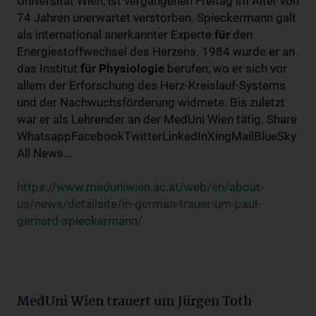
Universität Wien, ist vergangenen Freitag im Alter von
74 Jahren unerwartet verstorben. Spieckermann galt
als international anerkannter Experte
für
den
Energiestoffwechsel des Herzens. 1984 wurde er an
das Institut
für
Physiologie
berufen, wo er sich vor
allem der Erforschung des Herz-Kreislauf-Systems
und der Nachwuchsförderung widmete. Bis zuletzt
war er als Lehrender an der MedUni Wien tätig. Share
WhatsappFacebookTwitterLinkedInXingMailBlueSky
All News...
https://www.meduniwien.ac.at/web/en/about-
us/news/detailsite/in-german-trauer-um-paul-
gerhard-spieckermann/
MedUni Wien trauert um Jürgen Toth