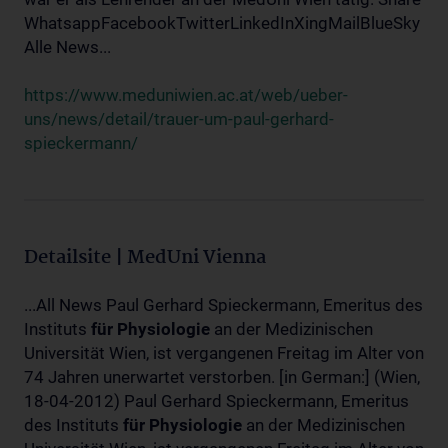
WhatsappFacebookTwitterLinkedInXingMailBlueSky
Alle News...
https://www.meduniwien.ac.at/web/ueber-
uns/news/detail/trauer-um-paul-gerhard-
spieckermann/
Detailsite | MedUni Vienna
...All News Paul Gerhard Spieckermann, Emeritus des
Instituts
für
Physiologie
an der Medizinischen
Universität Wien, ist vergangenen Freitag im Alter von
74 Jahren unerwartet verstorben. [in German:] (Wien,
18-04-2012) Paul Gerhard Spieckermann, Emeritus
des Instituts
für
Physiologie
an der Medizinischen