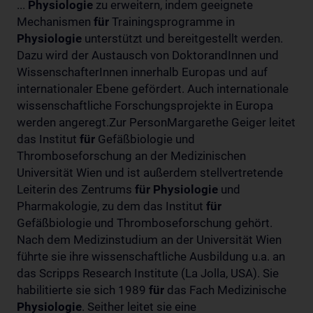
...
Physiologie
zu erweitern, indem geeignete
Mechanismen
für
Trainingsprogramme in
Physiologie
unterstützt und bereitgestellt werden.
Dazu wird der Austausch von DoktorandInnen und
WissenschafterInnen innerhalb Europas und auf
internationaler Ebene gefördert. Auch internationale
wissenschaftliche Forschungsprojekte in Europa
werden angeregt.Zur PersonMargarethe Geiger leitet
das Institut
für
Gefäßbiologie und
Thromboseforschung an der Medizinischen
Universität Wien und ist außerdem stellvertretende
Leiterin des Zentrums
für
Physiologie
und
Pharmakologie, zu dem das Institut
für
Gefäßbiologie und Thromboseforschung gehört.
Nach dem Medizinstudium an der Universität Wien
führte sie ihre wissenschaftliche Ausbildung u.a. an
das Scripps Research Institute (La Jolla, USA). Sie
habilitierte sie sich 1989
für
das Fach Medizinische
Physiologie
. Seither leitet sie eine