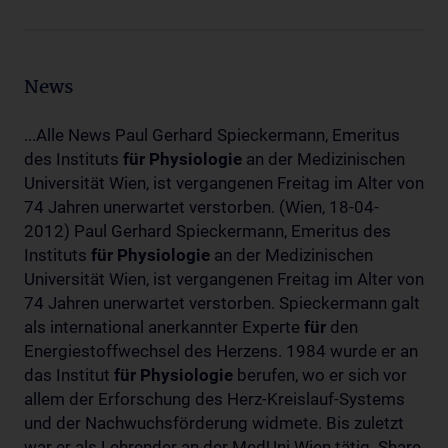
News
...Alle News Paul Gerhard Spieckermann, Emeritus
des Instituts
für
Physiologie
an der Medizinischen
Universität Wien, ist vergangenen Freitag im Alter von
74 Jahren unerwartet verstorben. (Wien, 18-04-
2012) Paul Gerhard Spieckermann, Emeritus des
Instituts
für
Physiologie
an der Medizinischen
Universität Wien, ist vergangenen Freitag im Alter von
74 Jahren unerwartet verstorben. Spieckermann galt
als international anerkannter Experte
für
den
Energiestoffwechsel des Herzens. 1984 wurde er an
das Institut
für
Physiologie
berufen, wo er sich vor
allem der Erforschung des Herz-Kreislauf-Systems
und der Nachwuchsförderung widmete. Bis zuletzt
war er als Lehrender an der MedUni Wien tätig. Share