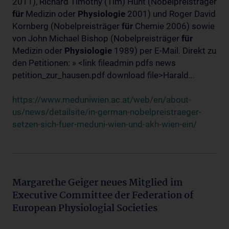
2011), Richard Timothy (Tim) Hunt (Nobelpreisträger
für
Medizin oder
Physiologie
2001) und Roger David
Kornberg (Nobelpreisträger
für
Chemie 2006) sowie
von John Michael Bishop (Nobelpreisträger
für
Medizin oder
Physiologie
1989) per E-Mail. Direkt zu
den Petitionen: » <link fileadmin pdfs news
petition_zur_hausen.pdf download file>Harald...
https://www.meduniwien.ac.at/web/en/about-
us/news/detailsite/in-german-nobelpreistraeger-
setzen-sich-fuer-meduni-wien-und-akh-wien-ein/
Margarethe Geiger neues Mitglied im
Executive Committee der Federation of
European Physiologial Societies