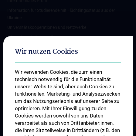
Internationales Profil
Information für Studierende mit Flüchtlingsstatus aus der
Ukraine
Universitätskooperationen und Netzwerke
Internationale Kooperationen
Adjunct Professorships
Wir nutzen Cookies
Student & Staff Exchange
Das KPJ der MedUni Wien
Wir verwenden Cookies, die zum einen
Graduiertentraining
technisch notwendig für die Funktionalität
Dual Career
unserer Website sind, aber auch Cookies zu
funktionellen, Marketing- und Analysezwecken
Trusted Reseach - Research Security - Foreign Interference
um das Nutzungserlebnis auf unserer Seite zu
UNESCO Lehrstuhl für Bioethik
optimieren. Mit Ihrer Einwilligung zu den
MUVI
Cookies werden sowohl von uns Daten
verarbeitet als auch von Drittanbieter:innen,
die ihren Sitz teilweise in Drittländern (z.B. den