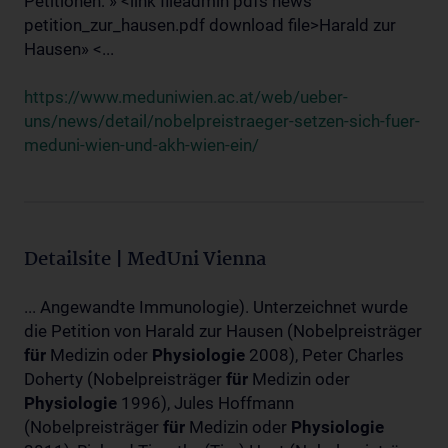
Petitionen: » <link fileadmin pdfs news
petition_zur_hausen.pdf download file>Harald zur
Hausen» <...
https://www.meduniwien.ac.at/web/ueber-
uns/news/detail/nobelpreistraeger-setzen-sich-fuer-
meduni-wien-und-akh-wien-ein/
Detailsite | MedUni Vienna
... Angewandte Immunologie). Unterzeichnet wurde
die Petition von Harald zur Hausen (Nobelpreisträger
für
Medizin oder
Physiologie
2008), Peter Charles
Doherty (Nobelpreisträger
für
Medizin oder
Physiologie
1996), Jules Hoffmann
(Nobelpreisträger
für
Medizin oder
Physiologie