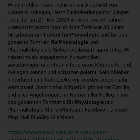
Wien In stiller Trauer nehmen wir Abschied von
unserem Kollegen, Herrn Fachoberinspektor Jürgen
Toth, der am 21. Mai 2023 im Alter von 51 Jahren
unerwartet verstorben ist. Herr Toth war 30 Jahre
Mitarbeiter am Institut
für
Physiologie
und
für
das
gesamte Zentrum
für
Physiologie
und
Pharmakologie als Sicherheitsbeauftragter tätig. Wir
haben ihn als engagierten, humorvollen,
zuverlässigen und stets hilfsbereiten Mitarbeiter und
Kollegen kennen und schätzen gelernt. Sein Ableben
hinterlässt eine tiefe Lücke, wir werden Jürgen sehr
vermissen! Unser tiefes Mitgefühl gilt seiner Familie
und allen Angehörigen. Im Namen aller Kolleg:innen
des gesamten Zentrums
für
Physiologie
und
Pharmakologie Share Whatsapp Facebook LinkedIn
Xing Mail BlueSky Alle News...
https://www.meduniwien.ac.at/web/ueber-
uns/news/2023/default-34fee72b1e-2/meduni-