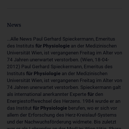
News
...Alle News Paul Gerhard Spieckermann, Emeritus
des Instituts
für
Physiologie
an der Medizinischen
Universität Wien, ist vergangenen Freitag im Alter von
74 Jahren unerwartet verstorben. (Wien, 18-04-
2012) Paul Gerhard Spieckermann, Emeritus des
Instituts
für
Physiologie
an der Medizinischen
Universität Wien, ist vergangenen Freitag im Alter von
74 Jahren unerwartet verstorben. Spieckermann galt
als international anerkannter Experte
für
den
Energiestoffwechsel des Herzens. 1984 wurde er an
das Institut
für
Physiologie
berufen, wo er sich vor
allem der Erforschung des Herz-Kreislauf-Systems
und der Nachwuchsförderung widmete. Bis zuletzt
war er als Lehrender an der MedUni Wien tätig. Share