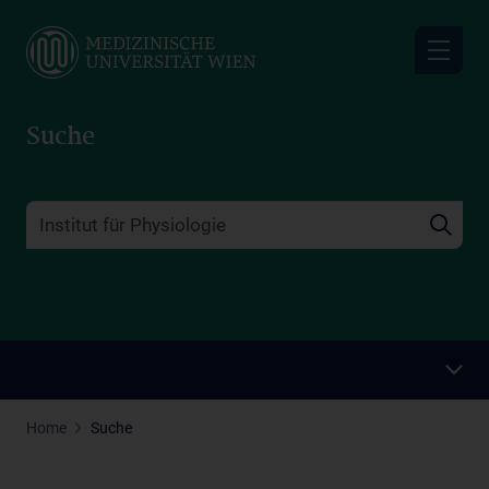
Skip
to
main
content
Suche
Home
Suche