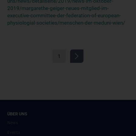
uns/news/detailseite/2019/news-im-oktober-
2019/margarethe-geiger-neues-mitglied-im-
executive-committee-der-federation-of-european-
physiologial-societies/menschen-der-meduni-wien/
1
ÜBER UNS
News
Events