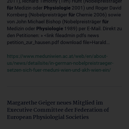
2011), Richard Timothy (Tim) Hunt (Nobelpreisträger
für
Medizin oder
Physiologie
2001) und Roger David
Kornberg (Nobelpreisträger
für
Chemie 2006) sowie
von John Michael Bishop (Nobelpreisträger
für
Medizin oder
Physiologie
1989) per E-Mail. Direkt zu
den Petitionen: » <link fileadmin pdfs news
petition_zur_hausen.pdf download file>Harald...
https://www.meduniwien.ac.at/web/en/about-
us/news/detailsite/in-german-nobelpreistraeger-
setzen-sich-fuer-meduni-wien-und-akh-wien-ein/
Margarethe Geiger neues Mitglied im
Executive Committee der Federation of
European Physiologial Societies