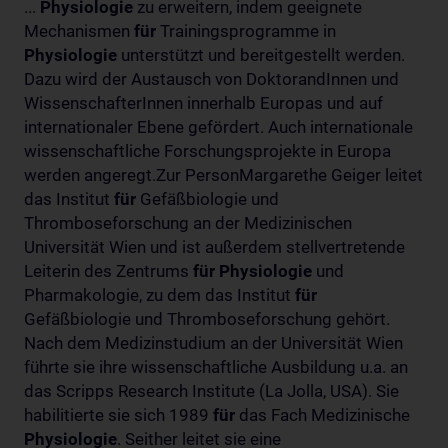
...
Physiologie
zu erweitern, indem geeignete
Mechanismen
für
Trainingsprogramme in
Physiologie
unterstützt und bereitgestellt werden.
Dazu wird der Austausch von DoktorandInnen und
WissenschafterInnen innerhalb Europas und auf
internationaler Ebene gefördert. Auch internationale
wissenschaftliche Forschungsprojekte in Europa
werden angeregt.Zur PersonMargarethe Geiger leitet
das Institut
für
Gefäßbiologie und
Thromboseforschung an der Medizinischen
Universität Wien und ist außerdem stellvertretende
Leiterin des Zentrums
für
Physiologie
und
Pharmakologie, zu dem das Institut
für
Gefäßbiologie und Thromboseforschung gehört.
Nach dem Medizinstudium an der Universität Wien
führte sie ihre wissenschaftliche Ausbildung u.a. an
das Scripps Research Institute (La Jolla, USA). Sie
habilitierte sie sich 1989
für
das Fach Medizinische
Physiologie
. Seither leitet sie eine