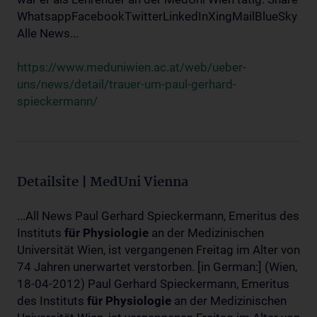
WhatsappFacebookTwitterLinkedInXingMailBlueSky
Alle News...
https://www.meduniwien.ac.at/web/ueber-
uns/news/detail/trauer-um-paul-gerhard-
spieckermann/
Detailsite | MedUni Vienna
...All News Paul Gerhard Spieckermann, Emeritus des
Instituts
für
Physiologie
an der Medizinischen
Universität Wien, ist vergangenen Freitag im Alter von
74 Jahren unerwartet verstorben. [in German:] (Wien,
18-04-2012) Paul Gerhard Spieckermann, Emeritus
des Instituts
für
Physiologie
an der Medizinischen