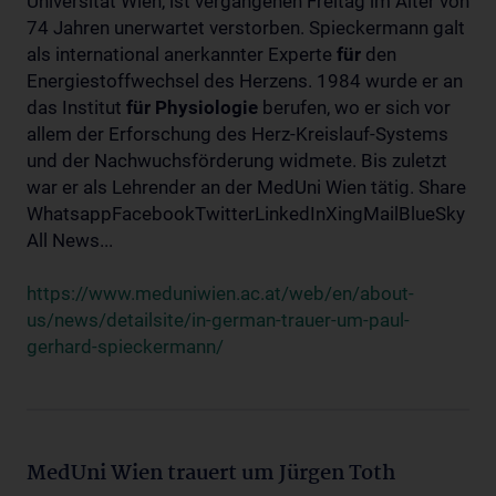
Universität Wien, ist vergangenen Freitag im Alter von
74 Jahren unerwartet verstorben. Spieckermann galt
als international anerkannter Experte
für
den
Energiestoffwechsel des Herzens. 1984 wurde er an
das Institut
für
Physiologie
berufen, wo er sich vor
allem der Erforschung des Herz-Kreislauf-Systems
und der Nachwuchsförderung widmete. Bis zuletzt
war er als Lehrender an der MedUni Wien tätig. Share
WhatsappFacebookTwitterLinkedInXingMailBlueSky
All News...
https://www.meduniwien.ac.at/web/en/about-
us/news/detailsite/in-german-trauer-um-paul-
gerhard-spieckermann/
MedUni Wien trauert um Jürgen Toth