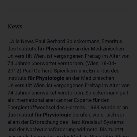
News
...Alle News Paul Gerhard Spieckermann, Emeritus
des Instituts
für
Physiologie
an der Medizinischen
Universität Wien, ist vergangenen Freitag im Alter von
74 Jahren unerwartet verstorben. (Wien, 18-04-
2012) Paul Gerhard Spieckermann, Emeritus des
Instituts
für
Physiologie
an der Medizinischen
Universität Wien, ist vergangenen Freitag im Alter von
74 Jahren unerwartet verstorben. Spieckermann galt
als international anerkannter Experte
für
den
Energiestoffwechsel des Herzens. 1984 wurde er an
das Institut
für
Physiologie
berufen, wo er sich vor
allem der Erforschung des Herz-Kreislauf-Systems
und der Nachwuchsförderung widmete. Bis zuletzt
war er als Lehrender an der MedUni Wien tätig. Share