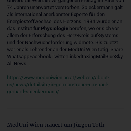
Universität Wien, ist vergangenen Freitag im Alter von
74 Jahren unerwartet verstorben. Spieckermann galt
als international anerkannter Experte
für
den
Energiestoffwechsel des Herzens. 1984 wurde er an
das Institut
für
Physiologie
berufen, wo er sich vor
allem der Erforschung des Herz-Kreislauf-Systems
und der Nachwuchsförderung widmete. Bis zuletzt
war er als Lehrender an der MedUni Wien tätig. Share
WhatsappFacebookTwitterLinkedInXingMailBlueSky
All News...
https://www.meduniwien.ac.at/web/en/about-
us/news/detailsite/in-german-trauer-um-paul-
gerhard-spieckermann/
MedUni Wien trauert um Jürgen Toth