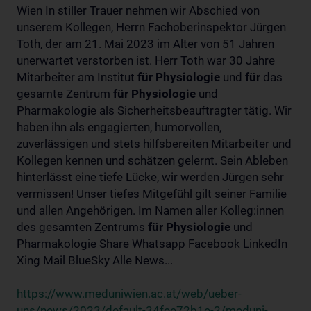
Wien In stiller Trauer nehmen wir Abschied von
unserem Kollegen, Herrn Fachoberinspektor Jürgen
Toth, der am 21. Mai 2023 im Alter von 51 Jahren
unerwartet verstorben ist. Herr Toth war 30 Jahre
Mitarbeiter am Institut
für
Physiologie
und
für
das
gesamte Zentrum
für
Physiologie
und
Pharmakologie als Sicherheitsbeauftragter tätig. Wir
haben ihn als engagierten, humorvollen,
zuverlässigen und stets hilfsbereiten Mitarbeiter und
Kollegen kennen und schätzen gelernt. Sein Ableben
hinterlässt eine tiefe Lücke, wir werden Jürgen sehr
vermissen! Unser tiefes Mitgefühl gilt seiner Familie
und allen Angehörigen. Im Namen aller Kolleg:innen
des gesamten Zentrums
für
Physiologie
und
Pharmakologie Share Whatsapp Facebook LinkedIn
Xing Mail BlueSky Alle News...
https://www.meduniwien.ac.at/web/ueber-
uns/news/2023/default-34fee72b1e-2/meduni-