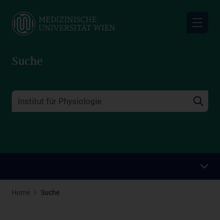
Skip
to
main
content
Suche
Home
Suche