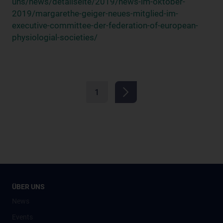
uns/news/detailseite/2019/news-im-oktober-
2019/margarethe-geiger-neues-mitglied-im-
executive-committee-der-federation-of-european-
physiologial-societies/
1
ÜBER UNS
News
Events