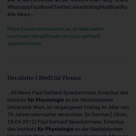
WhatsappFacebookTwitterLinkedInXingMailBlueSky
Alle News...
https://www.meduniwien.ac.at/web/ueber-
uns/news/detail/trauer-um-paul-gerhard-
spieckermann/
Detailsite | MedUni Vienna
...All News Paul Gerhard Spieckermann, Emeritus des
Instituts
für
Physiologie
an der Medizinischen
Universität Wien, ist vergangenen Freitag im Alter von
74 Jahren unerwartet verstorben. [in German:] (Wien,
18-04-2012) Paul Gerhard Spieckermann, Emeritus
des Instituts
für
Physiologie
an der Medizinischen