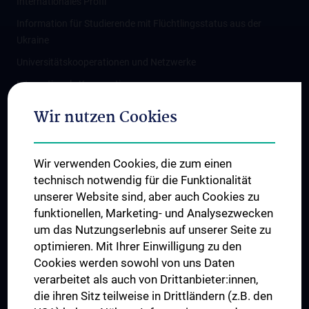
Internationales Profil
Information für Studierende mit Flüchtlingsstatus aus der
Ukraine
Universitätskooperationen und Netzwerke
Internationale Kooperationen
Adjunct Professorships
Wir nutzen Cookies
Student & Staff Exchange
Das KPJ der MedUni Wien
Wir verwenden Cookies, die zum einen
Graduiertentraining
technisch notwendig für die Funktionalität
Dual Career
unserer Website sind, aber auch Cookies zu
funktionellen, Marketing- und Analysezwecken
Trusted Reseach - Research Security - Foreign Interference
um das Nutzungserlebnis auf unserer Seite zu
UNESCO Lehrstuhl für Bioethik
optimieren. Mit Ihrer Einwilligung zu den
MUVI
Cookies werden sowohl von uns Daten
verarbeitet als auch von Drittanbieter:innen,
die ihren Sitz teilweise in Drittländern (z.B. den