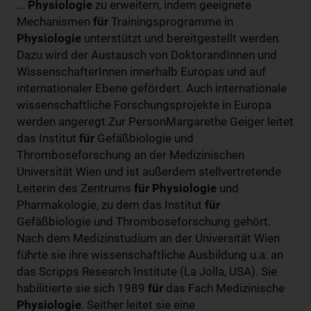
...
Physiologie
zu erweitern, indem geeignete
Mechanismen
für
Trainingsprogramme in
Physiologie
unterstützt und bereitgestellt werden.
Dazu wird der Austausch von DoktorandInnen und
WissenschafterInnen innerhalb Europas und auf
internationaler Ebene gefördert. Auch internationale
wissenschaftliche Forschungsprojekte in Europa
werden angeregt.Zur PersonMargarethe Geiger leitet
das Institut
für
Gefäßbiologie und
Thromboseforschung an der Medizinischen
Universität Wien und ist außerdem stellvertretende
Leiterin des Zentrums
für
Physiologie
und
Pharmakologie, zu dem das Institut
für
Gefäßbiologie und Thromboseforschung gehört.
Nach dem Medizinstudium an der Universität Wien
führte sie ihre wissenschaftliche Ausbildung u.a. an
das Scripps Research Institute (La Jolla, USA). Sie
habilitierte sie sich 1989
für
das Fach Medizinische
Physiologie
. Seither leitet sie eine