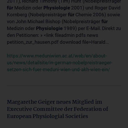
2011), Richard Timothy (Tim) Hunt (Nobelpreisträger
für
Medizin oder
Physiologie
2001) und Roger David
Kornberg (Nobelpreisträger
für
Chemie 2006) sowie
von John Michael Bishop (Nobelpreisträger
für
Medizin oder
Physiologie
1989) per E-Mail. Direkt zu
den Petitionen: » <link fileadmin pdfs news
petition_zur_hausen.pdf download file>Harald...
https://www.meduniwien.ac.at/web/en/about-
us/news/detailsite/in-german-nobelpreistraeger-
setzen-sich-fuer-meduni-wien-und-akh-wien-ein/
Margarethe Geiger neues Mitglied im
Executive Committee der Federation of
European Physiologial Societies