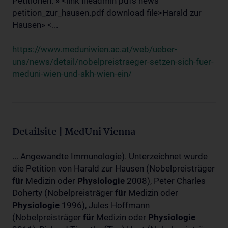
Petitionen: » <link fileadmin pdfs news
petition_zur_hausen.pdf download file>Harald zur
Hausen» <...
https://www.meduniwien.ac.at/web/ueber-
uns/news/detail/nobelpreistraeger-setzen-sich-fuer-
meduni-wien-und-akh-wien-ein/
Detailsite | MedUni Vienna
... Angewandte Immunologie). Unterzeichnet wurde
die Petition von Harald zur Hausen (Nobelpreisträger
für
Medizin oder
Physiologie
2008), Peter Charles
Doherty (Nobelpreisträger
für
Medizin oder
Physiologie
1996), Jules Hoffmann
(Nobelpreisträger
für
Medizin oder
Physiologie