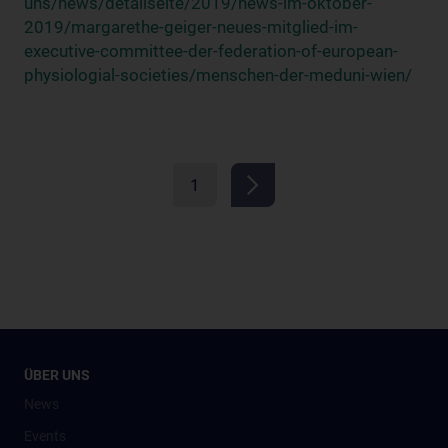
uns/news/detailseite/2019/news-im-oktober-
2019/margarethe-geiger-neues-mitglied-im-
executive-committee-der-federation-of-european-
physiologial-societies/menschen-der-meduni-wien/
1
ÜBER UNS
News
Events