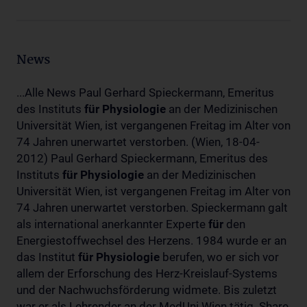
News
...Alle News Paul Gerhard Spieckermann, Emeritus
des Instituts
für
Physiologie
an der Medizinischen
Universität Wien, ist vergangenen Freitag im Alter von
74 Jahren unerwartet verstorben. (Wien, 18-04-
2012) Paul Gerhard Spieckermann, Emeritus des
Instituts
für
Physiologie
an der Medizinischen
Universität Wien, ist vergangenen Freitag im Alter von
74 Jahren unerwartet verstorben. Spieckermann galt
als international anerkannter Experte
für
den
Energiestoffwechsel des Herzens. 1984 wurde er an
das Institut
für
Physiologie
berufen, wo er sich vor
allem der Erforschung des Herz-Kreislauf-Systems
und der Nachwuchsförderung widmete. Bis zuletzt
war er als Lehrender an der MedUni Wien tätig. Share