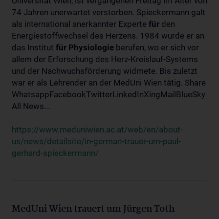
Universität Wien, ist vergangenen Freitag im Alter von
74 Jahren unerwartet verstorben. Spieckermann galt
als international anerkannter Experte
für
den
Energiestoffwechsel des Herzens. 1984 wurde er an
das Institut
für
Physiologie
berufen, wo er sich vor
allem der Erforschung des Herz-Kreislauf-Systems
und der Nachwuchsförderung widmete. Bis zuletzt
war er als Lehrender an der MedUni Wien tätig. Share
WhatsappFacebookTwitterLinkedInXingMailBlueSky
All News...
https://www.meduniwien.ac.at/web/en/about-
us/news/detailsite/in-german-trauer-um-paul-
gerhard-spieckermann/
MedUni Wien trauert um Jürgen Toth