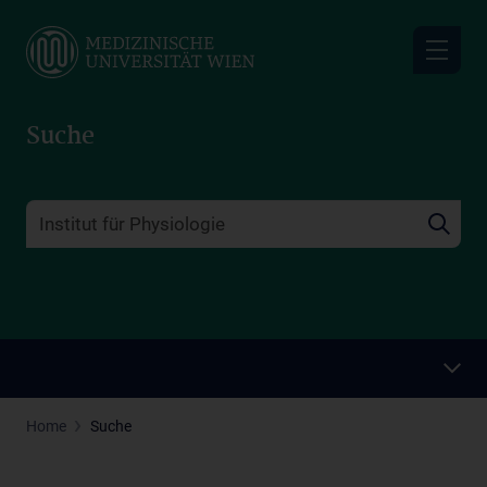
Skip
to
main
content
Suche
Home
Suche