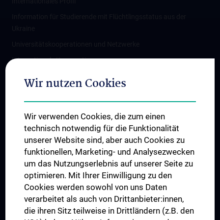
Internationales Profil
Information für Studierende mit Flüchtlingsstatus aus der
Ukraine
Universitätskooperationen und Netzwerke
Internationale Kooperationen
Adjunct Professorships
Wir nutzen Cookies
Student & Staff Exchange
Das KPJ der MedUni Wien
Wir verwenden Cookies, die zum einen
Graduiertentraining
technisch notwendig für die Funktionalität
Dual Career
unserer Website sind, aber auch Cookies zu
funktionellen, Marketing- und Analysezwecken
Trusted Reseach - Research Security - Foreign Interference
um das Nutzungserlebnis auf unserer Seite zu
UNESCO Lehrstuhl für Bioethik
optimieren. Mit Ihrer Einwilligung zu den
MUVI
Cookies werden sowohl von uns Daten
verarbeitet als auch von Drittanbieter:innen,
die ihren Sitz teilweise in Drittländern (z.B. den