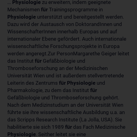
...
Physiologie
zu erweitern, indem geeignete
Mechanismen
für
Trainingsprogramme in
Physiologie
unterstützt und bereitgestellt werden.
Dazu wird der Austausch von DoktorandInnen und
WissenschafterInnen innerhalb Europas und auf
internationaler Ebene gefördert. Auch internationale
wissenschaftliche Forschungsprojekte in Europa
werden angeregt.Zur PersonMargarethe Geiger leitet
das Institut
für
Gefäßbiologie und
Thromboseforschung an der Medizinischen
Universität Wien und ist außerdem stellvertretende
Leiterin des Zentrums
für
Physiologie
und
Pharmakologie, zu dem das Institut
für
Gefäßbiologie und Thromboseforschung gehört.
Nach dem Medizinstudium an der Universität Wien
führte sie ihre wissenschaftliche Ausbildung u.a. an
das Scripps Research Institute (La Jolla, USA). Sie
habilitierte sie sich 1989
für
das Fach Medizinische
Physiologie
. Seither leitet sie eine