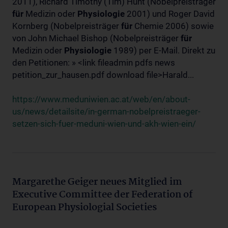
2011), Richard Timothy (Tim) Hunt (Nobelpreisträger
für
Medizin oder
Physiologie
2001) und Roger David
Kornberg (Nobelpreisträger
für
Chemie 2006) sowie
von John Michael Bishop (Nobelpreisträger
für
Medizin oder
Physiologie
1989) per E-Mail. Direkt zu
den Petitionen: » <link fileadmin pdfs news
petition_zur_hausen.pdf download file>Harald...
https://www.meduniwien.ac.at/web/en/about-
us/news/detailsite/in-german-nobelpreistraeger-
setzen-sich-fuer-meduni-wien-und-akh-wien-ein/
Margarethe Geiger neues Mitglied im
Executive Committee der Federation of
European Physiologial Societies