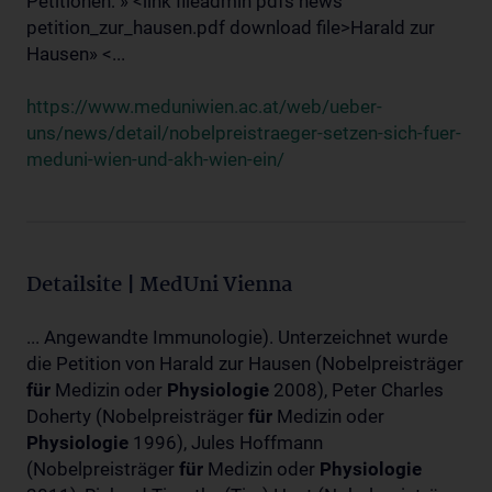
Petitionen: » <link fileadmin pdfs news
petition_zur_hausen.pdf download file>Harald zur
Hausen» <...
https://www.meduniwien.ac.at/web/ueber-
uns/news/detail/nobelpreistraeger-setzen-sich-fuer-
meduni-wien-und-akh-wien-ein/
Detailsite | MedUni Vienna
... Angewandte Immunologie). Unterzeichnet wurde
die Petition von Harald zur Hausen (Nobelpreisträger
für
Medizin oder
Physiologie
2008), Peter Charles
Doherty (Nobelpreisträger
für
Medizin oder
Physiologie
1996), Jules Hoffmann
(Nobelpreisträger
für
Medizin oder
Physiologie