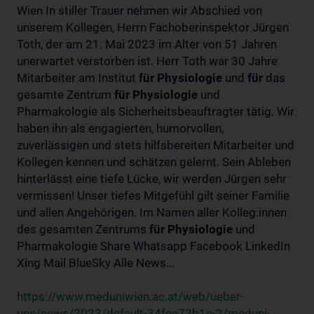
Wien In stiller Trauer nehmen wir Abschied von
unserem Kollegen, Herrn Fachoberinspektor Jürgen
Toth, der am 21. Mai 2023 im Alter von 51 Jahren
unerwartet verstorben ist. Herr Toth war 30 Jahre
Mitarbeiter am Institut
für
Physiologie
und
für
das
gesamte Zentrum
für
Physiologie
und
Pharmakologie als Sicherheitsbeauftragter tätig. Wir
haben ihn als engagierten, humorvollen,
zuverlässigen und stets hilfsbereiten Mitarbeiter und
Kollegen kennen und schätzen gelernt. Sein Ableben
hinterlässt eine tiefe Lücke, wir werden Jürgen sehr
vermissen! Unser tiefes Mitgefühl gilt seiner Familie
und allen Angehörigen. Im Namen aller Kolleg:innen
des gesamten Zentrums
für
Physiologie
und
Pharmakologie Share Whatsapp Facebook LinkedIn
Xing Mail BlueSky Alle News...
https://www.meduniwien.ac.at/web/ueber-
uns/news/2023/default-34fee72b1e-2/meduni-