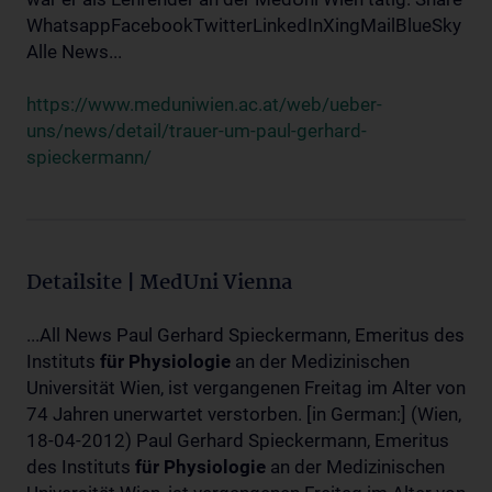
WhatsappFacebookTwitterLinkedInXingMailBlueSky
Alle News...
https://www.meduniwien.ac.at/web/ueber-
uns/news/detail/trauer-um-paul-gerhard-
spieckermann/
Detailsite | MedUni Vienna
...All News Paul Gerhard Spieckermann, Emeritus des
Instituts
für
Physiologie
an der Medizinischen
Universität Wien, ist vergangenen Freitag im Alter von
74 Jahren unerwartet verstorben. [in German:] (Wien,
18-04-2012) Paul Gerhard Spieckermann, Emeritus
des Instituts
für
Physiologie
an der Medizinischen