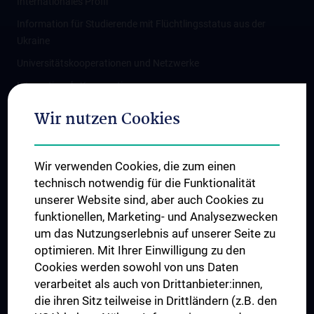
Internationales Profil
Information für Studierende mit Flüchtlingsstatus aus der
Ukraine
Universitätskooperationen und Netzwerke
Internationale Kooperationen
Adjunct Professorships
Wir nutzen Cookies
Student & Staff Exchange
Das KPJ der MedUni Wien
Wir verwenden Cookies, die zum einen
Graduiertentraining
technisch notwendig für die Funktionalität
Dual Career
unserer Website sind, aber auch Cookies zu
funktionellen, Marketing- und Analysezwecken
Trusted Reseach - Research Security - Foreign Interference
um das Nutzungserlebnis auf unserer Seite zu
UNESCO Lehrstuhl für Bioethik
optimieren. Mit Ihrer Einwilligung zu den
MUVI
Cookies werden sowohl von uns Daten
verarbeitet als auch von Drittanbieter:innen,
die ihren Sitz teilweise in Drittländern (z.B. den