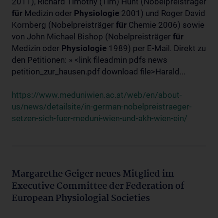
2011), Richard Timothy (Tim) Hunt (Nobelpreisträger
für
Medizin oder
Physiologie
2001) und Roger David
Kornberg (Nobelpreisträger
für
Chemie 2006) sowie
von John Michael Bishop (Nobelpreisträger
für
Medizin oder
Physiologie
1989) per E-Mail. Direkt zu
den Petitionen: » <link fileadmin pdfs news
petition_zur_hausen.pdf download file>Harald...
https://www.meduniwien.ac.at/web/en/about-
us/news/detailsite/in-german-nobelpreistraeger-
setzen-sich-fuer-meduni-wien-und-akh-wien-ein/
Margarethe Geiger neues Mitglied im
Executive Committee der Federation of
European Physiologial Societies