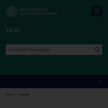
Skip
to
main
content
Suche
Home
Suche