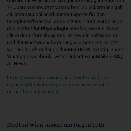
Universität Wien, ist vergangenen Freitag im Alter von
74 Jahren unerwartet verstorben. Spieckermann galt
als international anerkannter Experte
für
den
Energiestoffwechsel des Herzens. 1984 wurde er an
das Institut
für
Physiologie
berufen, wo er sich vor
allem der Erforschung des Herz-Kreislauf-Systems
und der Nachwuchsförderung widmete. Bis zuletzt
war er als Lehrender an der MedUni Wien tätig. Share
WhatsappFacebookTwitterLinkedInXingMailBlueSky
All News...
https://www.meduniwien.ac.at/web/en/about-
us/news/detailsite/in-german-trauer-um-paul-
gerhard-spieckermann/
MedUni Wien trauert um Jürgen Toth