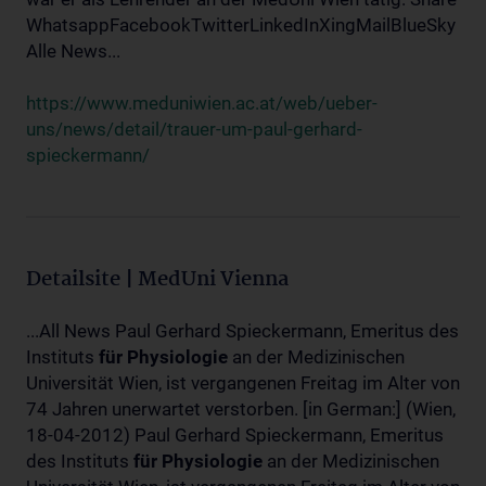
WhatsappFacebookTwitterLinkedInXingMailBlueSky
Alle News...
https://www.meduniwien.ac.at/web/ueber-
uns/news/detail/trauer-um-paul-gerhard-
spieckermann/
Detailsite | MedUni Vienna
...All News Paul Gerhard Spieckermann, Emeritus des
Instituts
für
Physiologie
an der Medizinischen
Universität Wien, ist vergangenen Freitag im Alter von
74 Jahren unerwartet verstorben. [in German:] (Wien,
18-04-2012) Paul Gerhard Spieckermann, Emeritus
des Instituts
für
Physiologie
an der Medizinischen