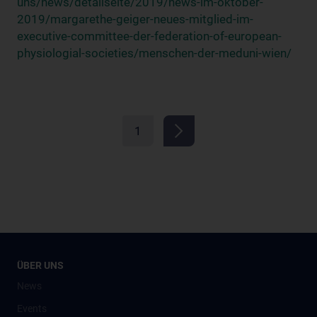
uns/news/detailseite/2019/news-im-oktober-
2019/margarethe-geiger-neues-mitglied-im-
executive-committee-der-federation-of-european-
physiologial-societies/menschen-der-meduni-wien/
1
ÜBER UNS
News
Events