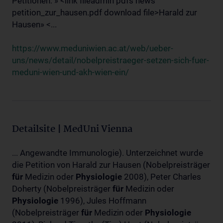
Petitionen: » <link fileadmin pdfs news
petition_zur_hausen.pdf download file>Harald zur
Hausen» <...
https://www.meduniwien.ac.at/web/ueber-
uns/news/detail/nobelpreistraeger-setzen-sich-fuer-
meduni-wien-und-akh-wien-ein/
Detailsite | MedUni Vienna
... Angewandte Immunologie). Unterzeichnet wurde
die Petition von Harald zur Hausen (Nobelpreisträger
für
Medizin oder
Physiologie
2008), Peter Charles
Doherty (Nobelpreisträger
für
Medizin oder
Physiologie
1996), Jules Hoffmann
(Nobelpreisträger
für
Medizin oder
Physiologie