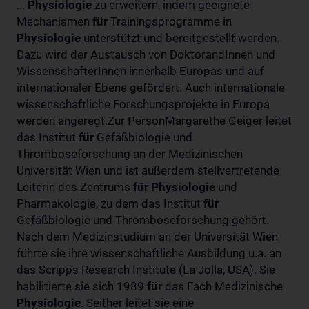
...
Physiologie
zu erweitern, indem geeignete
Mechanismen
für
Trainingsprogramme in
Physiologie
unterstützt und bereitgestellt werden.
Dazu wird der Austausch von DoktorandInnen und
WissenschafterInnen innerhalb Europas und auf
internationaler Ebene gefördert. Auch internationale
wissenschaftliche Forschungsprojekte in Europa
werden angeregt.Zur PersonMargarethe Geiger leitet
das Institut
für
Gefäßbiologie und
Thromboseforschung an der Medizinischen
Universität Wien und ist außerdem stellvertretende
Leiterin des Zentrums
für
Physiologie
und
Pharmakologie, zu dem das Institut
für
Gefäßbiologie und Thromboseforschung gehört.
Nach dem Medizinstudium an der Universität Wien
führte sie ihre wissenschaftliche Ausbildung u.a. an
das Scripps Research Institute (La Jolla, USA). Sie
habilitierte sie sich 1989
für
das Fach Medizinische
Physiologie
. Seither leitet sie eine