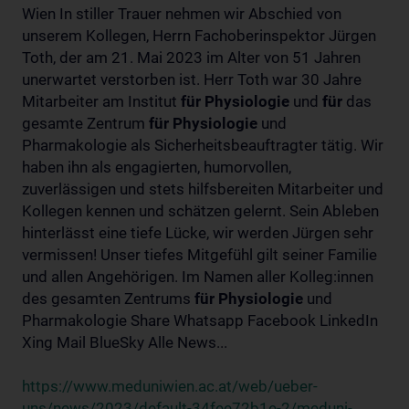
Wien In stiller Trauer nehmen wir Abschied von
unserem Kollegen, Herrn Fachoberinspektor Jürgen
Toth, der am 21. Mai 2023 im Alter von 51 Jahren
unerwartet verstorben ist. Herr Toth war 30 Jahre
Mitarbeiter am Institut
für
Physiologie
und
für
das
gesamte Zentrum
für
Physiologie
und
Pharmakologie als Sicherheitsbeauftragter tätig. Wir
haben ihn als engagierten, humorvollen,
zuverlässigen und stets hilfsbereiten Mitarbeiter und
Kollegen kennen und schätzen gelernt. Sein Ableben
hinterlässt eine tiefe Lücke, wir werden Jürgen sehr
vermissen! Unser tiefes Mitgefühl gilt seiner Familie
und allen Angehörigen. Im Namen aller Kolleg:innen
des gesamten Zentrums
für
Physiologie
und
Pharmakologie Share Whatsapp Facebook LinkedIn
Xing Mail BlueSky Alle News...
https://www.meduniwien.ac.at/web/ueber-
uns/news/2023/default-34fee72b1e-2/meduni-