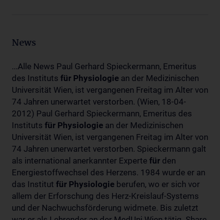
News
...Alle News Paul Gerhard Spieckermann, Emeritus
des Instituts
für
Physiologie
an der Medizinischen
Universität Wien, ist vergangenen Freitag im Alter von
74 Jahren unerwartet verstorben. (Wien, 18-04-
2012) Paul Gerhard Spieckermann, Emeritus des
Instituts
für
Physiologie
an der Medizinischen
Universität Wien, ist vergangenen Freitag im Alter von
74 Jahren unerwartet verstorben. Spieckermann galt
als international anerkannter Experte
für
den
Energiestoffwechsel des Herzens. 1984 wurde er an
das Institut
für
Physiologie
berufen, wo er sich vor
allem der Erforschung des Herz-Kreislauf-Systems
und der Nachwuchsförderung widmete. Bis zuletzt
war er als Lehrender an der MedUni Wien tätig. Share