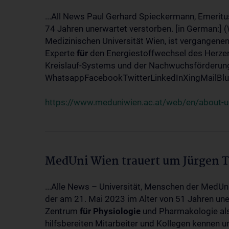
...All News Paul Gerhard Spieckermann, Emeritu
74 Jahren unerwartet verstorben. [in German:] 
Medizinischen Universität Wien, ist vergangenen
Experte
für
den Energiestoffwechsel des Herzen
Kreislauf-Systems und der Nachwuchsförderung w
WhatsappFacebookTwitterLinkedInXingMailBlue
https://www.meduniwien.ac.at/web/en/about-us
MedUni Wien trauert um Jürgen 
...Alle News – Universität, Menschen der MedUn
der am 21. Mai 2023 im Alter von 51 Jahren uner
Zentrum
für
Physiologie
und Pharmakologie als 
hilfsbereiten Mitarbeiter und Kollegen kennen u