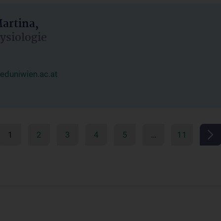
artina,
hysiologie
duniwien.ac.at
1
2
3
4
5
…
11