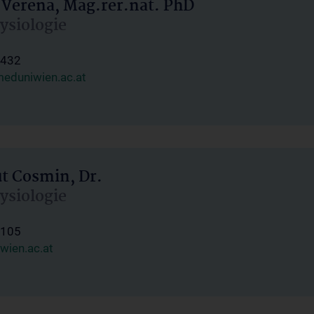
 Verena, Mag.rer.nat. PhD
hysiologie
1432
eduniwien.ac.at
ut Cosmin, Dr.
hysiologie
1105
wien.ac.at