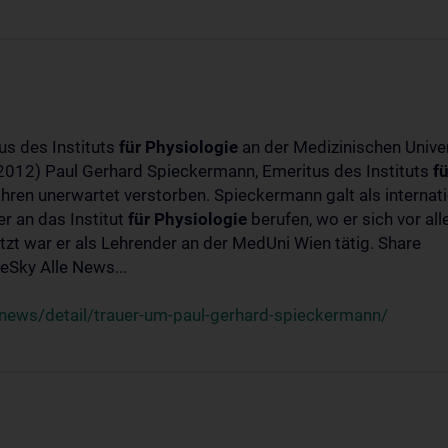
us des Instituts
für
Physiologie
an der Medizinischen Univer
-2012) Paul Gerhard Spieckermann, Emeritus des Instituts
fü
ahren unerwartet verstorben. Spieckermann galt als interna
r an das Institut
für
Physiologie
berufen, wo er sich vor a
t war er als Lehrender an der MedUni Wien tätig. Share
Sky Alle News...
news/detail/trauer-um-paul-gerhard-spieckermann/