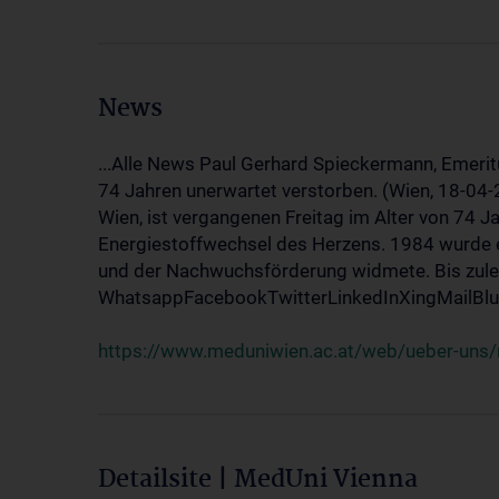
News
...Alle News Paul Gerhard Spieckermann, Emerit
74 Jahren unerwartet verstorben. (Wien, 18-04
Wien, ist vergangenen Freitag im Alter von 74 J
Energiestoffwechsel des Herzens. 1984 wurde e
und der Nachwuchsförderung widmete. Bis zuletz
WhatsappFacebookTwitterLinkedInXingMailBlue
https://www.meduniwien.ac.at/web/ueber-uns/
Detailsite | MedUni Vienna