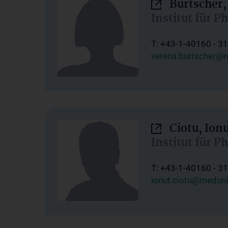
Burtscher,
Institut für P
T: +43-1-40160 - 3
verena.burtscher@m
Ciotu, Ion
Institut für P
T: +43-1-40160 - 3
ionut.ciotu@meduni