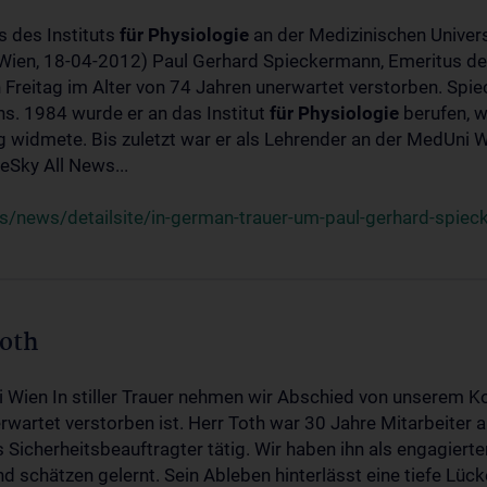
s des Instituts
für
Physiologie
an der Medizinischen Univers
(Wien, 18-04-2012) Paul Gerhard Spieckermann, Emeritus de
 Freitag im Alter von 74 Jahren unerwartet verstorben. Spie
s. 1984 wurde er an das Institut
für
Physiologie
berufen, w
idmete. Bis zuletzt war er als Lehrender an der MedUni Wi
Sky All News...
/news/detailsite/in-german-trauer-um-paul-gerhard-spie
Toth
i Wien In stiller Trauer nehmen wir Abschied von unserem K
wartet verstorben ist. Herr Toth war 30 Jahre Mitarbeiter a
Sicherheitsbeauftragter tätig. Wir haben ihn als engagierte
nd schätzen gelernt. Sein Ableben hinterlässt eine tiefe Lüc