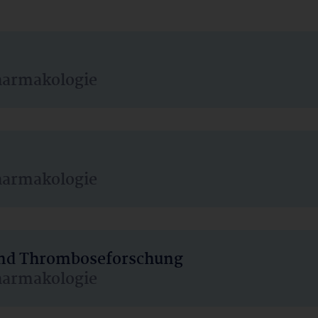
harmakologie
harmakologie
 und Thromboseforschung
harmakologie