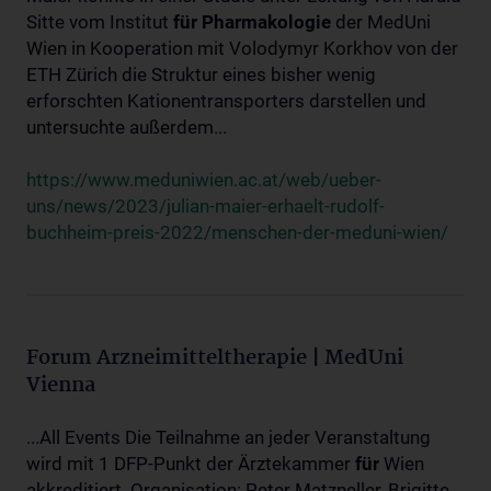
Sitte vom Institut
für
Pharmakologie
der MedUni
Wien in Kooperation mit Volodymyr Korkhov von der
ETH Zürich die Struktur eines bisher wenig
erforschten Kationentransporters darstellen und
untersuchte außerdem...
https://www.meduniwien.ac.at/web/ueber-
uns/news/2023/julian-maier-erhaelt-rudolf-
buchheim-preis-2022/menschen-der-meduni-wien/
Forum Arzneimitteltherapie | MedUni
Vienna
...All Events Die Teilnahme an jeder Veranstaltung
wird mit 1 DFP-Punkt der Ärztekammer
für
Wien
akkreditiert. Organisation: Peter Matzneller, Brigitte