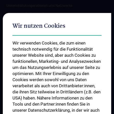
Universitätskooperationen und Netzwerke
Internationale Kooperationen
Adjunct Professorships
Wir nutzen Cookies
Student & Staff Exchange
Das KPJ der MedUni Wien
Wir verwenden Cookies, die zum einen
Graduiertentraining
technisch notwendig für die Funktionalität
Dual Career
unserer Website sind, aber auch Cookies zu
funktionellen, Marketing- und Analysezwecken
Trusted Reseach - Research Security - Foreign Interference
um das Nutzungserlebnis auf unserer Seite zu
UNESCO Lehrstuhl für Bioethik
optimieren. Mit Ihrer Einwilligung zu den
MUVI
Cookies werden sowohl von uns Daten
verarbeitet als auch von Drittanbieter:innen,
die ihren Sitz teilweise in Drittländern (z.B. den
USA) haben. Nähere Informationen zu den
Folgen Sie uns auf
Tools und den Partner:innen finden Sie in
unserer Datenschutzerklärung, in der wir auch