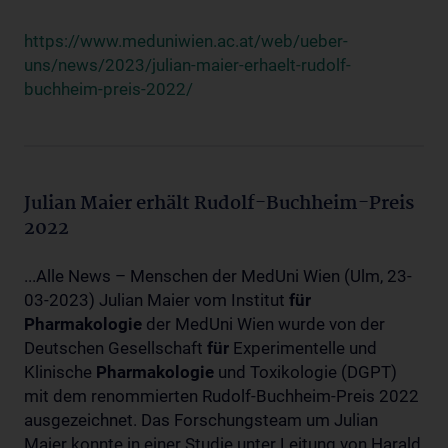
https://www.meduniwien.ac.at/web/ueber-
uns/news/2023/julian-maier-erhaelt-rudolf-
buchheim-preis-2022/
Julian Maier erhält Rudolf-Buchheim-Preis
2022
...Alle News – Menschen der MedUni Wien (Ulm, 23-
03-2023) Julian Maier vom Institut
für
Pharmakologie
der MedUni Wien wurde von der
Deutschen Gesellschaft
für
Experimentelle und
Klinische
Pharmakologie
und Toxikologie (DGPT)
mit dem renommierten Rudolf-Buchheim-Preis 2022
ausgezeichnet. Das Forschungsteam um Julian
Maier konnte in einer Studie unter Leitung von Harald