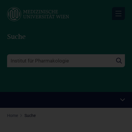
Skip
to
main
content
Suche
Home
Suche