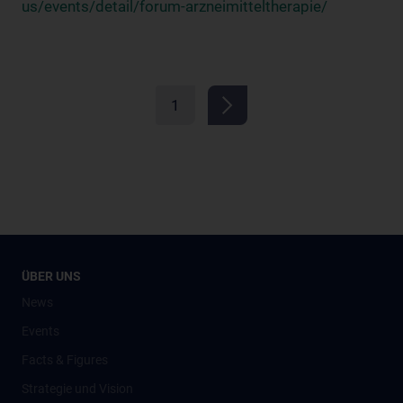
us/events/detail/forum-arzneimitteltherapie/
1
ÜBER UNS
News
Events
Facts & Figures
Strategie und Vision