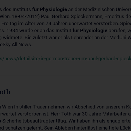
s des Instituts
für
Physiologie
an der Medizinischen Univers
(Wien, 18-04-2012) Paul Gerhard Spieckermann, Emeritus de
 Freitag im Alter von 74 Jahren unerwartet verstorben. Spie
s. 1984 wurde er an das Institut
für
Physiologie
berufen, w
idmete. Bis zuletzt war er als Lehrender an der MedUni Wi
Sky All News...
/news/detailsite/in-german-trauer-um-paul-gerhard-spie
Toth
i Wien In stiller Trauer nehmen wir Abschied von unserem K
wartet verstorben ist. Herr Toth war 30 Jahre Mitarbeiter a
Sicherheitsbeauftragter tätig. Wir haben ihn als engagierte
nd schätzen gelernt. Sein Ableben hinterlässt eine tiefe Lüc