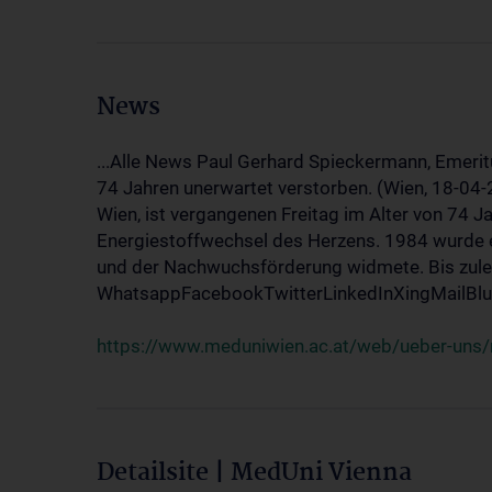
News
...Alle News Paul Gerhard Spieckermann, Emerit
74 Jahren unerwartet verstorben. (Wien, 18-04
Wien, ist vergangenen Freitag im Alter von 74 J
Energiestoffwechsel des Herzens. 1984 wurde e
und der Nachwuchsförderung widmete. Bis zuletz
WhatsappFacebookTwitterLinkedInXingMailBlue
https://www.meduniwien.ac.at/web/ueber-uns/
Detailsite | MedUni Vienna