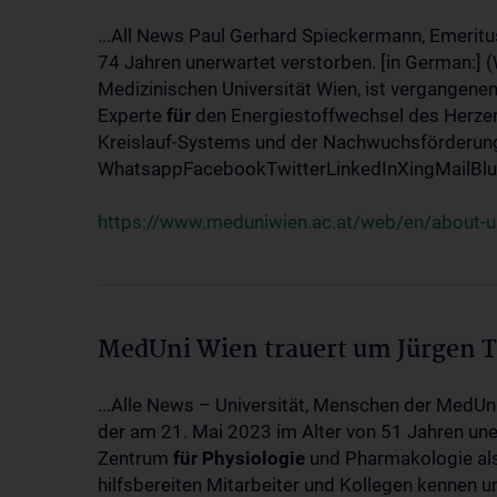
...All News Paul Gerhard Spieckermann, Emeritu
74 Jahren unerwartet verstorben. [in German:] 
Medizinischen Universität Wien, ist vergangenen
Experte
für
den Energiestoffwechsel des Herzen
Kreislauf-Systems und der Nachwuchsförderung w
WhatsappFacebookTwitterLinkedInXingMailBlue
https://www.meduniwien.ac.at/web/en/about-us
MedUni Wien trauert um Jürgen 
...Alle News – Universität, Menschen der MedUn
der am 21. Mai 2023 im Alter von 51 Jahren uner
Zentrum
für
Physiologie
und Pharmakologie als 
hilfsbereiten Mitarbeiter und Kollegen kennen u