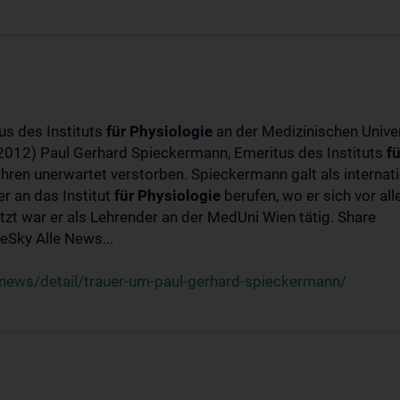
us des Instituts
für
Physiologie
an der Medizinischen Univer
-2012) Paul Gerhard Spieckermann, Emeritus des Instituts
fü
ahren unerwartet verstorben. Spieckermann galt als interna
r an das Institut
für
Physiologie
berufen, wo er sich vor a
t war er als Lehrender an der MedUni Wien tätig. Share
Sky Alle News...
news/detail/trauer-um-paul-gerhard-spieckermann/