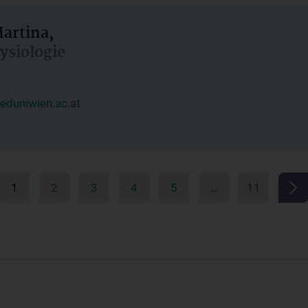
artina,
hysiologie
duniwien.ac.at
1
2
3
4
5
…
11