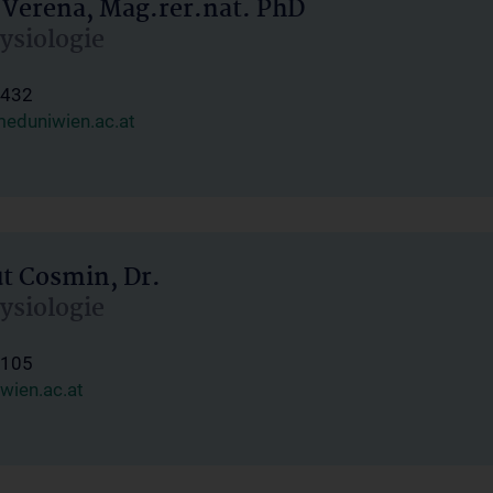
 Verena, Mag.rer.nat. PhD
hysiologie
1432
eduniwien.ac.at
ut Cosmin, Dr.
hysiologie
1105
wien.ac.at