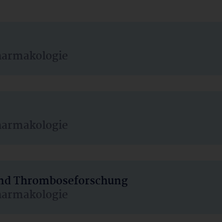
harmakologie
harmakologie
 und Thromboseforschung
harmakologie