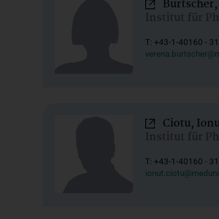
Burtscher,
Institut für P
T: +43-1-40160 - 3
verena.burtscher@m
Ciotu, Ion
Institut für P
T: +43-1-40160 - 3
ionut.ciotu@meduni