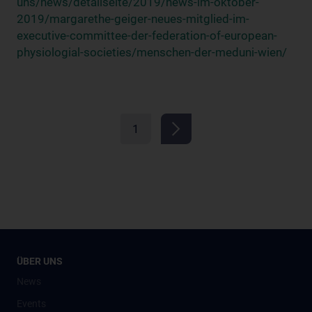
uns/news/detailseite/2019/news-im-oktober-
2019/margarethe-geiger-neues-mitglied-im-
executive-committee-der-federation-of-european-
physiologial-societies/menschen-der-meduni-wien/
1
ÜBER UNS
News
Events