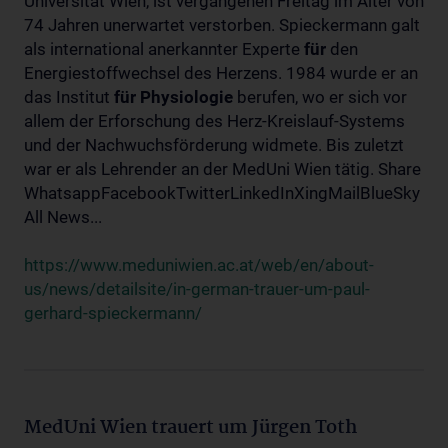
Universität Wien, ist vergangenen Freitag im Alter von
74 Jahren unerwartet verstorben. Spieckermann galt
als international anerkannter Experte
für
den
Energiestoffwechsel des Herzens. 1984 wurde er an
das Institut
für
Physiologie
berufen, wo er sich vor
allem der Erforschung des Herz-Kreislauf-Systems
und der Nachwuchsförderung widmete. Bis zuletzt
war er als Lehrender an der MedUni Wien tätig. Share
WhatsappFacebookTwitterLinkedInXingMailBlueSky
All News...
https://www.meduniwien.ac.at/web/en/about-
us/news/detailsite/in-german-trauer-um-paul-
gerhard-spieckermann/
MedUni Wien trauert um Jürgen Toth