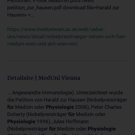
Petitionen: » <link fileadmin pdfs news
petition_zur_hausen.pdf download file>Harald zur
Hausen» <...
https://www.meduniwien.ac.at/web/ueber-
uns/news/detail/nobelpreistraeger-setzen-sich-fuer-
meduni-wien-und-akh-wien-ein/
Detailsite | MedUni Vienna
... Angewandte Immunologie). Unterzeichnet wurde
die Petition von Harald zur Hausen (Nobelpreisträger
für
Medizin oder
Physiologie
2008), Peter Charles
Doherty (Nobelpreisträger
für
Medizin oder
Physiologie
1996), Jules Hoffmann
(Nobelpreisträger
für
Medizin oder
Physiologie