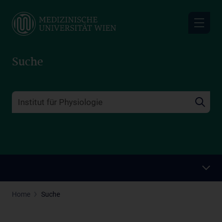
Skip
to
main
content
Suche
Home
Suche