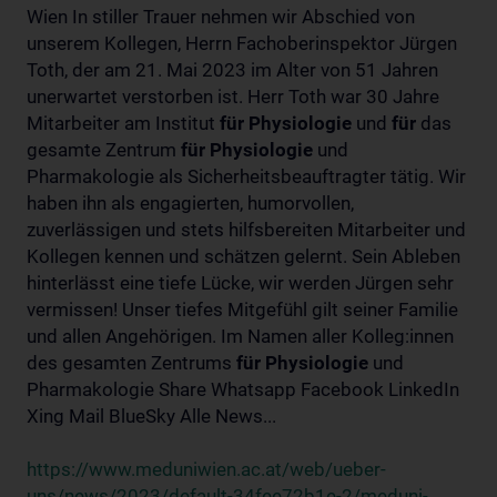
Wien In stiller Trauer nehmen wir Abschied von
unserem Kollegen, Herrn Fachoberinspektor Jürgen
Toth, der am 21. Mai 2023 im Alter von 51 Jahren
unerwartet verstorben ist. Herr Toth war 30 Jahre
Mitarbeiter am Institut
für
Physiologie
und
für
das
gesamte Zentrum
für
Physiologie
und
Pharmakologie als Sicherheitsbeauftragter tätig. Wir
haben ihn als engagierten, humorvollen,
zuverlässigen und stets hilfsbereiten Mitarbeiter und
Kollegen kennen und schätzen gelernt. Sein Ableben
hinterlässt eine tiefe Lücke, wir werden Jürgen sehr
vermissen! Unser tiefes Mitgefühl gilt seiner Familie
und allen Angehörigen. Im Namen aller Kolleg:innen
des gesamten Zentrums
für
Physiologie
und
Pharmakologie Share Whatsapp Facebook LinkedIn
Xing Mail BlueSky Alle News...
https://www.meduniwien.ac.at/web/ueber-
uns/news/2023/default-34fee72b1e-2/meduni-