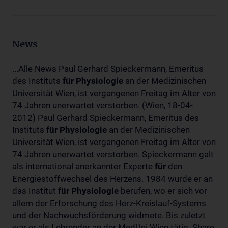
News
...Alle News Paul Gerhard Spieckermann, Emeritus
des Instituts
für
Physiologie
an der Medizinischen
Universität Wien, ist vergangenen Freitag im Alter von
74 Jahren unerwartet verstorben. (Wien, 18-04-
2012) Paul Gerhard Spieckermann, Emeritus des
Instituts
für
Physiologie
an der Medizinischen
Universität Wien, ist vergangenen Freitag im Alter von
74 Jahren unerwartet verstorben. Spieckermann galt
als international anerkannter Experte
für
den
Energiestoffwechsel des Herzens. 1984 wurde er an
das Institut
für
Physiologie
berufen, wo er sich vor
allem der Erforschung des Herz-Kreislauf-Systems
und der Nachwuchsförderung widmete. Bis zuletzt
war er als Lehrender an der MedUni Wien tätig. Share