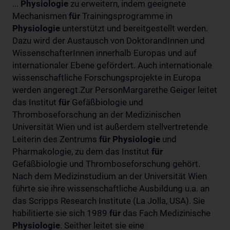
...
Physiologie
zu erweitern, indem geeignete
Mechanismen
für
Trainingsprogramme in
Physiologie
unterstützt und bereitgestellt werden.
Dazu wird der Austausch von DoktorandInnen und
WissenschafterInnen innerhalb Europas und auf
internationaler Ebene gefördert. Auch internationale
wissenschaftliche Forschungsprojekte in Europa
werden angeregt.Zur PersonMargarethe Geiger leitet
das Institut
für
Gefäßbiologie und
Thromboseforschung an der Medizinischen
Universität Wien und ist außerdem stellvertretende
Leiterin des Zentrums
für
Physiologie
und
Pharmakologie, zu dem das Institut
für
Gefäßbiologie und Thromboseforschung gehört.
Nach dem Medizinstudium an der Universität Wien
führte sie ihre wissenschaftliche Ausbildung u.a. an
das Scripps Research Institute (La Jolla, USA). Sie
habilitierte sie sich 1989
für
das Fach Medizinische
Physiologie
. Seither leitet sie eine