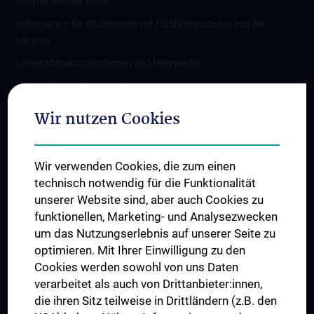
Internationales Profil
Information für Studierende mit Flüchtlingsstatus aus der
Ukraine
Universitätskooperationen und Netzwerke
Internationale Kooperationen
Adjunct Professorships
Wir nutzen Cookies
Student & Staff Exchange
Das KPJ der MedUni Wien
Wir verwenden Cookies, die zum einen
Graduiertentraining
technisch notwendig für die Funktionalität
Dual Career
unserer Website sind, aber auch Cookies zu
funktionellen, Marketing- und Analysezwecken
Trusted Reseach - Research Security - Foreign Interference
um das Nutzungserlebnis auf unserer Seite zu
UNESCO Lehrstuhl für Bioethik
optimieren. Mit Ihrer Einwilligung zu den
MUVI
Cookies werden sowohl von uns Daten
verarbeitet als auch von Drittanbieter:innen,
die ihren Sitz teilweise in Drittländern (z.B. den