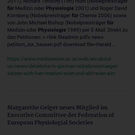
2011), Richard Timothy (Tim) Hunt (Nobelpreisträger
für
Medizin oder
Physiologie
2001) und Roger David
Kornberg (Nobelpreisträger
für
Chemie 2006) sowie
von John Michael Bishop (Nobelpreisträger
für
Medizin oder
Physiologie
1989) per E-Mail. Direkt zu
den Petitionen: » <link fileadmin pdfs news
petition_zur_hausen.pdf download file>Harald...
https://www.meduniwien.ac.at/web/en/about-
us/news/detailsite/in-german-nobelpreistraeger-
setzen-sich-fuer-meduni-wien-und-akh-wien-ein/
Margarethe Geiger neues Mitglied im
Executive Committee der Federation of
European Physiologial Societies