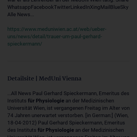
WhatsappFacebookTwitterLinkedInXingMailBlueSky
Alle News...
https://www.meduniwien.ac.at/web/ueber-
uns/news/detail/trauer-um-paul-gerhard-
spieckermann/
Detailsite | MedUni Vienna
...All News Paul Gerhard Spieckermann, Emeritus des
Instituts
für
Physiologie
an der Medizinischen
Universität Wien, ist vergangenen Freitag im Alter von
74 Jahren unerwartet verstorben. [in German:] (Wien,
18-04-2012) Paul Gerhard Spieckermann, Emeritus
des Instituts
für
Physiologie
an der Medizinischen