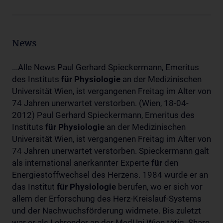
News
...Alle News Paul Gerhard Spieckermann, Emeritus
des Instituts
für
Physiologie
an der Medizinischen
Universität Wien, ist vergangenen Freitag im Alter von
74 Jahren unerwartet verstorben. (Wien, 18-04-
2012) Paul Gerhard Spieckermann, Emeritus des
Instituts
für
Physiologie
an der Medizinischen
Universität Wien, ist vergangenen Freitag im Alter von
74 Jahren unerwartet verstorben. Spieckermann galt
als international anerkannter Experte
für
den
Energiestoffwechsel des Herzens. 1984 wurde er an
das Institut
für
Physiologie
berufen, wo er sich vor
allem der Erforschung des Herz-Kreislauf-Systems
und der Nachwuchsförderung widmete. Bis zuletzt
war er als Lehrender an der MedUni Wien tätig. Share