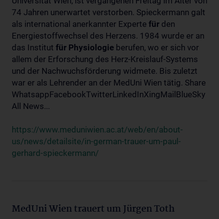
Universität Wien, ist vergangenen Freitag im Alter von
74 Jahren unerwartet verstorben. Spieckermann galt
als international anerkannter Experte
für
den
Energiestoffwechsel des Herzens. 1984 wurde er an
das Institut
für
Physiologie
berufen, wo er sich vor
allem der Erforschung des Herz-Kreislauf-Systems
und der Nachwuchsförderung widmete. Bis zuletzt
war er als Lehrender an der MedUni Wien tätig. Share
WhatsappFacebookTwitterLinkedInXingMailBlueSky
All News...
https://www.meduniwien.ac.at/web/en/about-
us/news/detailsite/in-german-trauer-um-paul-
gerhard-spieckermann/
MedUni Wien trauert um Jürgen Toth