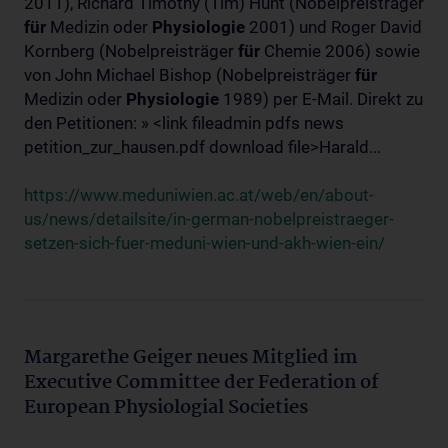
2011), Richard Timothy (Tim) Hunt (Nobelpreisträger
für
Medizin oder
Physiologie
2001) und Roger David
Kornberg (Nobelpreisträger
für
Chemie 2006) sowie
von John Michael Bishop (Nobelpreisträger
für
Medizin oder
Physiologie
1989) per E-Mail. Direkt zu
den Petitionen: » <link fileadmin pdfs news
petition_zur_hausen.pdf download file>Harald...
https://www.meduniwien.ac.at/web/en/about-
us/news/detailsite/in-german-nobelpreistraeger-
setzen-sich-fuer-meduni-wien-und-akh-wien-ein/
Margarethe Geiger neues Mitglied im
Executive Committee der Federation of
European Physiologial Societies