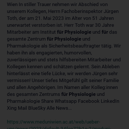
Wien In stiller Trauer nehmen wir Abschied von
unserem Kollegen, Herrn Fachoberinspektor Jürgen
Toth, der am 21. Mai 2023 im Alter von 51 Jahren
unerwartet verstorben ist. Herr Toth war 30 Jahre
Mitarbeiter am Institut
für
Physiologie
und
für
das
gesamte Zentrum
für
Physiologie
und
Pharmakologie als Sicherheitsbeauftragter tätig. Wir
haben ihn als engagierten, humorvollen,
zuverlässigen und stets hilfsbereiten Mitarbeiter und
Kollegen kennen und schätzen gelernt. Sein Ableben
hinterlässt eine tiefe Lücke, wir werden Jürgen sehr
vermissen! Unser tiefes Mitgefühl gilt seiner Familie
und allen Angehörigen. Im Namen aller Kolleg:innen
des gesamten Zentrums
für
Physiologie
und
Pharmakologie Share Whatsapp Facebook LinkedIn
Xing Mail BlueSky Alle News...
https://www.meduniwien.ac.at/web/ueber-
uns/news/2023/default-34fee72b1e-2/meduni-