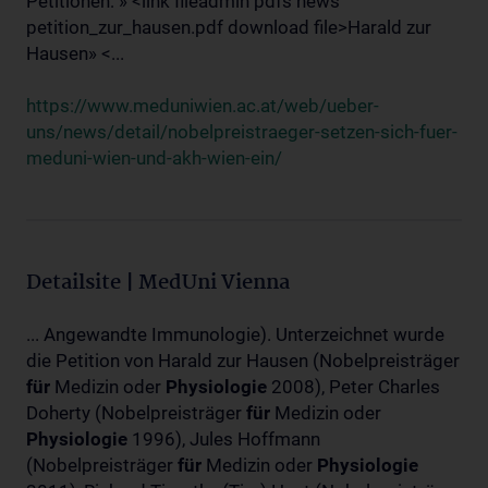
Petitionen: » <link fileadmin pdfs news
petition_zur_hausen.pdf download file>Harald zur
Hausen» <...
https://www.meduniwien.ac.at/web/ueber-
uns/news/detail/nobelpreistraeger-setzen-sich-fuer-
meduni-wien-und-akh-wien-ein/
Detailsite | MedUni Vienna
... Angewandte Immunologie). Unterzeichnet wurde
die Petition von Harald zur Hausen (Nobelpreisträger
für
Medizin oder
Physiologie
2008), Peter Charles
Doherty (Nobelpreisträger
für
Medizin oder
Physiologie
1996), Jules Hoffmann
(Nobelpreisträger
für
Medizin oder
Physiologie