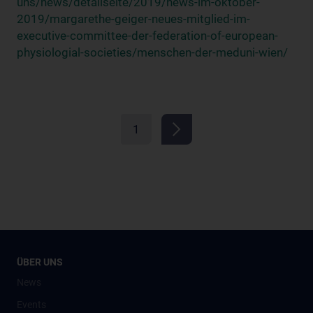
uns/news/detailseite/2019/news-im-oktober-
2019/margarethe-geiger-neues-mitglied-im-
executive-committee-der-federation-of-european-
physiologial-societies/menschen-der-meduni-wien/
1
ÜBER UNS
News
Events