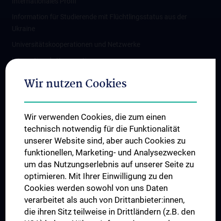
Internationales Profil
Information für Studierende mit Flüchtlingsstatus aus der
Ukraine
Universitätskooperationen und Netzwerke
Internationale Kooperationen
Adjunct Professorships
Wir nutzen Cookies
Student & Staff Exchange
Das KPJ der MedUni Wien
Wir verwenden Cookies, die zum einen
Graduiertentraining
technisch notwendig für die Funktionalität
Dual Career
unserer Website sind, aber auch Cookies zu
funktionellen, Marketing- und Analysezwecken
Trusted Reseach - Research Security - Foreign Interference
um das Nutzungserlebnis auf unserer Seite zu
UNESCO Lehrstuhl für Bioethik
optimieren. Mit Ihrer Einwilligung zu den
MUVI
Cookies werden sowohl von uns Daten
verarbeitet als auch von Drittanbieter:innen,
die ihren Sitz teilweise in Drittländern (z.B. den