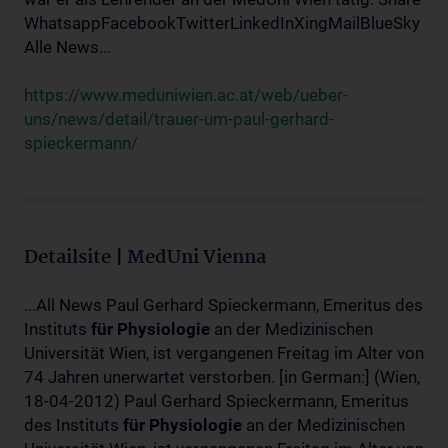
WhatsappFacebookTwitterLinkedInXingMailBlueSky
Alle News...
https://www.meduniwien.ac.at/web/ueber-
uns/news/detail/trauer-um-paul-gerhard-
spieckermann/
Detailsite | MedUni Vienna
...All News Paul Gerhard Spieckermann, Emeritus des
Instituts
für
Physiologie
an der Medizinischen
Universität Wien, ist vergangenen Freitag im Alter von
74 Jahren unerwartet verstorben. [in German:] (Wien,
18-04-2012) Paul Gerhard Spieckermann, Emeritus
des Instituts
für
Physiologie
an der Medizinischen