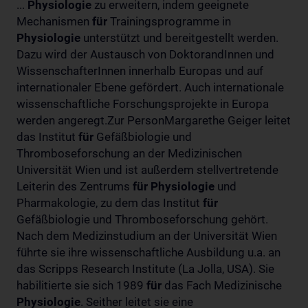
...
Physiologie
zu erweitern, indem geeignete
Mechanismen
für
Trainingsprogramme in
Physiologie
unterstützt und bereitgestellt werden.
Dazu wird der Austausch von DoktorandInnen und
WissenschafterInnen innerhalb Europas und auf
internationaler Ebene gefördert. Auch internationale
wissenschaftliche Forschungsprojekte in Europa
werden angeregt.Zur PersonMargarethe Geiger leitet
das Institut
für
Gefäßbiologie und
Thromboseforschung an der Medizinischen
Universität Wien und ist außerdem stellvertretende
Leiterin des Zentrums
für
Physiologie
und
Pharmakologie, zu dem das Institut
für
Gefäßbiologie und Thromboseforschung gehört.
Nach dem Medizinstudium an der Universität Wien
führte sie ihre wissenschaftliche Ausbildung u.a. an
das Scripps Research Institute (La Jolla, USA). Sie
habilitierte sie sich 1989
für
das Fach Medizinische
Physiologie
. Seither leitet sie eine