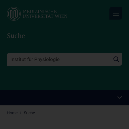
Skip
to
main
content
Suche
Home
Suche