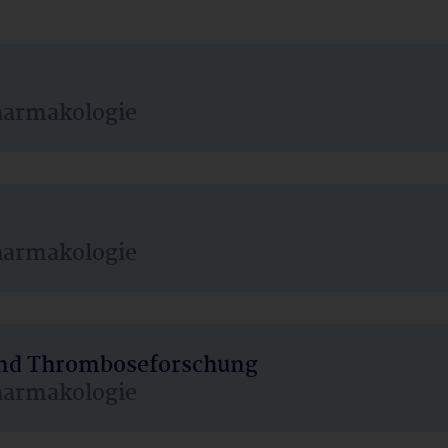
harmakologie
harmakologie
 und Thromboseforschung
harmakologie