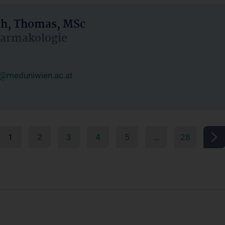
h, Thomas, MSc
Pharmakologie
@meduniwien.ac.at
1
2
3
4
5
…
28