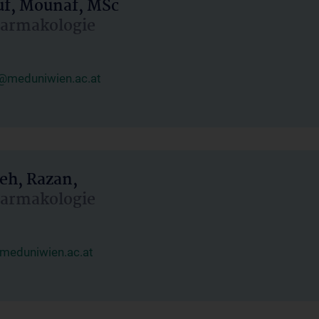
uf, Mounaf, MSc
Pharmakologie
@meduniwien.ac.at
eh, Razan,
Pharmakologie
meduniwien.ac.at