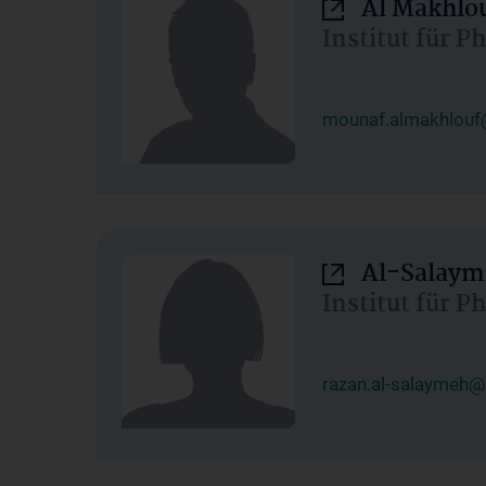
Al Makhlo
Institut für 
mounaf.almakhlouf
Al-Salaym
Institut für 
razan.al-salaymeh@