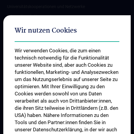
Universitätskooperationen und Netzwerke
Internationale Kooperationen
Adjunct Professorships
Wir nutzen Cookies
Student & Staff Exchange
Das KPJ der MedUni Wien
Wir verwenden Cookies, die zum einen
Graduiertentraining
technisch notwendig für die Funktionalität
Dual Career
unserer Website sind, aber auch Cookies zu
funktionellen, Marketing- und Analysezwecken
Trusted Reseach - Research Security - Foreign Interference
um das Nutzungserlebnis auf unserer Seite zu
UNESCO Lehrstuhl für Bioethik
optimieren. Mit Ihrer Einwilligung zu den
MUVI
Cookies werden sowohl von uns Daten
verarbeitet als auch von Drittanbieter:innen,
die ihren Sitz teilweise in Drittländern (z.B. den
USA) haben. Nähere Informationen zu den
Folgen Sie uns auf
Tools und den Partner:innen finden Sie in
unserer Datenschutzerklärung, in der wir auch