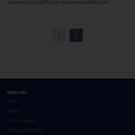
us/events/detail/forum-arzneimitteltherapie/
1
ÜBER UNS
News
Events
Facts & Figures
Strategie und Vision