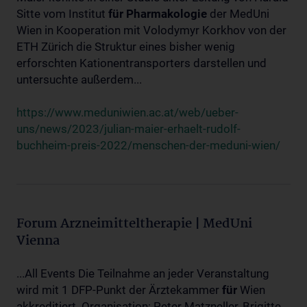
Sitte vom Institut
für
Pharmakologie
der MedUni
Wien in Kooperation mit Volodymyr Korkhov von der
ETH Zürich die Struktur eines bisher wenig
erforschten Kationentransporters darstellen und
untersuchte außerdem...
https://www.meduniwien.ac.at/web/ueber-
uns/news/2023/julian-maier-erhaelt-rudolf-
buchheim-preis-2022/menschen-der-meduni-wien/
Forum Arzneimitteltherapie | MedUni
Vienna
...All Events Die Teilnahme an jeder Veranstaltung
wird mit 1 DFP-Punkt der Ärztekammer
für
Wien
akkreditiert. Organisation: Peter Matzneller, Brigitte