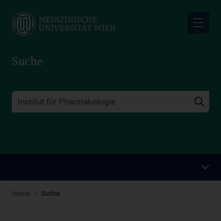
Skip
to
main
content
Suche
Home
Suche