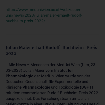
https://www.meduniwien.ac.at/web/ueber-
uns/news/2023/julian-maier-erhaelt-rudolf-
buchheim-preis-2022/
Julian Maier erhält Rudolf-Buchheim-Preis
2022
...Alle News – Menschen der MedUni Wien (Ulm, 23-
03-2023) Julian Maier vom Institut
für
Pharmakologie
der MedUni Wien wurde von der
Deutschen Gesellschaft
für
Experimentelle und
Klinische
Pharmakologie
und Toxikologie (DGPT)
mit dem renommierten Rudolf-Buchheim-Preis 2022
ausgezeichnet. Das Forschungsteam um Julian
Maier konnte in einer Studie unter Leitung von Harald