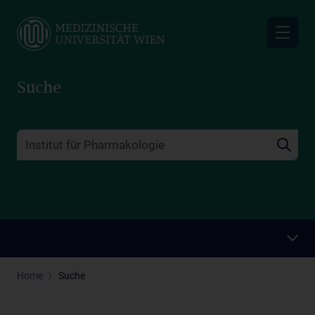
Skip
to
main
content
Suche
Home
Suche