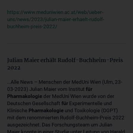
https://www.meduniwien.ac.at/web/ueber-
uns/news/2023/julian-maier-erhaelt-rudolf-
buchheim-preis-2022/
Julian Maier erhält Rudolf-Buchheim-Preis
2022
...Alle News – Menschen der MedUni Wien (Ulm, 23-
03-2023) Julian Maier vom Institut
für
Pharmakologie
der MedUni Wien wurde von der
Deutschen Gesellschaft
für
Experimentelle und
Klinische
Pharmakologie
und Toxikologie (DGPT)
mit dem renommierten Rudolf-Buchheim-Preis 2022
ausgezeichnet. Das Forschungsteam um Julian
Maier konnte in einer Studie unter Leitung von Harald