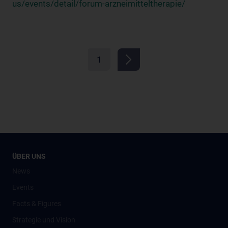
us/events/detail/forum-arzneimitteltherapie/
1
ÜBER UNS
News
Events
Facts & Figures
Strategie und Vision