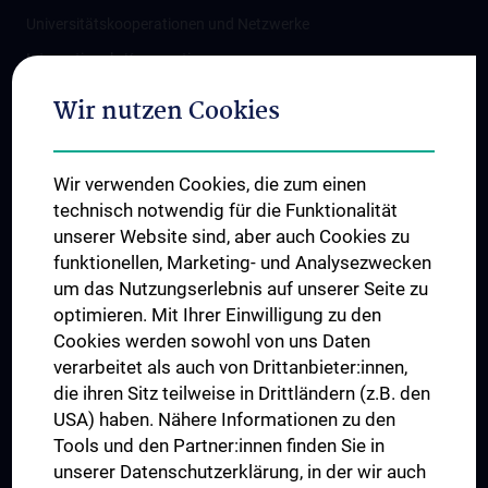
Universitätskooperationen und Netzwerke
Internationale Kooperationen
Adjunct Professorships
Wir nutzen Cookies
Student & Staff Exchange
Das KPJ der MedUni Wien
Wir verwenden Cookies, die zum einen
Graduiertentraining
technisch notwendig für die Funktionalität
Dual Career
unserer Website sind, aber auch Cookies zu
funktionellen, Marketing- und Analysezwecken
Trusted Reseach - Research Security - Foreign Interference
um das Nutzungserlebnis auf unserer Seite zu
UNESCO Lehrstuhl für Bioethik
optimieren. Mit Ihrer Einwilligung zu den
MUVI
Cookies werden sowohl von uns Daten
verarbeitet als auch von Drittanbieter:innen,
die ihren Sitz teilweise in Drittländern (z.B. den
USA) haben. Nähere Informationen zu den
Folgen Sie uns auf
Tools und den Partner:innen finden Sie in
unserer Datenschutzerklärung, in der wir auch