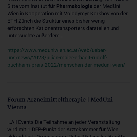
Sitte vom Institut
für
Pharmakologie
der MedUni
Wien in Kooperation mit Volodymyr Korkhov von der
ETH Zürich die Struktur eines bisher wenig
erforschten Kationentransporters darstellen und
untersuchte außerdem...
https://www.meduniwien.ac.at/web/ueber-
uns/news/2023/julian-maier-erhaelt-rudolf-
buchheim-preis-2022/menschen-der-meduni-wien/
Forum Arzneimitteltherapie | MedUni
Vienna
...All Events Die Teilnahme an jeder Veranstaltung
wird mit 1 DFP-Punkt der Ärztekammer
für
Wien
akkreditiert. Organisation: Peter Matzneller, Brigitte