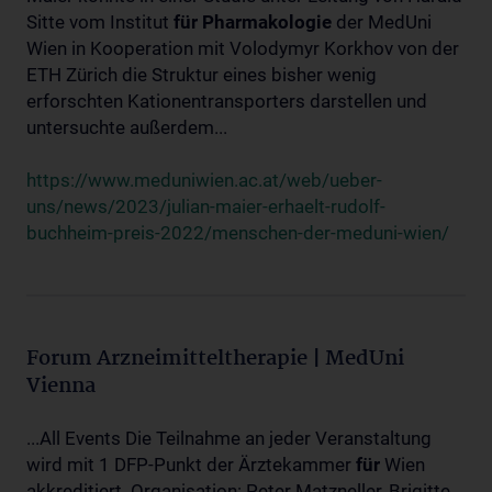
Sitte vom Institut
für
Pharmakologie
der MedUni
Wien in Kooperation mit Volodymyr Korkhov von der
ETH Zürich die Struktur eines bisher wenig
erforschten Kationentransporters darstellen und
untersuchte außerdem...
https://www.meduniwien.ac.at/web/ueber-
uns/news/2023/julian-maier-erhaelt-rudolf-
buchheim-preis-2022/menschen-der-meduni-wien/
Forum Arzneimitteltherapie | MedUni
Vienna
...All Events Die Teilnahme an jeder Veranstaltung
wird mit 1 DFP-Punkt der Ärztekammer
für
Wien
akkreditiert. Organisation: Peter Matzneller, Brigitte