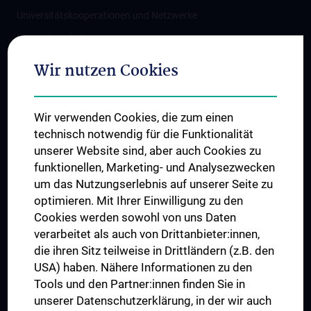
Universitätskooperationen und Netzwerke
Internationale Kooperationen
Adjunct Professorships
Wir nutzen Cookies
Student & Staff Exchange
Das KPJ der MedUni Wien
Wir verwenden Cookies, die zum einen
Graduiertentraining
technisch notwendig für die Funktionalität
Dual Career
unserer Website sind, aber auch Cookies zu
funktionellen, Marketing- und Analysezwecken
Trusted Reseach - Research Security - Foreign Interference
um das Nutzungserlebnis auf unserer Seite zu
UNESCO Lehrstuhl für Bioethik
optimieren. Mit Ihrer Einwilligung zu den
MUVI
Cookies werden sowohl von uns Daten
verarbeitet als auch von Drittanbieter:innen,
die ihren Sitz teilweise in Drittländern (z.B. den
USA) haben. Nähere Informationen zu den
Folgen Sie uns auf
Tools und den Partner:innen finden Sie in
unserer Datenschutzerklärung, in der wir auch