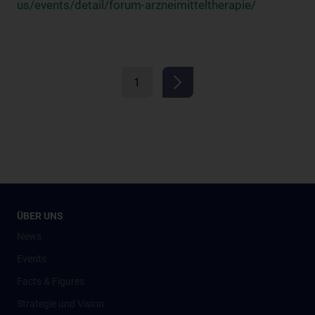
us/events/detail/forum-arzneimitteltherapie/
1
ÜBER UNS
News
Events
Facts & Figures
Strategie und Vision