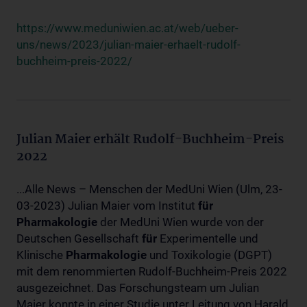
https://www.meduniwien.ac.at/web/ueber-
uns/news/2023/julian-maier-erhaelt-rudolf-
buchheim-preis-2022/
Julian Maier erhält Rudolf-Buchheim-Preis
2022
...Alle News – Menschen der MedUni Wien (Ulm, 23-
03-2023) Julian Maier vom Institut
für
Pharmakologie
der MedUni Wien wurde von der
Deutschen Gesellschaft
für
Experimentelle und
Klinische
Pharmakologie
und Toxikologie (DGPT)
mit dem renommierten Rudolf-Buchheim-Preis 2022
ausgezeichnet. Das Forschungsteam um Julian
Maier konnte in einer Studie unter Leitung von Harald