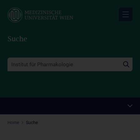
Skip
to
main
content
Suche
Home
Suche