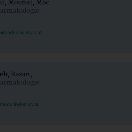
uf, Mounaf, MSc
Pharmakologie
@meduniwien.ac.at
eh, Razan,
Pharmakologie
meduniwien.ac.at