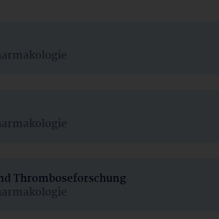
harmakologie
harmakologie
 und Thromboseforschung
harmakologie