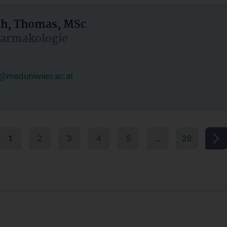
h, Thomas, MSc
Pharmakologie
@meduniwien.ac.at
1
2
3
4
5
…
28