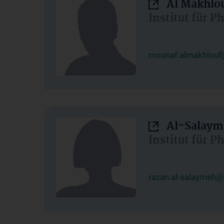
Al Makhlo
Institut für 
mounaf.almakhlouf
Al-Salaym
Institut für 
razan.al-salaymeh@