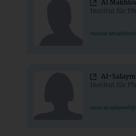
Al Makhlo
Institut für 
mounaf.almakhlouf
Al-Salaym
Institut für 
razan.al-salaymeh@