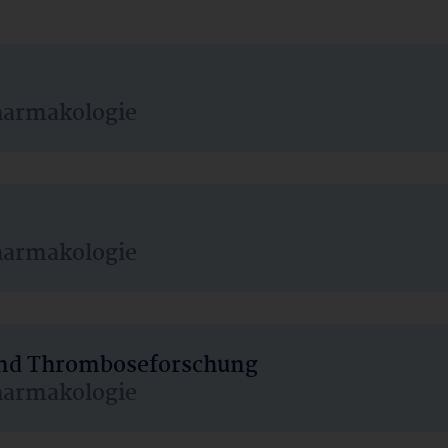
harmakologie
harmakologie
 und Thromboseforschung
harmakologie