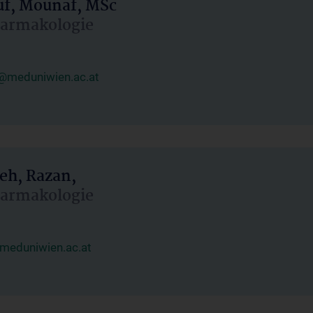
uf, Mounaf, MSc
Pharmakologie
@meduniwien.ac.at
eh, Razan,
Pharmakologie
meduniwien.ac.at