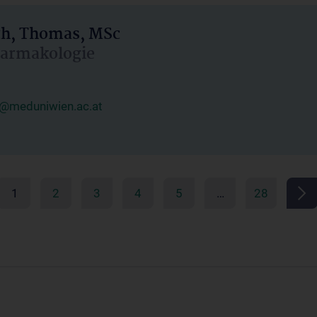
h, Thomas, MSc
Pharmakologie
@meduniwien.ac.at
1
2
3
4
5
…
28