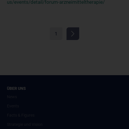
us/events/detail/forum-arzneimitteltherapie/
1
ÜBER UNS
News
Events
Facts & Figures
Strategie und Vision