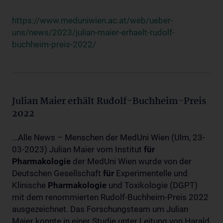
https://www.meduniwien.ac.at/web/ueber-
uns/news/2023/julian-maier-erhaelt-rudolf-
buchheim-preis-2022/
Julian Maier erhält Rudolf-Buchheim-Preis
2022
...Alle News – Menschen der MedUni Wien (Ulm, 23-
03-2023) Julian Maier vom Institut
für
Pharmakologie
der MedUni Wien wurde von der
Deutschen Gesellschaft
für
Experimentelle und
Klinische
Pharmakologie
und Toxikologie (DGPT)
mit dem renommierten Rudolf-Buchheim-Preis 2022
ausgezeichnet. Das Forschungsteam um Julian
Maier konnte in einer Studie unter Leitung von Harald