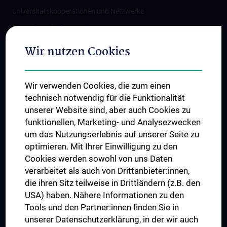
Universitätskooperationen und Netzwerke
Internationale Kooperationen
Adjunct Professorships
Wir nutzen Cookies
Student & Staff Exchange
Das KPJ der MedUni Wien
Wir verwenden Cookies, die zum einen
Graduiertentraining
technisch notwendig für die Funktionalität
Dual Career
unserer Website sind, aber auch Cookies zu
funktionellen, Marketing- und Analysezwecken
Trusted Reseach - Research Security - Foreign Interference
um das Nutzungserlebnis auf unserer Seite zu
UNESCO Lehrstuhl für Bioethik
optimieren. Mit Ihrer Einwilligung zu den
MUVI
Cookies werden sowohl von uns Daten
verarbeitet als auch von Drittanbieter:innen,
die ihren Sitz teilweise in Drittländern (z.B. den
USA) haben. Nähere Informationen zu den
Folgen Sie uns auf
Tools und den Partner:innen finden Sie in
unserer Datenschutzerklärung, in der wir auch