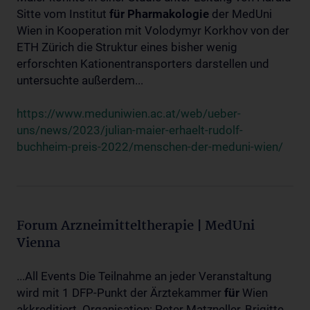
Sitte vom Institut
für
Pharmakologie
der MedUni
Wien in Kooperation mit Volodymyr Korkhov von der
ETH Zürich die Struktur eines bisher wenig
erforschten Kationentransporters darstellen und
untersuchte außerdem...
https://www.meduniwien.ac.at/web/ueber-
uns/news/2023/julian-maier-erhaelt-rudolf-
buchheim-preis-2022/menschen-der-meduni-wien/
Forum Arzneimitteltherapie | MedUni
Vienna
...All Events Die Teilnahme an jeder Veranstaltung
wird mit 1 DFP-Punkt der Ärztekammer
für
Wien
akkreditiert. Organisation: Peter Matzneller, Brigitte