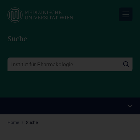
Skip
to
main
content
Suche
Home
Suche