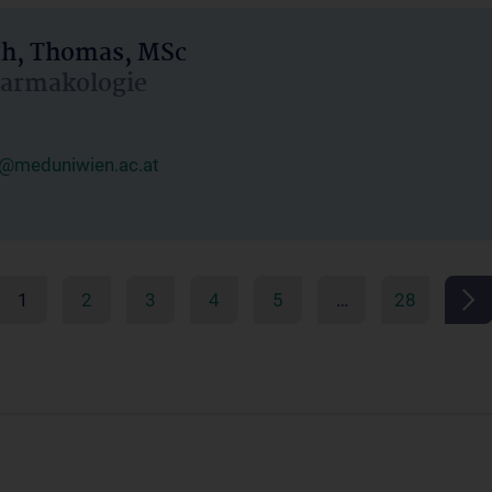
h, Thomas, MSc
Pharmakologie
@meduniwien.ac.at
1
2
3
4
5
…
28