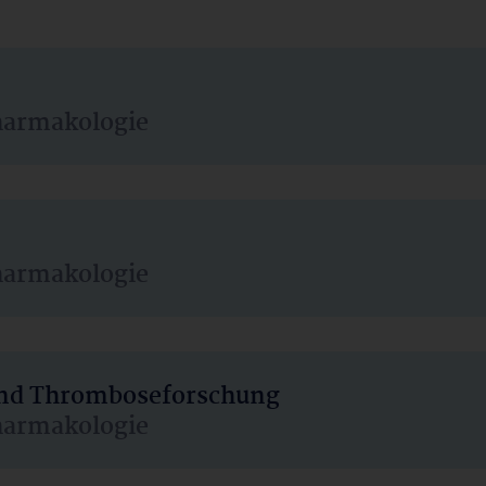
harmakologie
harmakologie
 und Thromboseforschung
harmakologie