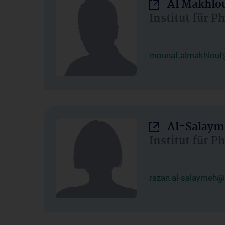
Al Makhlo
Institut für 
mounaf.almakhlouf
Al-Salaym
Institut für 
razan.al-salaymeh@