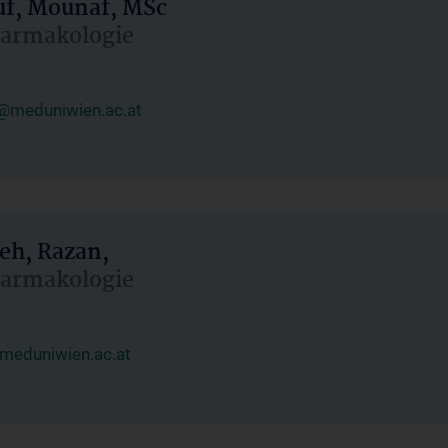
uf, Mounaf, MSc
Pharmakologie
@meduniwien.ac.at
eh, Razan,
Pharmakologie
meduniwien.ac.at