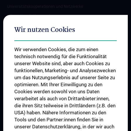
Universitätskooperationen und Netzwerke
Internationale Kooperationen
Adjunct Professorships
Wir nutzen Cookies
Student & Staff Exchange
Das KPJ der MedUni Wien
Wir verwenden Cookies, die zum einen
Graduiertentraining
technisch notwendig für die Funktionalität
Dual Career
unserer Website sind, aber auch Cookies zu
funktionellen, Marketing- und Analysezwecken
Trusted Reseach - Research Security - Foreign Interference
um das Nutzungserlebnis auf unserer Seite zu
UNESCO Lehrstuhl für Bioethik
optimieren. Mit Ihrer Einwilligung zu den
MUVI
Cookies werden sowohl von uns Daten
verarbeitet als auch von Drittanbieter:innen,
die ihren Sitz teilweise in Drittländern (z.B. den
USA) haben. Nähere Informationen zu den
Folgen Sie uns auf
Tools und den Partner:innen finden Sie in
unserer Datenschutzerklärung, in der wir auch