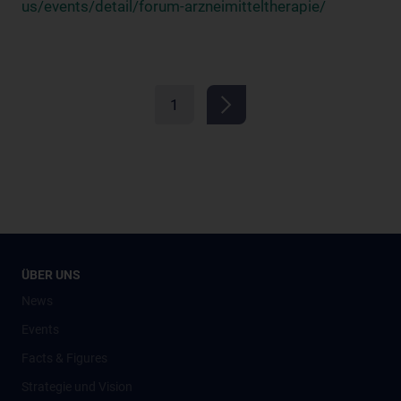
us/events/detail/forum-arzneimitteltherapie/
1
ÜBER UNS
News
Events
Facts & Figures
Strategie und Vision