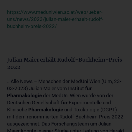
https://www.meduniwien.ac.at/web/ueber-
uns/news/2023/julian-maier-erhaelt-rudolf-
buchheim-preis-2022/
Julian Maier erhält Rudolf-Buchheim-Preis
2022
...Alle News – Menschen der MedUni Wien (Ulm, 23-
03-2023) Julian Maier vom Institut
für
Pharmakologie
der MedUni Wien wurde von der
Deutschen Gesellschaft
für
Experimentelle und
Klinische
Pharmakologie
und Toxikologie (DGPT)
mit dem renommierten Rudolf-Buchheim-Preis 2022
ausgezeichnet. Das Forschungsteam um Julian
Maier konnte in einer Studie unter Leitung von Harald