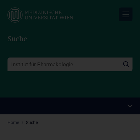
Skip
to
main
content
Suche
Home
Suche