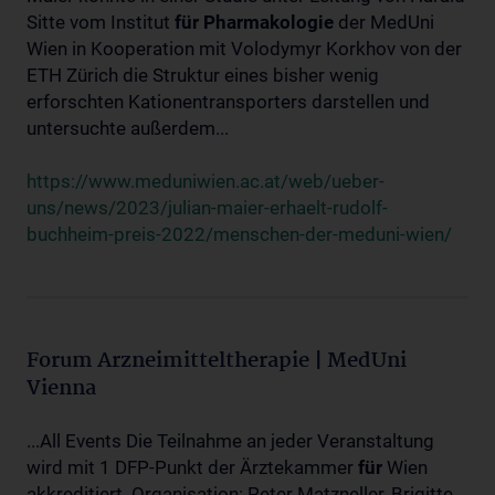
Sitte vom Institut
für
Pharmakologie
der MedUni
Wien in Kooperation mit Volodymyr Korkhov von der
ETH Zürich die Struktur eines bisher wenig
erforschten Kationentransporters darstellen und
untersuchte außerdem...
https://www.meduniwien.ac.at/web/ueber-
uns/news/2023/julian-maier-erhaelt-rudolf-
buchheim-preis-2022/menschen-der-meduni-wien/
Forum Arzneimitteltherapie | MedUni
Vienna
...All Events Die Teilnahme an jeder Veranstaltung
wird mit 1 DFP-Punkt der Ärztekammer
für
Wien
akkreditiert. Organisation: Peter Matzneller, Brigitte