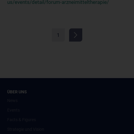
us/events/detail/forum-arzneimitteltherapie/
1
ÜBER UNS
News
Events
Facts & Figures
Strategie und Vision