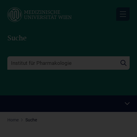
Skip
to
main
content
Suche
Home
Suche