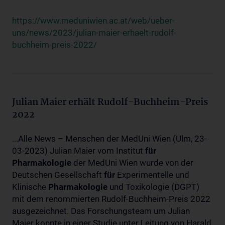
https://www.meduniwien.ac.at/web/ueber-
uns/news/2023/julian-maier-erhaelt-rudolf-
buchheim-preis-2022/
Julian Maier erhält Rudolf-Buchheim-Preis
2022
...Alle News – Menschen der MedUni Wien (Ulm, 23-
03-2023) Julian Maier vom Institut
für
Pharmakologie
der MedUni Wien wurde von der
Deutschen Gesellschaft
für
Experimentelle und
Klinische
Pharmakologie
und Toxikologie (DGPT)
mit dem renommierten Rudolf-Buchheim-Preis 2022
ausgezeichnet. Das Forschungsteam um Julian
Maier konnte in einer Studie unter Leitung von Harald