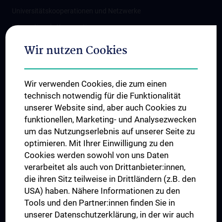
Universitätskooperationen und Netzwerke
Internationale Kooperationen
Adjunct Professorships
Wir nutzen Cookies
Student & Staff Exchange
Das KPJ der MedUni Wien
Wir verwenden Cookies, die zum einen
Graduiertentraining
technisch notwendig für die Funktionalität
Dual Career
unserer Website sind, aber auch Cookies zu
funktionellen, Marketing- und Analysezwecken
Trusted Reseach - Research Security - Foreign Interference
um das Nutzungserlebnis auf unserer Seite zu
UNESCO Lehrstuhl für Bioethik
optimieren. Mit Ihrer Einwilligung zu den
MUVI
Cookies werden sowohl von uns Daten
verarbeitet als auch von Drittanbieter:innen,
die ihren Sitz teilweise in Drittländern (z.B. den
USA) haben. Nähere Informationen zu den
Folgen Sie uns auf
Tools und den Partner:innen finden Sie in
unserer Datenschutzerklärung, in der wir auch