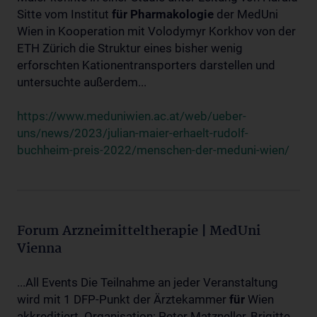
Sitte vom Institut
für
Pharmakologie
der MedUni
Wien in Kooperation mit Volodymyr Korkhov von der
ETH Zürich die Struktur eines bisher wenig
erforschten Kationentransporters darstellen und
untersuchte außerdem...
https://www.meduniwien.ac.at/web/ueber-
uns/news/2023/julian-maier-erhaelt-rudolf-
buchheim-preis-2022/menschen-der-meduni-wien/
Forum Arzneimitteltherapie | MedUni
Vienna
...All Events Die Teilnahme an jeder Veranstaltung
wird mit 1 DFP-Punkt der Ärztekammer
für
Wien
akkreditiert. Organisation: Peter Matzneller, Brigitte