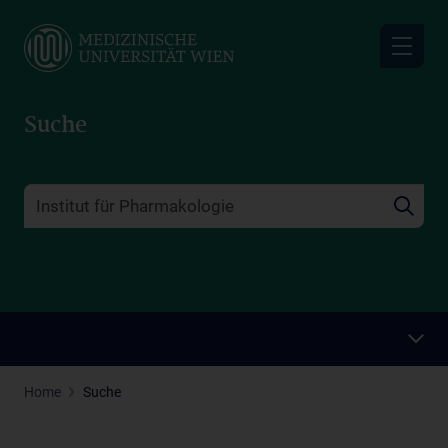
Skip
to
main
content
Suche
Home
Suche