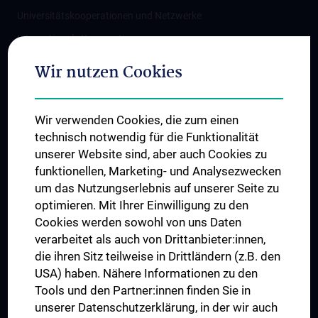
Universitätskooperationen und Netzwerke
Internationale Kooperationen
Adjunct Professorships
Wir nutzen Cookies
Student & Staff Exchange
Das KPJ der MedUni Wien
Wir verwenden Cookies, die zum einen
Graduiertentraining
technisch notwendig für die Funktionalität
Dual Career
unserer Website sind, aber auch Cookies zu
funktionellen, Marketing- und Analysezwecken
Trusted Reseach - Research Security - Foreign Interference
um das Nutzungserlebnis auf unserer Seite zu
UNESCO Lehrstuhl für Bioethik
optimieren. Mit Ihrer Einwilligung zu den
MUVI
Cookies werden sowohl von uns Daten
verarbeitet als auch von Drittanbieter:innen,
die ihren Sitz teilweise in Drittländern (z.B. den
USA) haben. Nähere Informationen zu den
Folgen Sie uns auf
Tools und den Partner:innen finden Sie in
unserer Datenschutzerklärung, in der wir auch