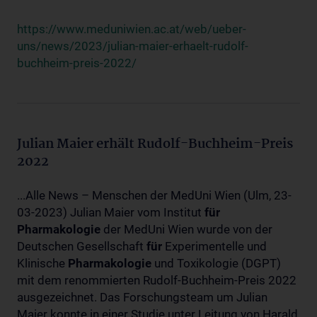
https://www.meduniwien.ac.at/web/ueber-
uns/news/2023/julian-maier-erhaelt-rudolf-
buchheim-preis-2022/
Julian Maier erhält Rudolf-Buchheim-Preis
2022
...Alle News – Menschen der MedUni Wien (Ulm, 23-
03-2023) Julian Maier vom Institut
für
Pharmakologie
der MedUni Wien wurde von der
Deutschen Gesellschaft
für
Experimentelle und
Klinische
Pharmakologie
und Toxikologie (DGPT)
mit dem renommierten Rudolf-Buchheim-Preis 2022
ausgezeichnet. Das Forschungsteam um Julian
Maier konnte in einer Studie unter Leitung von Harald