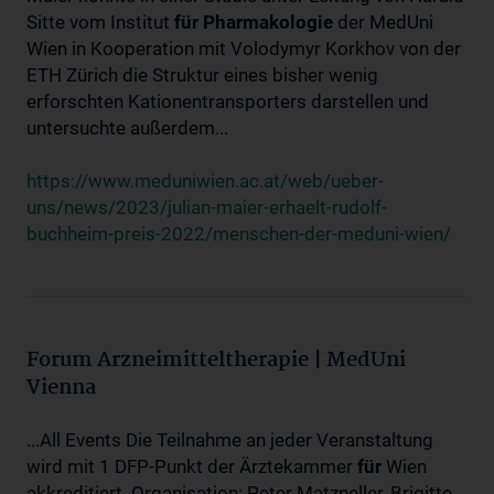
Sitte vom Institut
für
Pharmakologie
der MedUni
Wien in Kooperation mit Volodymyr Korkhov von der
ETH Zürich die Struktur eines bisher wenig
erforschten Kationentransporters darstellen und
untersuchte außerdem...
https://www.meduniwien.ac.at/web/ueber-
uns/news/2023/julian-maier-erhaelt-rudolf-
buchheim-preis-2022/menschen-der-meduni-wien/
Forum Arzneimitteltherapie | MedUni
Vienna
...All Events Die Teilnahme an jeder Veranstaltung
wird mit 1 DFP-Punkt der Ärztekammer
für
Wien
akkreditiert. Organisation: Peter Matzneller, Brigitte