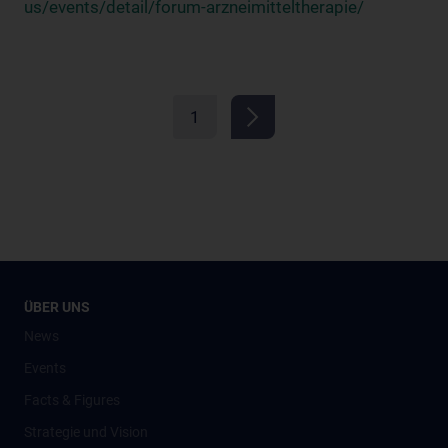
us/events/detail/forum-arzneimitteltherapie/
1
ÜBER UNS
News
Events
Facts & Figures
Strategie und Vision