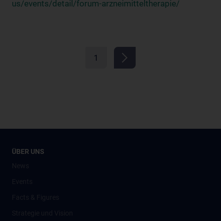
us/events/detail/forum-arzneimitteltherapie/
1
ÜBER UNS
News
Events
Facts & Figures
Strategie und Vision