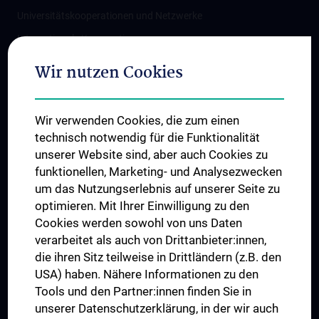
Universitätskooperationen und Netzwerke
Internationale Kooperationen
Adjunct Professorships
Wir nutzen Cookies
Student & Staff Exchange
Das KPJ der MedUni Wien
Wir verwenden Cookies, die zum einen
Graduiertentraining
technisch notwendig für die Funktionalität
Dual Career
unserer Website sind, aber auch Cookies zu
funktionellen, Marketing- und Analysezwecken
Trusted Reseach - Research Security - Foreign Interference
um das Nutzungserlebnis auf unserer Seite zu
UNESCO Lehrstuhl für Bioethik
optimieren. Mit Ihrer Einwilligung zu den
MUVI
Cookies werden sowohl von uns Daten
verarbeitet als auch von Drittanbieter:innen,
die ihren Sitz teilweise in Drittländern (z.B. den
USA) haben. Nähere Informationen zu den
Folgen Sie uns auf
Tools und den Partner:innen finden Sie in
unserer Datenschutzerklärung, in der wir auch