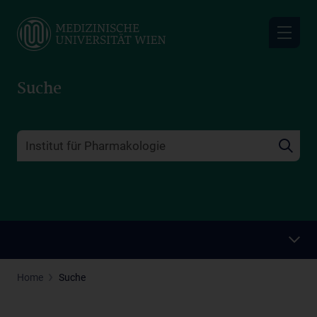
Skip
to
main
content
Suche
Home
Suche