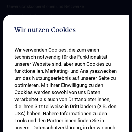
Universitätskooperationen und Netzwerke
Internationale Kooperationen
Adjunct Professorships
Wir nutzen Cookies
Student & Staff Exchange
Das KPJ der MedUni Wien
Wir verwenden Cookies, die zum einen
Graduiertentraining
technisch notwendig für die Funktionalität
Dual Career
unserer Website sind, aber auch Cookies zu
funktionellen, Marketing- und Analysezwecken
Trusted Reseach - Research Security - Foreign Interference
um das Nutzungserlebnis auf unserer Seite zu
UNESCO Lehrstuhl für Bioethik
optimieren. Mit Ihrer Einwilligung zu den
MUVI
Cookies werden sowohl von uns Daten
verarbeitet als auch von Drittanbieter:innen,
die ihren Sitz teilweise in Drittländern (z.B. den
USA) haben. Nähere Informationen zu den
Folgen Sie uns auf
Tools und den Partner:innen finden Sie in
unserer Datenschutzerklärung, in der wir auch