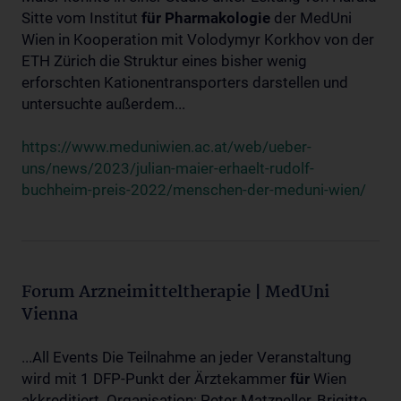
Sitte vom Institut
für
Pharmakologie
der MedUni
Wien in Kooperation mit Volodymyr Korkhov von der
ETH Zürich die Struktur eines bisher wenig
erforschten Kationentransporters darstellen und
untersuchte außerdem...
https://www.meduniwien.ac.at/web/ueber-
uns/news/2023/julian-maier-erhaelt-rudolf-
buchheim-preis-2022/menschen-der-meduni-wien/
Forum Arzneimitteltherapie | MedUni
Vienna
...All Events Die Teilnahme an jeder Veranstaltung
wird mit 1 DFP-Punkt der Ärztekammer
für
Wien
akkreditiert. Organisation: Peter Matzneller, Brigitte