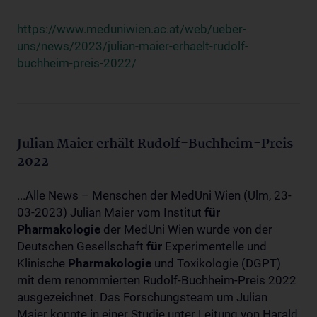
https://www.meduniwien.ac.at/web/ueber-
uns/news/2023/julian-maier-erhaelt-rudolf-
buchheim-preis-2022/
Julian Maier erhält Rudolf-Buchheim-Preis
2022
...Alle News – Menschen der MedUni Wien (Ulm, 23-
03-2023) Julian Maier vom Institut
für
Pharmakologie
der MedUni Wien wurde von der
Deutschen Gesellschaft
für
Experimentelle und
Klinische
Pharmakologie
und Toxikologie (DGPT)
mit dem renommierten Rudolf-Buchheim-Preis 2022
ausgezeichnet. Das Forschungsteam um Julian
Maier konnte in einer Studie unter Leitung von Harald