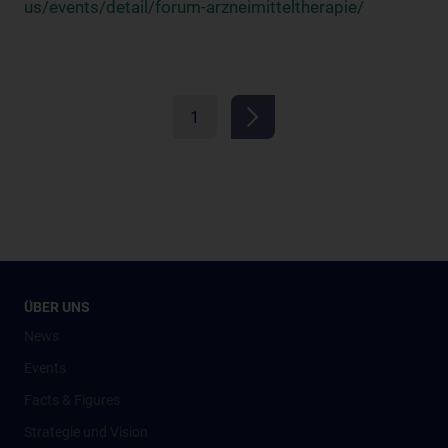
us/events/detail/forum-arzneimitteltherapie/
1
ÜBER UNS
News
Events
Facts & Figures
Strategie und Vision