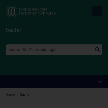
Skip
to
main
content
Suche
Home
Suche