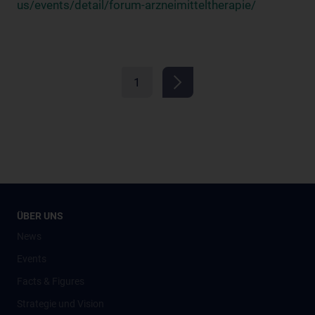
us/events/detail/forum-arzneimitteltherapie/
1
ÜBER UNS
News
Events
Facts & Figures
Strategie und Vision