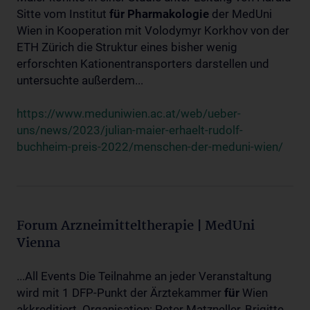
Sitte vom Institut
für
Pharmakologie
der MedUni
Wien in Kooperation mit Volodymyr Korkhov von der
ETH Zürich die Struktur eines bisher wenig
erforschten Kationentransporters darstellen und
untersuchte außerdem...
https://www.meduniwien.ac.at/web/ueber-
uns/news/2023/julian-maier-erhaelt-rudolf-
buchheim-preis-2022/menschen-der-meduni-wien/
Forum Arzneimitteltherapie | MedUni
Vienna
...All Events Die Teilnahme an jeder Veranstaltung
wird mit 1 DFP-Punkt der Ärztekammer
für
Wien
akkreditiert. Organisation: Peter Matzneller, Brigitte