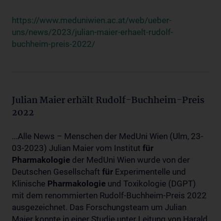
https://www.meduniwien.ac.at/web/ueber-
uns/news/2023/julian-maier-erhaelt-rudolf-
buchheim-preis-2022/
Julian Maier erhält Rudolf-Buchheim-Preis
2022
...Alle News – Menschen der MedUni Wien (Ulm, 23-
03-2023) Julian Maier vom Institut
für
Pharmakologie
der MedUni Wien wurde von der
Deutschen Gesellschaft
für
Experimentelle und
Klinische
Pharmakologie
und Toxikologie (DGPT)
mit dem renommierten Rudolf-Buchheim-Preis 2022
ausgezeichnet. Das Forschungsteam um Julian
Maier konnte in einer Studie unter Leitung von Harald