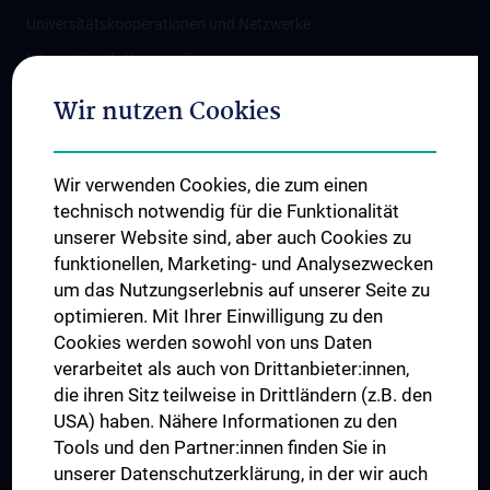
Universitätskooperationen und Netzwerke
Internationale Kooperationen
Adjunct Professorships
Wir nutzen Cookies
Student & Staff Exchange
Das KPJ der MedUni Wien
Wir verwenden Cookies, die zum einen
Graduiertentraining
technisch notwendig für die Funktionalität
Dual Career
unserer Website sind, aber auch Cookies zu
funktionellen, Marketing- und Analysezwecken
Trusted Reseach - Research Security - Foreign Interference
um das Nutzungserlebnis auf unserer Seite zu
UNESCO Lehrstuhl für Bioethik
optimieren. Mit Ihrer Einwilligung zu den
MUVI
Cookies werden sowohl von uns Daten
verarbeitet als auch von Drittanbieter:innen,
die ihren Sitz teilweise in Drittländern (z.B. den
USA) haben. Nähere Informationen zu den
Folgen Sie uns auf
Tools und den Partner:innen finden Sie in
unserer Datenschutzerklärung, in der wir auch