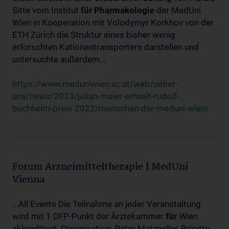
Sitte vom Institut
für
Pharmakologie
der MedUni
Wien in Kooperation mit Volodymyr Korkhov von der
ETH Zürich die Struktur eines bisher wenig
erforschten Kationentransporters darstellen und
untersuchte außerdem...
https://www.meduniwien.ac.at/web/ueber-
uns/news/2023/julian-maier-erhaelt-rudolf-
buchheim-preis-2022/menschen-der-meduni-wien/
Forum Arzneimitteltherapie | MedUni
Vienna
...All Events Die Teilnahme an jeder Veranstaltung
wird mit 1 DFP-Punkt der Ärztekammer
für
Wien
akkreditiert. Organisation: Peter Matzneller, Brigitte