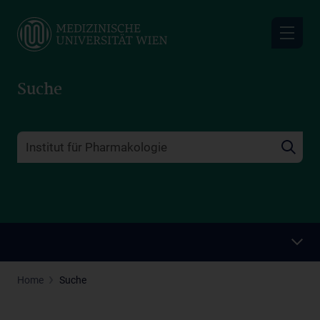
Skip
to
main
content
Suche
Home
Suche