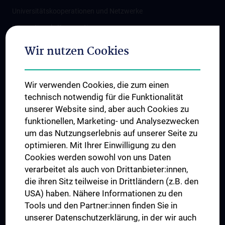
Universitätskooperationen und Netzwerke
Internationale Kooperationen
Adjunct Professorships
Wir nutzen Cookies
Student & Staff Exchange
Das KPJ der MedUni Wien
Wir verwenden Cookies, die zum einen
Graduiertentraining
technisch notwendig für die Funktionalität
Dual Career
unserer Website sind, aber auch Cookies zu
funktionellen, Marketing- und Analysezwecken
Trusted Reseach - Research Security - Foreign Interference
um das Nutzungserlebnis auf unserer Seite zu
UNESCO Lehrstuhl für Bioethik
optimieren. Mit Ihrer Einwilligung zu den
MUVI
Cookies werden sowohl von uns Daten
verarbeitet als auch von Drittanbieter:innen,
die ihren Sitz teilweise in Drittländern (z.B. den
USA) haben. Nähere Informationen zu den
Folgen Sie uns auf
Tools und den Partner:innen finden Sie in
unserer Datenschutzerklärung, in der wir auch