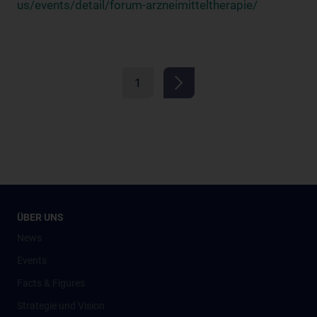
us/events/detail/forum-arzneimitteltherapie/
1
ÜBER UNS
News
Events
Facts & Figures
Strategie und Vision