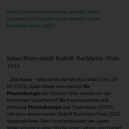
https://www.meduniwien.ac.at/web/ueber-
uns/news/2023/julian-maier-erhaelt-rudolf-
buchheim-preis-2022/
Julian Maier erhält Rudolf-Buchheim-Preis
2022
...Alle News – Menschen der MedUni Wien (Ulm, 23-
03-2023) Julian Maier vom Institut
für
Pharmakologie
der MedUni Wien wurde von der
Deutschen Gesellschaft
für
Experimentelle und
Klinische
Pharmakologie
und Toxikologie (DGPT)
mit dem renommierten Rudolf-Buchheim-Preis 2022
ausgezeichnet. Das Forschungsteam um Julian
Maier konnte in einer Studie unter Leitung von Harald