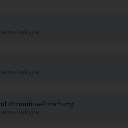
harmakologie
harmakologie
 und Thromboseforschung
harmakologie