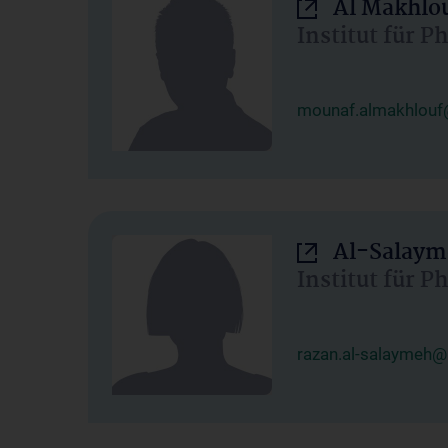
Al Makhlo
Institut für 
mounaf.almakhlouf
Al-Salaym
Institut für 
razan.al-salaymeh@