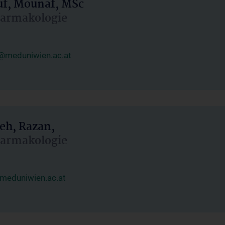
uf, Mounaf, MSc
Pharmakologie
@meduniwien.ac.at
eh, Razan,
Pharmakologie
meduniwien.ac.at