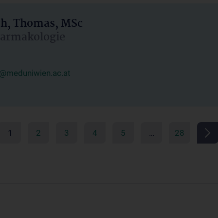
h, Thomas, MSc
Pharmakologie
@meduniwien.ac.at
1
2
3
4
5
…
28