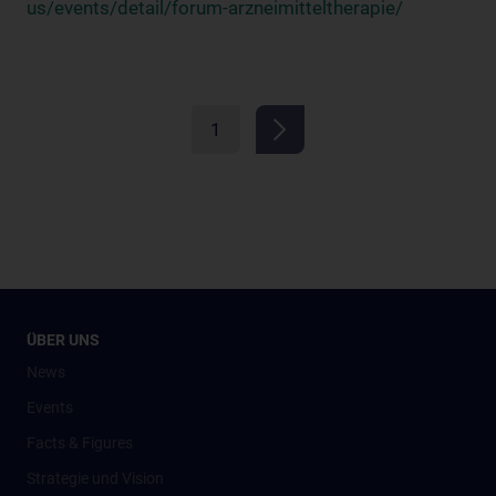
us/events/detail/forum-arzneimitteltherapie/
1
ÜBER UNS
News
Events
Facts & Figures
Strategie und Vision