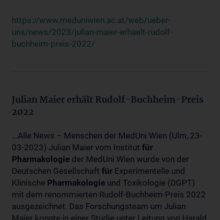
https://www.meduniwien.ac.at/web/ueber-
uns/news/2023/julian-maier-erhaelt-rudolf-
buchheim-preis-2022/
Julian Maier erhält Rudolf-Buchheim-Preis
2022
...Alle News – Menschen der MedUni Wien (Ulm, 23-
03-2023) Julian Maier vom Institut
für
Pharmakologie
der MedUni Wien wurde von der
Deutschen Gesellschaft
für
Experimentelle und
Klinische
Pharmakologie
und Toxikologie (DGPT)
mit dem renommierten Rudolf-Buchheim-Preis 2022
ausgezeichnet. Das Forschungsteam um Julian
Maier konnte in einer Studie unter Leitung von Harald