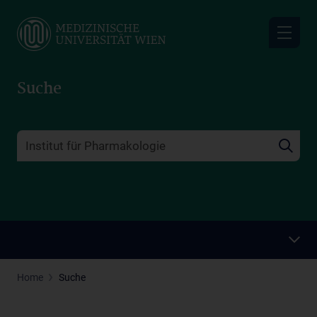
Skip
to
main
content
Suche
Home
Suche