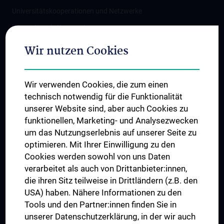
Universitätskooperationen und Netzwerke
Internationale Kooperationen
Adjunct Professorships
Wir nutzen Cookies
Student & Staff Exchange
Das KPJ der MedUni Wien
Wir verwenden Cookies, die zum einen
Graduiertentraining
technisch notwendig für die Funktionalität
Dual Career
unserer Website sind, aber auch Cookies zu
funktionellen, Marketing- und Analysezwecken
Trusted Reseach - Research Security - Foreign Interference
um das Nutzungserlebnis auf unserer Seite zu
UNESCO Lehrstuhl für Bioethik
optimieren. Mit Ihrer Einwilligung zu den
MUVI
Cookies werden sowohl von uns Daten
verarbeitet als auch von Drittanbieter:innen,
die ihren Sitz teilweise in Drittländern (z.B. den
USA) haben. Nähere Informationen zu den
Folgen Sie uns auf
Tools und den Partner:innen finden Sie in
unserer Datenschutzerklärung, in der wir auch