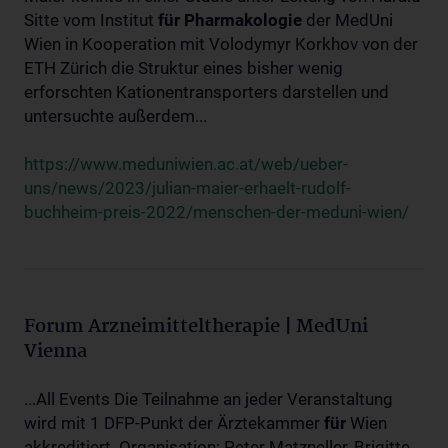
Sitte vom Institut
für
Pharmakologie
der MedUni
Wien in Kooperation mit Volodymyr Korkhov von der
ETH Zürich die Struktur eines bisher wenig
erforschten Kationentransporters darstellen und
untersuchte außerdem...
https://www.meduniwien.ac.at/web/ueber-
uns/news/2023/julian-maier-erhaelt-rudolf-
buchheim-preis-2022/menschen-der-meduni-wien/
Forum Arzneimitteltherapie | MedUni
Vienna
...All Events Die Teilnahme an jeder Veranstaltung
wird mit 1 DFP-Punkt der Ärztekammer
für
Wien
akkreditiert. Organisation: Peter Matzneller, Brigitte