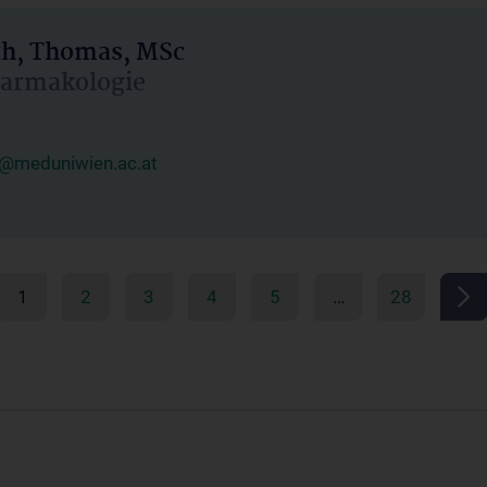
h, Thomas, MSc
Pharmakologie
@meduniwien.ac.at
1
2
3
4
5
…
28