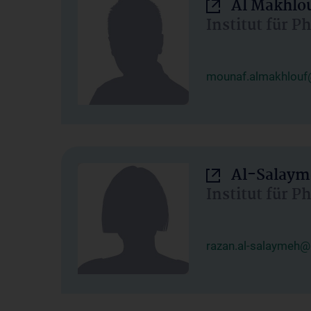
Al Makhlo
Institut für 
mounaf.almakhlouf
Al-Salaym
Institut für 
razan.al-salaymeh@