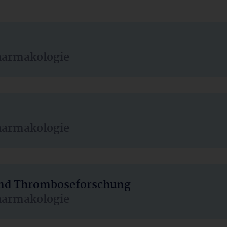
harmakologie
harmakologie
 und Thromboseforschung
harmakologie