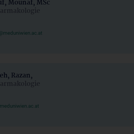
uf, Mounaf, MSc
Pharmakologie
@meduniwien.ac.at
eh, Razan,
Pharmakologie
meduniwien.ac.at