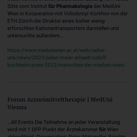
Sitte vom Institut
für
Pharmakologie
der MedUni
Wien in Kooperation mit Volodymyr Korkhov von der
ETH Zürich die Struktur eines bisher wenig
erforschten Kationentransporters darstellen und
untersuchte außerdem...
https://www.meduniwien.ac.at/web/ueber-
uns/news/2023/julian-maier-erhaelt-rudolf-
buchheim-preis-2022/menschen-der-meduni-wien/
Forum Arzneimitteltherapie | MedUni
Vienna
...All Events Die Teilnahme an jeder Veranstaltung
wird mit 1 DFP-Punkt der Ärztekammer
für
Wien
akkreditiert. Organisation: Peter Matzneller, Brigitte