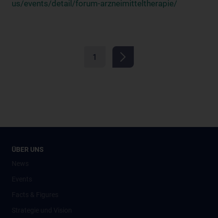
us/events/detail/forum-arzneimitteltherapie/
1
ÜBER UNS
News
Events
Facts & Figures
Strategie und Vision