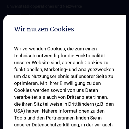
Universitätskooperationen und Netzwerke
Internationale Kooperationen
Adjunct Professorships
Wir nutzen Cookies
Student & Staff Exchange
Das KPJ der MedUni Wien
Wir verwenden Cookies, die zum einen
Graduiertentraining
technisch notwendig für die Funktionalität
Dual Career
unserer Website sind, aber auch Cookies zu
funktionellen, Marketing- und Analysezwecken
Trusted Reseach - Research Security - Foreign Interference
um das Nutzungserlebnis auf unserer Seite zu
UNESCO Lehrstuhl für Bioethik
optimieren. Mit Ihrer Einwilligung zu den
MUVI
Cookies werden sowohl von uns Daten
verarbeitet als auch von Drittanbieter:innen,
die ihren Sitz teilweise in Drittländern (z.B. den
USA) haben. Nähere Informationen zu den
Folgen Sie uns auf
Tools und den Partner:innen finden Sie in
unserer Datenschutzerklärung, in der wir auch