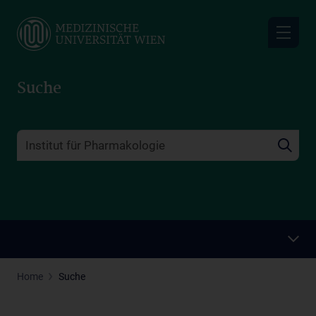
Skip
to
main
content
Suche
Home
Suche