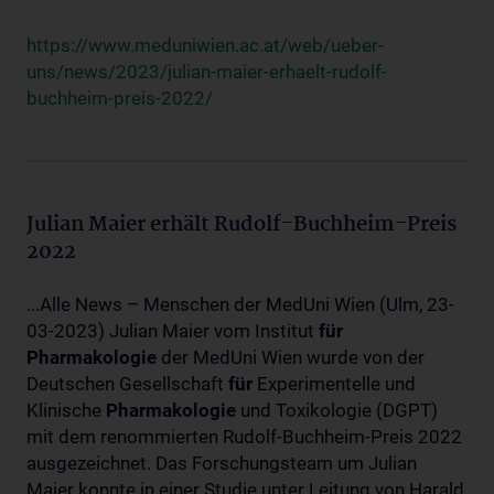
https://www.meduniwien.ac.at/web/ueber-
uns/news/2023/julian-maier-erhaelt-rudolf-
buchheim-preis-2022/
Julian Maier erhält Rudolf-Buchheim-Preis
2022
...Alle News – Menschen der MedUni Wien (Ulm, 23-
03-2023) Julian Maier vom Institut
für
Pharmakologie
der MedUni Wien wurde von der
Deutschen Gesellschaft
für
Experimentelle und
Klinische
Pharmakologie
und Toxikologie (DGPT)
mit dem renommierten Rudolf-Buchheim-Preis 2022
ausgezeichnet. Das Forschungsteam um Julian
Maier konnte in einer Studie unter Leitung von Harald