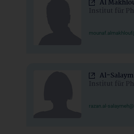
Al Makhlo
Institut für 
mounaf.almakhlouf
Al-Salaym
Institut für 
razan.al-salaymeh@