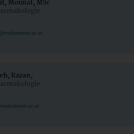
uf, Mounaf, MSc
Pharmakologie
@meduniwien.ac.at
eh, Razan,
Pharmakologie
meduniwien.ac.at