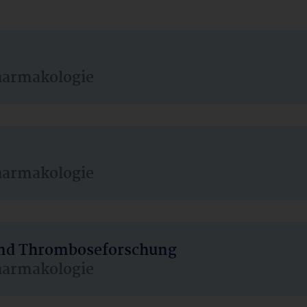
harmakologie
harmakologie
 und Thromboseforschung
harmakologie