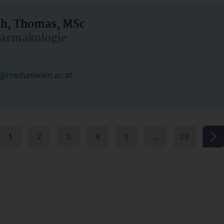
h, Thomas, MSc
Pharmakologie
@meduniwien.ac.at
1
2
3
4
5
…
28