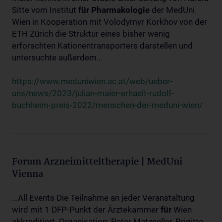
Sitte vom Institut
für
Pharmakologie
der MedUni
Wien in Kooperation mit Volodymyr Korkhov von der
ETH Zürich die Struktur eines bisher wenig
erforschten Kationentransporters darstellen und
untersuchte außerdem...
https://www.meduniwien.ac.at/web/ueber-
uns/news/2023/julian-maier-erhaelt-rudolf-
buchheim-preis-2022/menschen-der-meduni-wien/
Forum Arzneimitteltherapie | MedUni
Vienna
...All Events Die Teilnahme an jeder Veranstaltung
wird mit 1 DFP-Punkt der Ärztekammer
für
Wien
akkreditiert. Organisation: Peter Matzneller, Brigitte