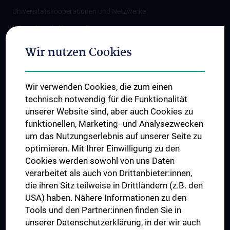
Universitätskooperationen und Netzwerke
Internationale Kooperationen
Adjunct Professorships
Wir nutzen Cookies
Student & Staff Exchange
Das KPJ der MedUni Wien
Wir verwenden Cookies, die zum einen
Graduiertentraining
technisch notwendig für die Funktionalität
Dual Career
unserer Website sind, aber auch Cookies zu
funktionellen, Marketing- und Analysezwecken
Trusted Reseach - Research Security - Foreign Interference
um das Nutzungserlebnis auf unserer Seite zu
UNESCO Lehrstuhl für Bioethik
optimieren. Mit Ihrer Einwilligung zu den
MUVI
Cookies werden sowohl von uns Daten
verarbeitet als auch von Drittanbieter:innen,
die ihren Sitz teilweise in Drittländern (z.B. den
USA) haben. Nähere Informationen zu den
Folgen Sie uns auf
Tools und den Partner:innen finden Sie in
unserer Datenschutzerklärung, in der wir auch