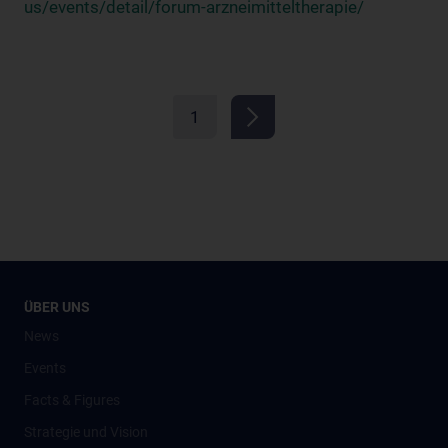
us/events/detail/forum-arzneimitteltherapie/
1
ÜBER UNS
News
Events
Facts & Figures
Strategie und Vision