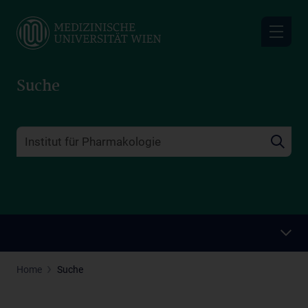
Skip
to
main
content
Suche
Home
Suche