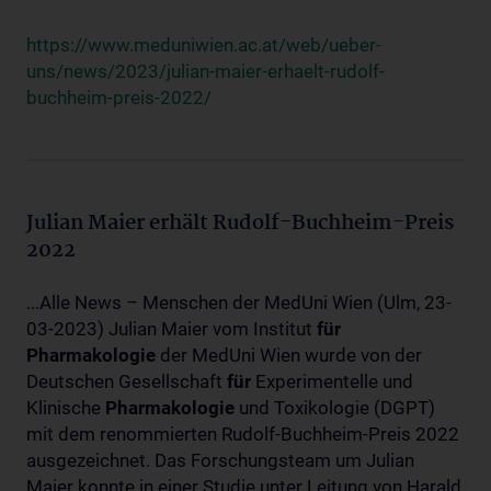
https://www.meduniwien.ac.at/web/ueber-
uns/news/2023/julian-maier-erhaelt-rudolf-
buchheim-preis-2022/
Julian Maier erhält Rudolf-Buchheim-Preis
2022
...Alle News – Menschen der MedUni Wien (Ulm, 23-
03-2023) Julian Maier vom Institut
für
Pharmakologie
der MedUni Wien wurde von der
Deutschen Gesellschaft
für
Experimentelle und
Klinische
Pharmakologie
und Toxikologie (DGPT)
mit dem renommierten Rudolf-Buchheim-Preis 2022
ausgezeichnet. Das Forschungsteam um Julian
Maier konnte in einer Studie unter Leitung von Harald