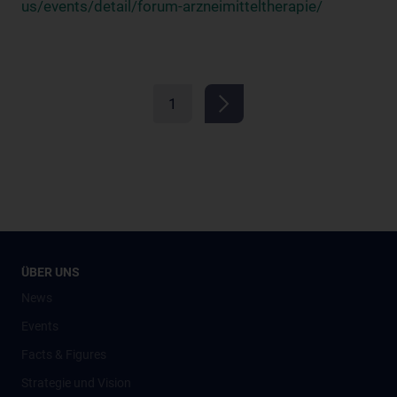
us/events/detail/forum-arzneimitteltherapie/
1
ÜBER UNS
News
Events
Facts & Figures
Strategie und Vision