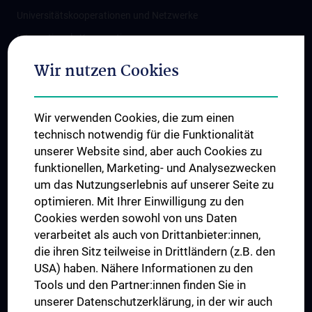
Universitätskooperationen und Netzwerke
Internationale Kooperationen
Adjunct Professorships
Wir nutzen Cookies
Student & Staff Exchange
Das KPJ der MedUni Wien
Wir verwenden Cookies, die zum einen
Graduiertentraining
technisch notwendig für die Funktionalität
Dual Career
unserer Website sind, aber auch Cookies zu
funktionellen, Marketing- und Analysezwecken
Trusted Reseach - Research Security - Foreign Interference
um das Nutzungserlebnis auf unserer Seite zu
UNESCO Lehrstuhl für Bioethik
optimieren. Mit Ihrer Einwilligung zu den
MUVI
Cookies werden sowohl von uns Daten
verarbeitet als auch von Drittanbieter:innen,
die ihren Sitz teilweise in Drittländern (z.B. den
USA) haben. Nähere Informationen zu den
Folgen Sie uns auf
Tools und den Partner:innen finden Sie in
unserer Datenschutzerklärung, in der wir auch