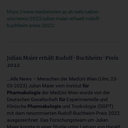
https://www.meduniwien.ac.at/web/ueber-
uns/news/2023/julian-maier-erhaelt-rudolf-
buchheim-preis-2022/
Julian Maier erhält Rudolf-Buchheim-Preis
2022
...Alle News – Menschen der MedUni Wien (Ulm, 23-
03-2023) Julian Maier vom Institut
für
Pharmakologie
der MedUni Wien wurde von der
Deutschen Gesellschaft
für
Experimentelle und
Klinische
Pharmakologie
und Toxikologie (DGPT)
mit dem renommierten Rudolf-Buchheim-Preis 2022
ausgezeichnet. Das Forschungsteam um Julian
Maier konnte in einer Studie unter Leitung von Harald