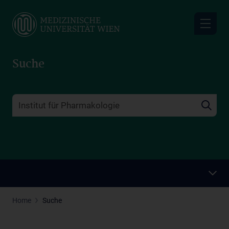
Skip
to
main
content
Suche
Home
Suche