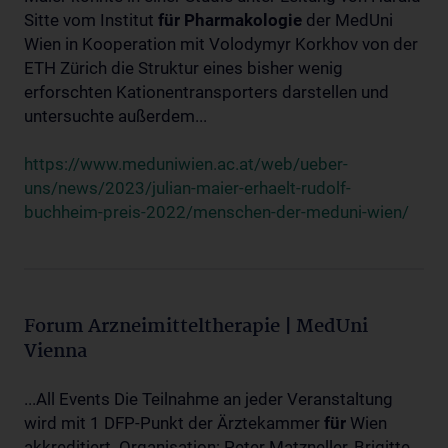
Sitte vom Institut
für
Pharmakologie
der MedUni
Wien in Kooperation mit Volodymyr Korkhov von der
ETH Zürich die Struktur eines bisher wenig
erforschten Kationentransporters darstellen und
untersuchte außerdem...
https://www.meduniwien.ac.at/web/ueber-
uns/news/2023/julian-maier-erhaelt-rudolf-
buchheim-preis-2022/menschen-der-meduni-wien/
Forum Arzneimitteltherapie | MedUni
Vienna
...All Events Die Teilnahme an jeder Veranstaltung
wird mit 1 DFP-Punkt der Ärztekammer
für
Wien
akkreditiert. Organisation: Peter Matzneller, Brigitte