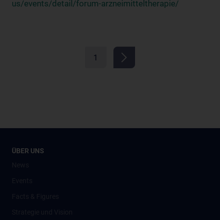
us/events/detail/forum-arzneimitteltherapie/
1
ÜBER UNS
News
Events
Facts & Figures
Strategie und Vision