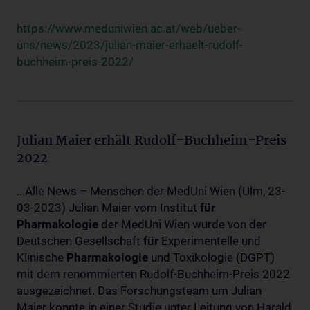
https://www.meduniwien.ac.at/web/ueber-
uns/news/2023/julian-maier-erhaelt-rudolf-
buchheim-preis-2022/
Julian Maier erhält Rudolf-Buchheim-Preis
2022
...Alle News – Menschen der MedUni Wien (Ulm, 23-
03-2023) Julian Maier vom Institut
für
Pharmakologie
der MedUni Wien wurde von der
Deutschen Gesellschaft
für
Experimentelle und
Klinische
Pharmakologie
und Toxikologie (DGPT)
mit dem renommierten Rudolf-Buchheim-Preis 2022
ausgezeichnet. Das Forschungsteam um Julian
Maier konnte in einer Studie unter Leitung von Harald