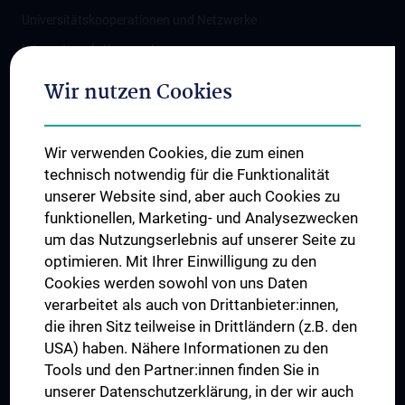
Universitätskooperationen und Netzwerke
Internationale Kooperationen
Adjunct Professorships
Wir nutzen Cookies
Student & Staff Exchange
Das KPJ der MedUni Wien
Wir verwenden Cookies, die zum einen
Graduiertentraining
technisch notwendig für die Funktionalität
Dual Career
unserer Website sind, aber auch Cookies zu
funktionellen, Marketing- und Analysezwecken
Trusted Reseach - Research Security - Foreign Interference
um das Nutzungserlebnis auf unserer Seite zu
UNESCO Lehrstuhl für Bioethik
optimieren. Mit Ihrer Einwilligung zu den
MUVI
Cookies werden sowohl von uns Daten
verarbeitet als auch von Drittanbieter:innen,
die ihren Sitz teilweise in Drittländern (z.B. den
USA) haben. Nähere Informationen zu den
Folgen Sie uns auf
Tools und den Partner:innen finden Sie in
unserer Datenschutzerklärung, in der wir auch