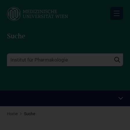
Skip
to
main
content
Suche
Home
Suche