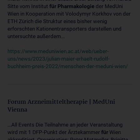
Sitte vom Institut
für
Pharmakologie
der MedUni
Wien in Kooperation mit Volodymyr Korkhov von der
ETH Zürich die Struktur eines bisher wenig
erforschten Kationentransporters darstellen und
untersuchte außerdem...
https://www.meduniwien.ac.at/web/ueber-
uns/news/2023/julian-maier-erhaelt-rudolf-
buchheim-preis-2022/menschen-der-meduni-wien/
Forum Arzneimitteltherapie | MedUni
Vienna
...All Events Die Teilnahme an jeder Veranstaltung
wird mit 1 DFP-Punkt der Ärztekammer
für
Wien
akkreditiert. Organisation: Peter Matzneller, Brigitte