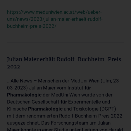
https://www.meduniwien.ac.at/web/ueber-
uns/news/2023/julian-maier-erhaelt-rudolf-
buchheim-preis-2022/
Julian Maier erhält Rudolf-Buchheim-Preis
2022
...Alle News – Menschen der MedUni Wien (Ulm, 23-
03-2023) Julian Maier vom Institut
für
Pharmakologie
der MedUni Wien wurde von der
Deutschen Gesellschaft
für
Experimentelle und
Klinische
Pharmakologie
und Toxikologie (DGPT)
mit dem renommierten Rudolf-Buchheim-Preis 2022
ausgezeichnet. Das Forschungsteam um Julian
Maier konnte in einer Studie unter Leitung von Harald