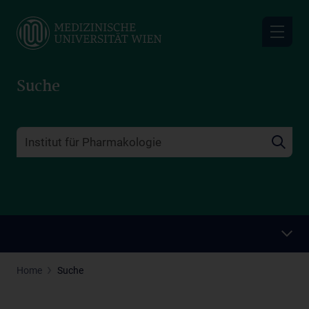
Skip
to
main
content
Suche
Home
Suche