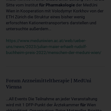
Sitte vom Institut
für
Pharmakologie
der MedUni
Wien in Kooperation mit Volodymyr Korkhov von der
ETH Zürich die Struktur eines bisher wenig
erforschten Kationentransporters darstellen und
untersuchte außerdem...
https://www.meduniwien.ac.at/web/ueber-
uns/news/2023/julian-maier-erhaelt-rudolf-
buchheim-preis-2022/menschen-der-meduni-wien/
Forum Arzneimitteltherapie | MedUni
Vienna
...All Events Die Teilnahme an jeder Veranstaltung
wird mit 1 DFP-Punkt der Ärztekammer
für
Wien
akkreditiert. Organisation: Peter Matzneller, Brigitte