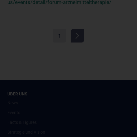
us/events/detail/forum-arzneimitteltherapie/
1
ÜBER UNS
News
Events
Facts & Figures
Strategie und Vision