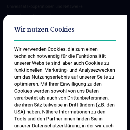
Universitätskooperationen und Netzwerke
Internationale Kooperationen
Adjunct Professorships
Wir nutzen Cookies
Student & Staff Exchange
Das KPJ der MedUni Wien
Wir verwenden Cookies, die zum einen
Graduiertentraining
technisch notwendig für die Funktionalität
Dual Career
unserer Website sind, aber auch Cookies zu
funktionellen, Marketing- und Analysezwecken
Trusted Reseach - Research Security - Foreign Interference
um das Nutzungserlebnis auf unserer Seite zu
UNESCO Lehrstuhl für Bioethik
optimieren. Mit Ihrer Einwilligung zu den
MUVI
Cookies werden sowohl von uns Daten
verarbeitet als auch von Drittanbieter:innen,
die ihren Sitz teilweise in Drittländern (z.B. den
USA) haben. Nähere Informationen zu den
Folgen Sie uns auf
Tools und den Partner:innen finden Sie in
unserer Datenschutzerklärung, in der wir auch