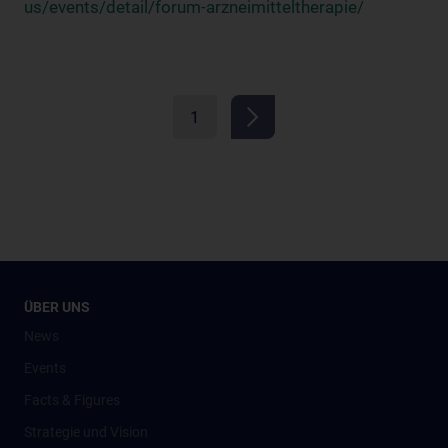
us/events/detail/forum-arzneimitteltherapie/
1
ÜBER UNS
News
Events
Facts & Figures
Strategie und Vision