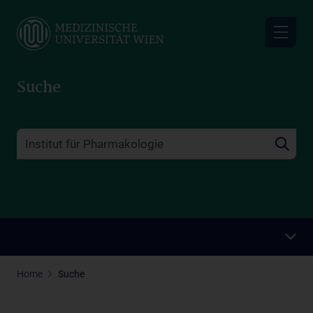
Skip
to
main
content
Suche
Home
Suche