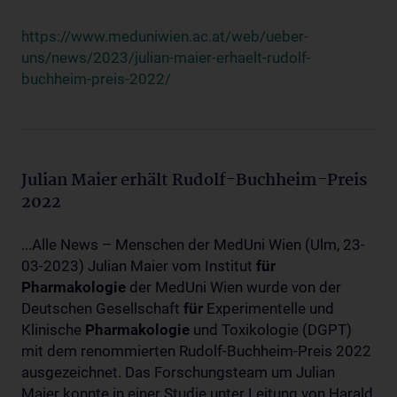
https://www.meduniwien.ac.at/web/ueber-
uns/news/2023/julian-maier-erhaelt-rudolf-
buchheim-preis-2022/
Julian Maier erhält Rudolf-Buchheim-Preis
2022
...Alle News – Menschen der MedUni Wien (Ulm, 23-
03-2023) Julian Maier vom Institut
für
Pharmakologie
der MedUni Wien wurde von der
Deutschen Gesellschaft
für
Experimentelle und
Klinische
Pharmakologie
und Toxikologie (DGPT)
mit dem renommierten Rudolf-Buchheim-Preis 2022
ausgezeichnet. Das Forschungsteam um Julian
Maier konnte in einer Studie unter Leitung von Harald