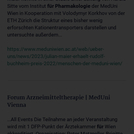
Sitte vom Institut
für
Pharmakologie
der MedUni
Wien in Kooperation mit Volodymyr Korkhov von der
ETH Zürich die Struktur eines bisher wenig
erforschten Kationentransporters darstellen und
untersuchte außerdem...
https://www.meduniwien.ac.at/web/ueber-
uns/news/2023/julian-maier-erhaelt-rudolf-
buchheim-preis-2022/menschen-der-meduni-wien/
Forum Arzneimitteltherapie | MedUni
Vienna
...All Events Die Teilnahme an jeder Veranstaltung
wird mit 1 DFP-Punkt der Ärztekammer
für
Wien
akkreditiert. Organisation: Peter Matzneller, Brigitte