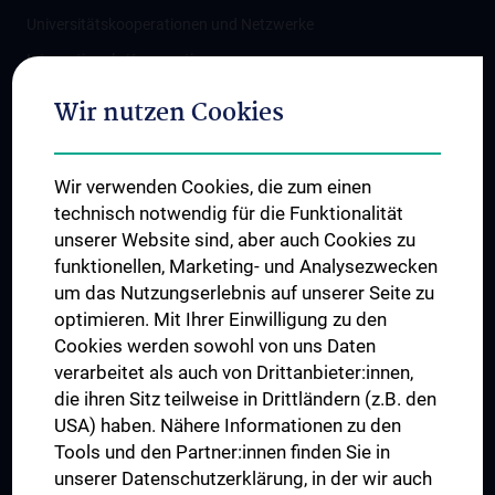
Universitätskooperationen und Netzwerke
Internationale Kooperationen
Adjunct Professorships
Wir nutzen Cookies
Student & Staff Exchange
Das KPJ der MedUni Wien
Wir verwenden Cookies, die zum einen
Graduiertentraining
technisch notwendig für die Funktionalität
Dual Career
unserer Website sind, aber auch Cookies zu
funktionellen, Marketing- und Analysezwecken
Trusted Reseach - Research Security - Foreign Interference
um das Nutzungserlebnis auf unserer Seite zu
UNESCO Lehrstuhl für Bioethik
optimieren. Mit Ihrer Einwilligung zu den
MUVI
Cookies werden sowohl von uns Daten
verarbeitet als auch von Drittanbieter:innen,
die ihren Sitz teilweise in Drittländern (z.B. den
USA) haben. Nähere Informationen zu den
Folgen Sie uns auf
Tools und den Partner:innen finden Sie in
unserer Datenschutzerklärung, in der wir auch