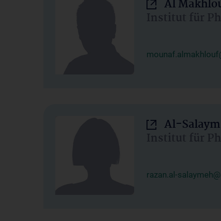
Al Makhlo
Institut für 
mounaf.almakhlouf
Al-Salaym
Institut für 
razan.al-salaymeh@