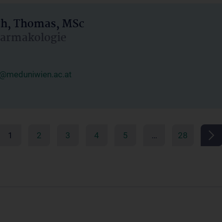
h, Thomas, MSc
Pharmakologie
@meduniwien.ac.at
1
2
3
4
5
…
28