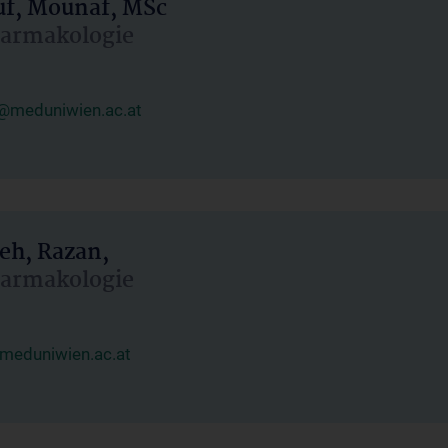
uf, Mounaf, MSc
Pharmakologie
@meduniwien.ac.at
eh, Razan,
Pharmakologie
meduniwien.ac.at