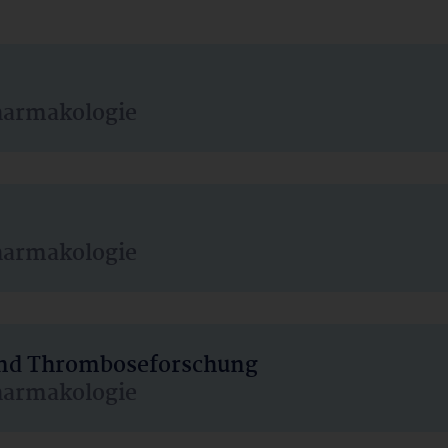
harmakologie
harmakologie
 und Thromboseforschung
harmakologie